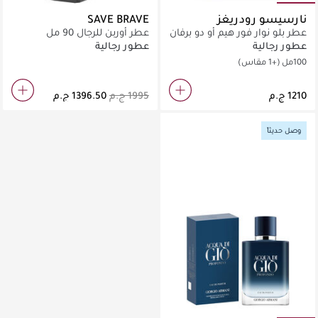
نارسيسو رودريغز
SAVE BRAVE
عطر بلو نوار فور هيم أو دو برفان
عطر أوربن للرجال 90 مل
عطور رجالية
عطور رجالية
100مل
(+1 مقاس)
وصل حديثاً