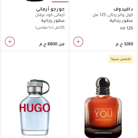
دافيدوف
جورجو أرماني
كول واتر رجالي 125 مل
أرماني كود برفان
عطور رجالية
عطور رجالية
125مل
(+1 مقاس)
125 ml
من
الأفضل مبيعاً