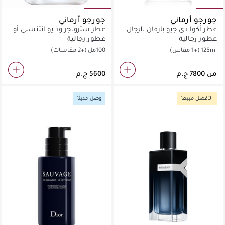
جورجو أرماني
جورجو أرماني
عطر أكوا دي جيو بارفان للرجال
عطر سترونجر وذ يو إنتنسلي أو
دو برفان
عطور رجالية
عطور رجالية
125ml
(+1 مقاس)
100مل
(+2 مقاسات)
من
الأفضل مبيعاً
وصل حديثاً