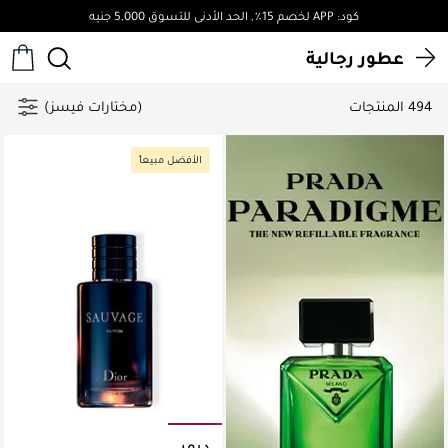
توصيل مجاني لجميع الطلبات فوق 4,000ج.م
عطور رجالية
494 المنتجات
(مختارات فيسز)
الأفضل مبيعاً
ديور