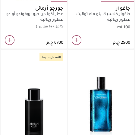
جاغوار
جورجو أرماني
جاغوار كلاسيك بلو ماء تواليت
عطر أكوا دي جيو بروفوندو أو دو
100 مل
برفان
عطور رجالية
عطور رجالية
75مل
(+1 مقاس)
100 ml
الأفضل مبيعاً