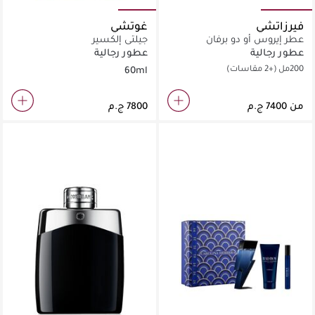
فيرزاتشي
غوتشي
عطر إيروس أو دو برفان
جيلتي إلكسير
عطور رجالية
عطور رجالية
200مل
(+2 مقاسات)
60ml
من