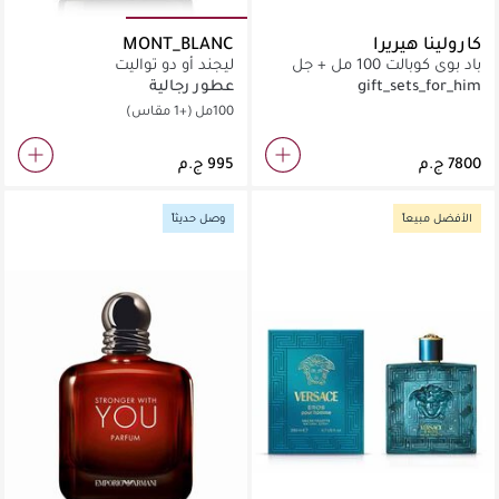
كارولينا هيريرا
MONT_BLANC
باد بوي كوبالت 100 مل + جل
ليجند أو دو تواليت
استحمام 100 مل + عبوة
gift_sets_for_him
عطور رجالية
صغيرة 10 مل
100مل
(+1 مقاس)
الأفضل مبيعاً
وصل حديثاً