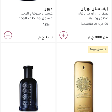
إيف سان لوران
ديور
عطر واي أو دو برفان
غسول سوفاج للوجه
عطور رجالية
غسول ومنظف الوجه
100مل
(+2 مقاسات)
125ml
من
الأفضل مبيعاً