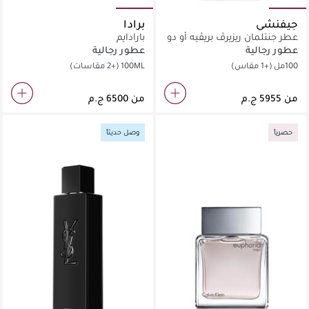
جيفنشي
برادا
عطر جنتلمان ريزيرڤ بريڤيه أو دو
بارادايم
برفان
عطور رجالية
عطور رجالية
100مل
(+1 مقاس)
100ML
(+2 مقاسات)
من
من
حصرياً
وصل حديثاً