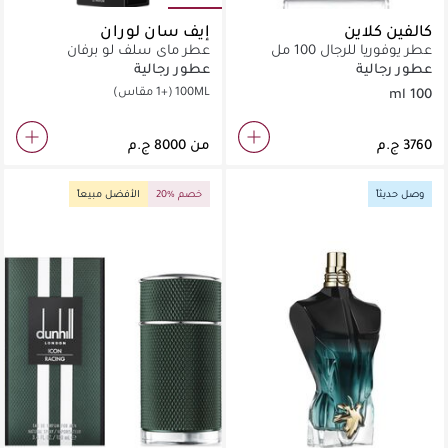
كالفين كلاين
إيف سان لوران
عطر يوفوريا للرجال 100 مل
عطر ماي سلف لو برفان
عطور رجالية
عطور رجالية
100ML
(+1 مقاس)
100 ml
من
وصل حديثاً
20% خصم
الأفضل مبيعاً