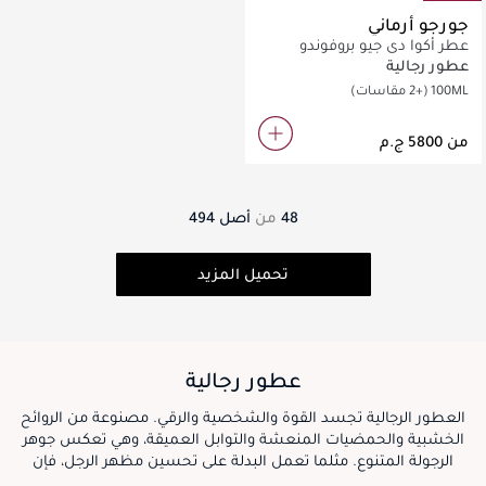
جورجو أرماني
عطر أكوا دي جيو بروفوندو
عطور رجالية
100ML
(+2 مقاسات)
من
48
من
أصل
494
تحميل المزيد
عطور رجالية
العطور الرجالية تجسد القوة والشخصية والرقي. مصنوعة من الروائح
الخشبية والحمضيات المنعشة والتوابل العميقة، وهي تعكس جوهر
الرجولة المتنوع. مثلما تعمل البدلة على تحسين مظهر الرجل، فإن
العطر المناسب يعزز حضوره، ويترك بصمة لا تمحى على من يقابلهم.