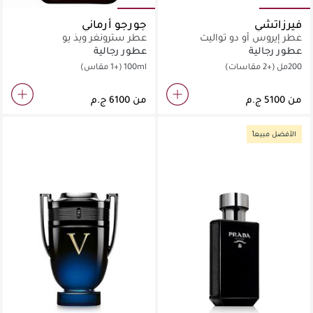
فيرزاتشي
جورجو أرماني
عطر إيروس أو دو تواليت
عطر سترونغر ويذ يو
عطور رجالية
عطور رجالية
200مل
(+2 مقاسات)
100ml
(+1 مقاس)
من
من
الأفضل مبيعاً