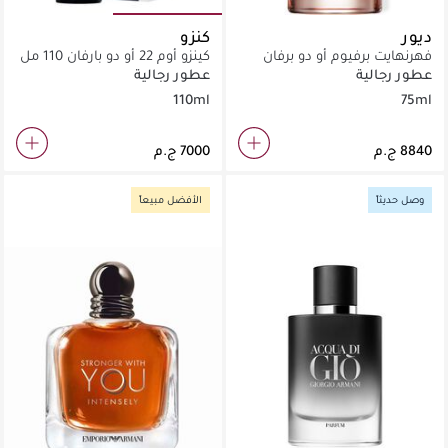
ديور
كنزو
فهرنهايت برفيوم أو دو برفان
كينزو أوم 22 أو دو بارفان 110 مل
عطور رجالية
عطور رجالية
110ml
75ml
وصل حديثاً
الأفضل مبيعاً