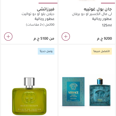
جان بول غوتييه
فيرزاتشي
لي مال الكسير او دو برفان
ديلان بلو أو دو تواليت
125مل
عطور رجالية
عطور رجالية
200مل
(+2 مقاسات)
125ml
من
الأفضل مبيعاً
وصل حديثاً