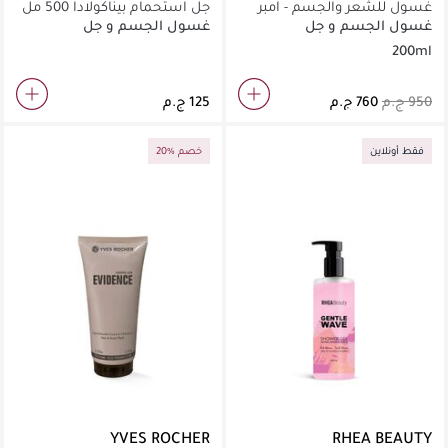
غسول للشعر والجسم - امبر
جل استحمام بيناكولادا 500 مل
نوار 200 مل
غسول الجسم و جل
غسول الجسم و جل
الاستحمام
الاستحمام
200ml
فقط أونلاين
20% خصم
YVES ROCHER
RHEA BEAUTY