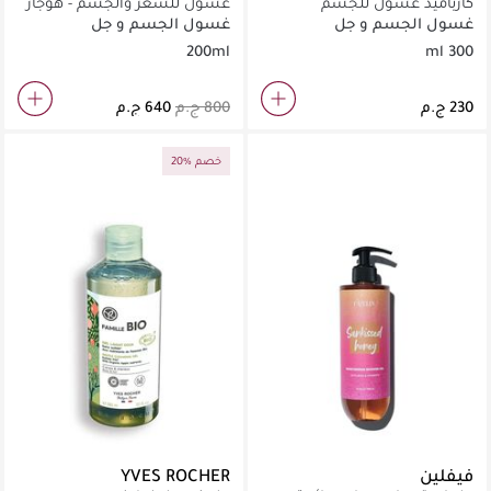
كارباميد غسول للجسم
غسول للشعر والجسم - هوجار
200 مل
غسول الجسم و جل
غسول الجسم و جل
الاستحمام
الاستحمام
200ml
300 ml
20% خصم
فيفلين
YVES ROCHER