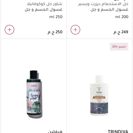
جل الاستحمام ديزرت ويسبر
شاور جل كوكوفانيلا
غسول الجسم و جل
غسول الجسم و جل
الاستحمام
الاستحمام
250 ml
200 ml
20% خصم
TRINDIVA
فيفلين