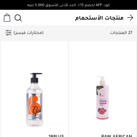
كود: APP لخصم 15٪, الحد الأدنى للتسوق 5,000 جنيه
منتجات الأستحمام
27 المنتجات
(مختارات فيسز)
18PLUS
RAW AFRICAN