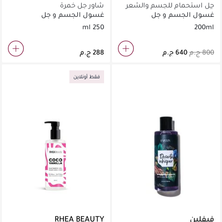
جِل استحمام للجسم والشعر
شاور جل خمرة
خشب المريمية
غسول الجسم و جل
غسول الجسم و جل
الاستحمام
الاستحمام
250 ml
200ml
فقط أونلاين
فيفلين
RHEA BEAUTY