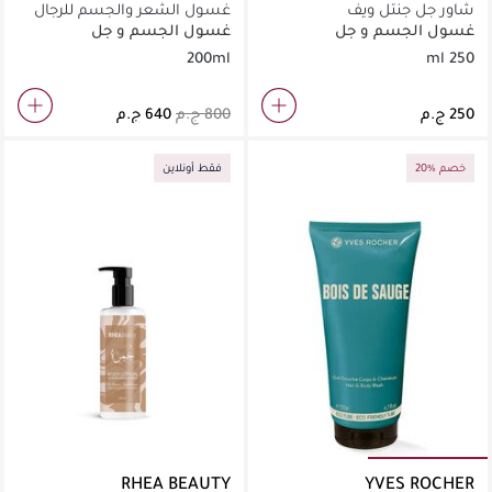
شاور جل جنتل ويف
غسول الشعر والجسم للرجال
من كوم أون إيفيدانس
غسول الجسم و جل
غسول الجسم و جل
الاستحمام
الاستحمام
200ml
250 ml
20% خصم
فقط أونلاين
RHEA BEAUTY
YVES ROCHER