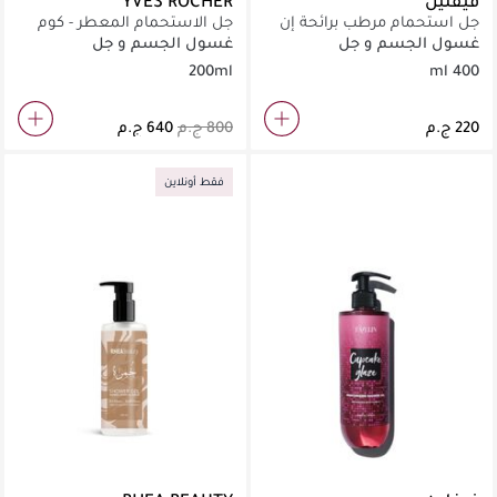
فيفلين
YVES ROCHER
جل استحمام مرطب برائحة إن
جل الاستحمام المعطر - كوم
ذا وايلدز
اون ايفدنس 200 مل
غسول الجسم و جل
غسول الجسم و جل
الاستحمام
الاستحمام
200ml
400 ml
فقط أونلاين