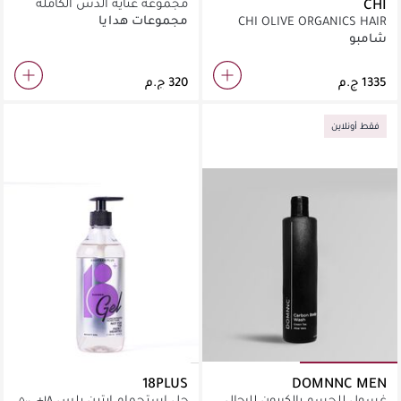
CHI
مجموعة عناية الدش الكاملة
مجموعات هدايا
CHI OLIVE ORGANICS HAIR
AND BODY SHAMPOO BODY
شامبو
WASH 11.5 OZ
320 ج.م
فقط أونلاين
18PLUS
DOMNNC MEN
غسول للجسم بالكربون للرجال
جل استحمام إيتين بلس ١٨+، ٥٠٠