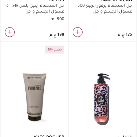
جل استحمام بزهور الربيع 500
جل استحمام إيتين بلس ١٨+، ٥٠٠
مل
مل، الفانيليا وجوز الهند
غسول الجسم و جل
غسول الجسم و جل
الاستحمام
الاستحمام
500 ml
20% خصم