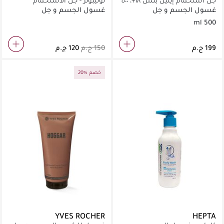
جل استحمام إيتين بلس ١٨+، ٥٠٠
لوليبونز - جل الاستحمام
مل، بلغاري بلومز
غسول الجسم و جل
غسول الجسم و جل
الاستحمام
الاستحمام
500 ml
20% خصم
YVES ROCHER
HEPTA