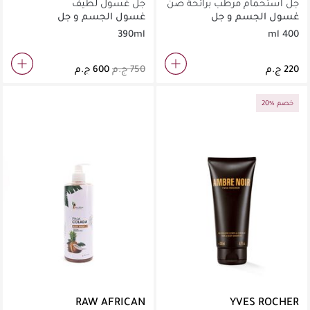
جل استحمام مرطب برائحة صن
جل غسول لطيف
كيسد هنيي
غسول الجسم و جل
غسول الجسم و جل
الاستحمام
الاستحمام
390ml
400 ml
20% خصم
RAW AFRICAN
YVES ROCHER