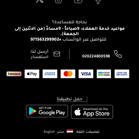
Clarins
تواصل معنا
للإستحمام والجسم
شارك مع أصدقائك
View all brands
منصّة شبكة الشركاء
العناية بالشعر
التوصيل
بحاجة للمساعدة؟
انضموا لفيسز
الإرجاع
مواعيد خدمة العملاء: 9صباحاً - 9مساءً (من الاثنين إلى
الوظائف
الجمعة).
تتبع طلبك
+971563299902
للتواصل عبر الواتساب
الشروط و الأحكام
محدد المتاجر
سياسة الخصوصية
أرسل لنا:
اتصل بنا:
020224800598
استفسار
حمل تطبيقنا
تفضيلات اللغة:
مصر
English