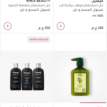
فيفلين
RHEA BEAUTY
جل استحمام مرطب برائحة كب
جل استحمام بخلاصة الخمرة
كيك جليز
250 مل
غسول الجسم و جل
غسول الجسم و جل
الاستحمام
الاستحمام
400 ml
WORTH 830 EGP