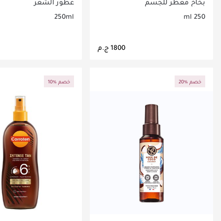
250 مل
بخاخ معطر للجسم
عطور الشعر
250ml
250 ml
جاري تحميل التفاصيل
جاري تحميل التف
20% خصم
10% خصم