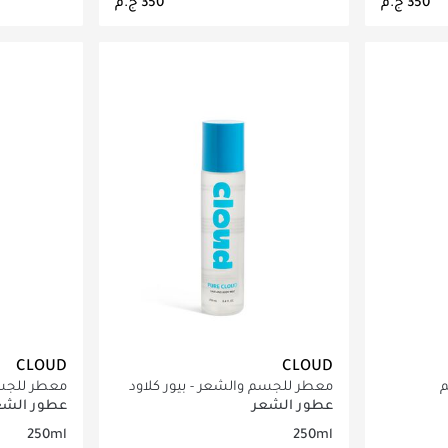
اصيل
جاري تحميل التفاصيل
ج
CLOUD
CLOUD
م
معطر للجسم والشعر - بيور كلاود​
معطر للجس
كلاود​
عطور الشعر
عطور الشع
250ml
250ml