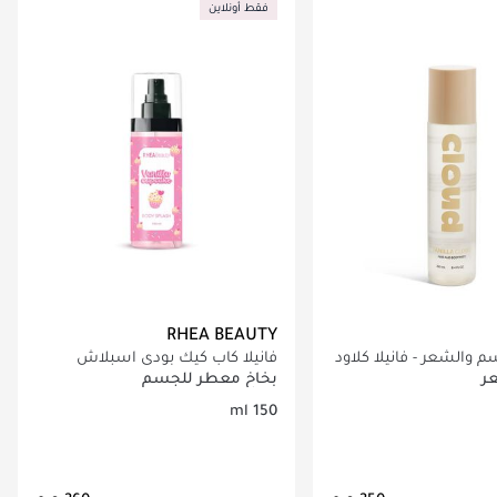
فقط أونلاين
RHEA BEAUTY
والشعر - فانيلا كلاود​
فانيلا كاب كيك بودي اسبلاش
ر
بخاخ معطر للجسم
150 ml