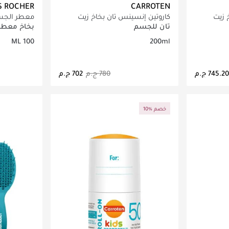
S ROCHER
CARROTEN
 زيت
كاروتين إنسينس تان بخاخ زيت
معطر الجسم
تسمير - 200 مل
فينيل البحر
تان للجسم
بخاخ معطر
100 ML
200ml
اصيل
جاري تحميل التفاصيل
ج
10% خصم