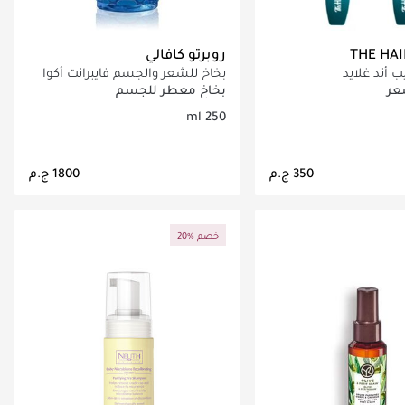
THE HAI
روبرتو كافالي
 أند غلايد
بخاخ للشعر والجسم فايبرانت أكوا
250 مل
عر
بخاخ معطر للجسم
250 ml
اري تحميل التفاصيل
جاري تحميل التفاصيل
20% خصم