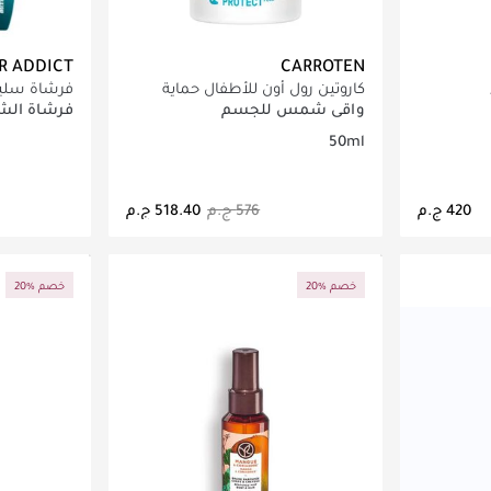
R ADDICT
CARROTEN
كاروتين رول أون للأطفال حماية
فرشاة سليب
شمسية +SPF 50 للوجه والجسم -
واقي شمس للجسم
فرشاة الش
50 مل
50ml
اصيل
جاري تحميل التفاصيل
ج
20% خصم
20% خصم