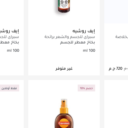
إيف روشيه
إيف روشي
خلاصة
سبراي للجسم والشعر برائحة
سبراي للجس
المانجو والكزبرة 100 مل
100 مل
بخاخ معطر للجسم
بخاخ معطر
100 ml
100 ml
غير متوفر
اصيل
10% خصم
فقط أونلاين