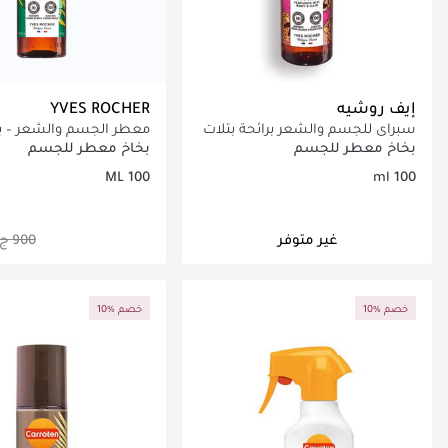
إيف روشيه
YVES ROCHER
سبراي للجسم والشعر برائحة بتلات
معطر الجسم والشعر – ب
الورد والأرجان 100 مل
الفانيلا
بخاخ معطر للجسم
بخاخ معطر للجسم
100 ML
100 ml
غير متوفر
جاري تحميل التف
10% خصم
10% خصم