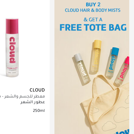
CLOUD
معطر للجسم والشعر - ف
كلاود
عطور الشعر
250ml