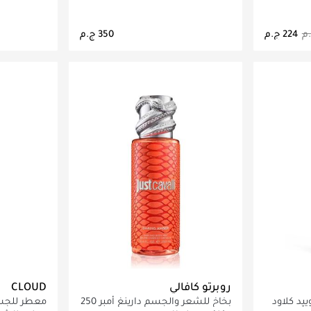
اصيل
جاري تحميل التفاصيل
ج
روبرتو كافالي
CLOUD
د كلاود​
بخاخ للشعر والجسم دارينغ أمبر 250
معطر للجسم