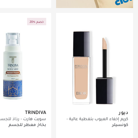
جاري تحميل التف
20% خصم
ديور
TRINDIVA
كريم إخفاء العيوب بتغطية عالية -
سويت هارت - رذاذ للجس
ثبات وترطيب لمدة 24 ساعة - 96%
كونسيلر
بخاخ معطر للجسم
مكونات طبيعية