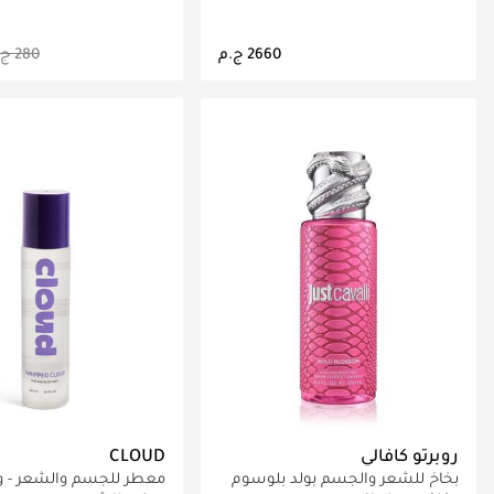
جاري تحميل التفاصيل
جاري تحميل التف
روبرتو كافالي
CLOUD
بخاخ للشعر والجسم بولد بلوسوم
معطر للجسم والشعر - ويپ