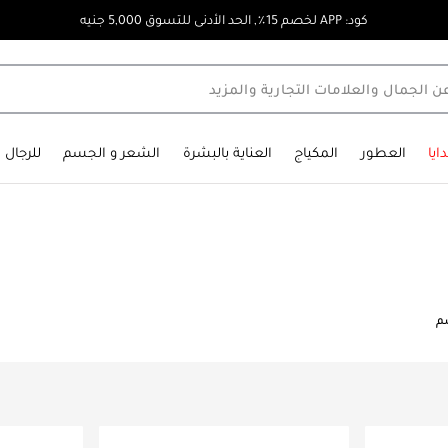
كود: APP لخصم 15٪, الحد الأدنى للتسوق 5,000 جنيه
ايا
العطور
المكياج
العناية بالبشرة
الشعر و الجسم
للرجال
سم