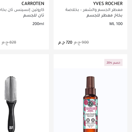
CARROTEN
YVES ROCHER
معطر الجسم والشعر – بخلاصة
كاروتين إنسينس تان بخاخ
جوز الهند
تسمير SPF 6 - 200 مل
بخاخ معطر للجسم
تان للجسم
200ml
100 ML
جاري تحميل التفاصيل
جاري تحميل التف
20% خصم