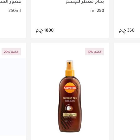
مل
بخاخ معطر للجسم
عطور الشع
250ml
250 ml
اصيل
جاري تحميل التفاصيل
ج
10% خصم
20% خصم