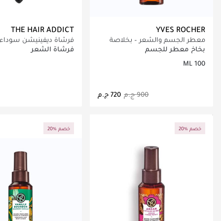
THE HAIR ADDICT
YVES ROCHER
معطر الجسم والشعر – بخلاصة
فرشاة ديفينيشن سوداء
التوت الأحمر
بخاخ معطر للجسم
فرشاة الشعر
100 ML
جاري تحميل التفاصيل
جاري تحميل التف
20% خصم
20% خصم