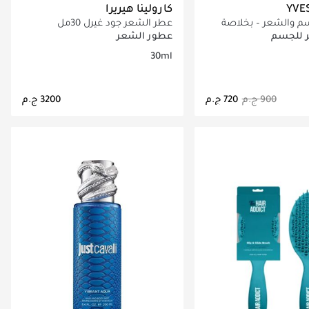
YVE
كارولينا هيريرا
 والشعر – بخلاصة
عطر الشعر جود غيرل 30مل
 للجسم
عطور الشعر
30ml
اري تحميل التفاصيل
جاري تحميل التفاصيل