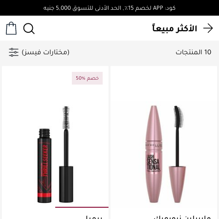
كود: APP لخصم 15٪, الحد الأدنى للتسوق 5,000 جنيه
الأكثر مبيعاً
10 المنتجات
(مختارات فيسز)
50% خصم
مايبيلين نيويورك
ريميل