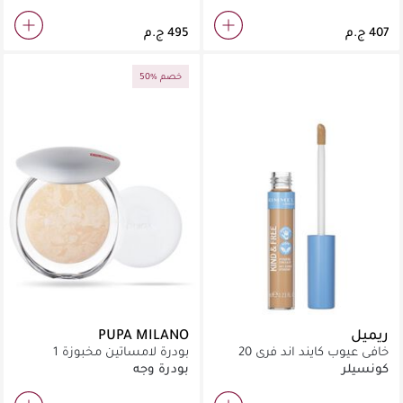
50% خصم
ريميل
PUPA MILANO
خافي عيوب كايند اند فري 20
بودرة لامساتين مخبوزة 1
لايت
كونسيلر
بودرة وجه