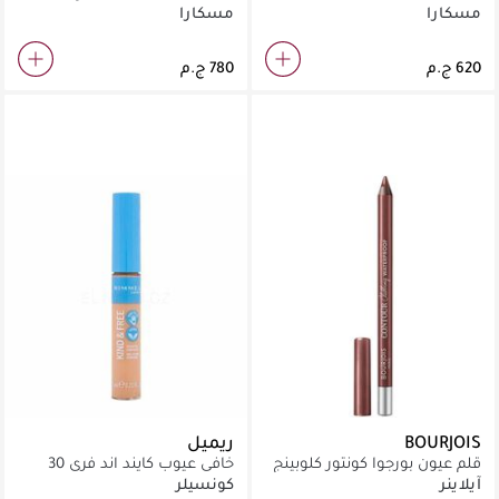
مل
باللون الأسود
مسكارا
مسكارا
BOURJOIS
ريميل
قلم عيون بورجوا كونتور كلوبينج
خافي عيوب كايند اند فري 30
بني توتي
ميديام
آيلاينر
كونسيلر