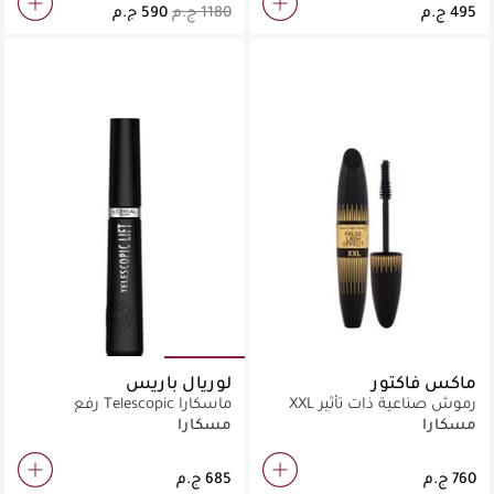
ماكس فاكتور
لوريال باريس
رموش صناعية ذات تأثير XXL
ماسكارا Telescopic رفع
الرموش لتطويل وتكثيف، رفع
مسكارا
مسكارا
الرموش ، اسود،