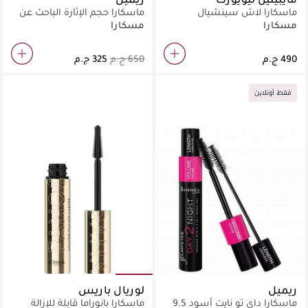
ماسكارا لاش سينشيال
ماسكارا حجم الإثارة الباحث عن
الأسود الداكن - ثريل سيكر
مسكارا
مسكارا
بيتش بلاك
فقط أونلاين
ريميل
لوريال باريس
ماسكارا داي تو نايت أسود 9.5
ماسكارا بانوراما قابلة للإزالة