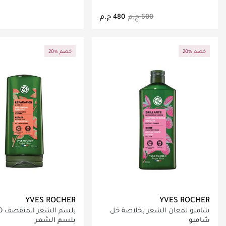
جاري تحميل التفاصيل
جاري تحميل التف
20% خصم
20% خصم
YVES ROCHER
YVES ROCHER
شامبو لمعان الشعر بخلاصة خل
بلسم الشعر المتقصف 200مل
التوت 300مل - خالي من السولفات
شامبو
بلسم الشعر