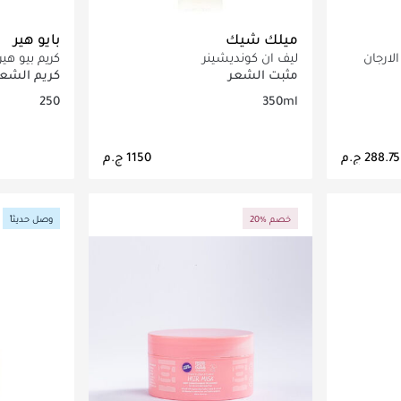
ميلك شيك
بايو هير
لارجان
ليف ان كونديشينر
كريم بيو هي
مثبت الشعر
كريم الشعر
250
350ml
اصيل
جاري تحميل التفاصيل
ج
20% خصم
وصل حديثاً