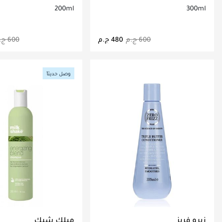
200ml
300ml
جاري تحميل التفاصيل
جاري تحميل التف
وصل حديثاً
زيرو فريز
ميلك شيك