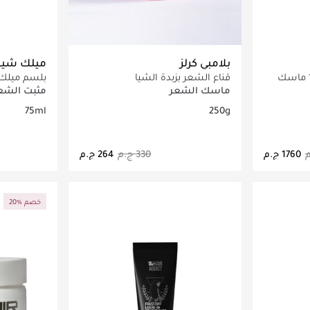
بلامبي كرلز
ميلك شي
إينركوس بوندبيلدر 4 في 1 ماسك
قناع الشعر بزبدة الشيا
مل
ماسك الشعر
مثبت الشع
75ml
250g
اصيل
جاري تحميل التفاصيل
ج
20% خصم