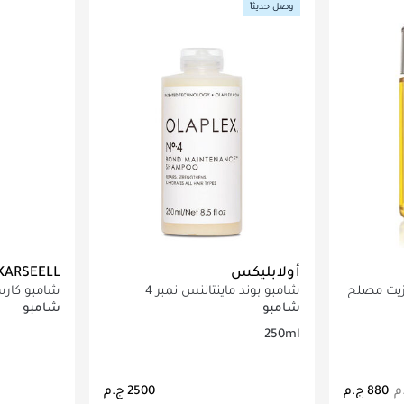
وصل حديثاً
أولابليكس
KARSEELL
ركوس بوندبيلدر رقم 7 زيت مصلح
شامبو بوند ماينتاننس نمبر 4
شامبو كارسي
الجاف والتالف 00
شامبو
شامبو
250ml