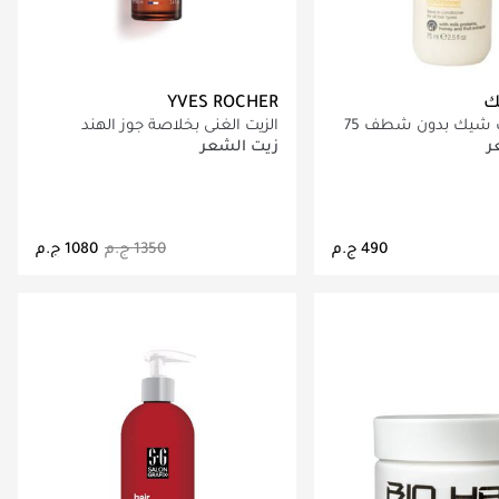
ك
YVES ROCHER
بلسم ميلك شيك بدون شطف 75
الزيت الغني بخلاصة جوز الهند
العضوية 100مل
ر
زيت الشعر
اري تحميل التفاصيل
جاري تحميل التفاصيل