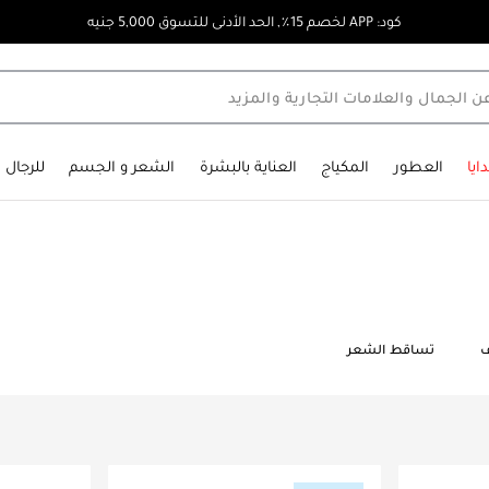
كود: APP لخصم 15٪, الحد الأدنى للتسوق 5,000 جنيه
ايا
العطور
المكياج
العناية بالبشرة
الشعر و الجسم
للرجال
ف
تساقط الشعر