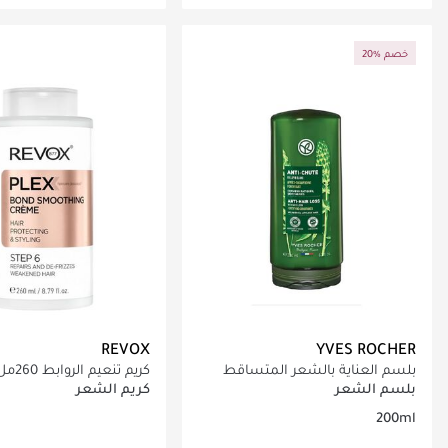
جاري تحميل التفاصيل
جاري تحميل التف
20% خصم
REVOX
YVES ROCHER
بلسم العناية بالشعر المتساقط
كريم تنعيم الروابط 260مل
200 مل
بلسم الشعر
كريم الشعر
200ml