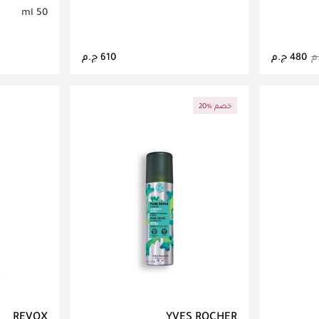
50 ml
610 ج.م
اصيل
جاري تحميل التفاصيل
ج
20% خصم
REVOX
YVES ROCHER