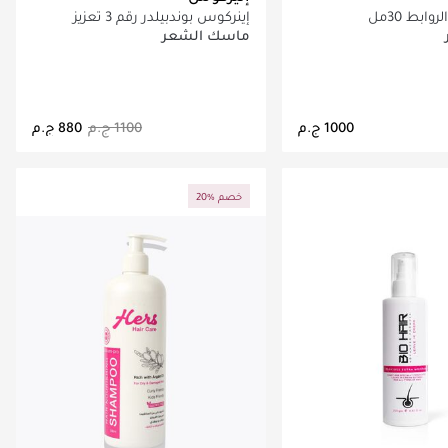
ابط 30مل
إينركوس بوندبيلدر رقم 3 تعزيز
الروابط للشعر 250 مل
ماسك الشعر
اري تحميل التفاصيل
جاري تحميل التفاصيل
20% خصم