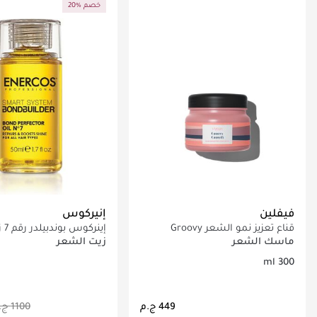
20% خصم
فيفلين
إنيركوس
قناع تعزيز نمو الشعر Groovy
إين
Growth
الروابط 50 مل
ماسك الشعر
زيت الشعر
300 ml