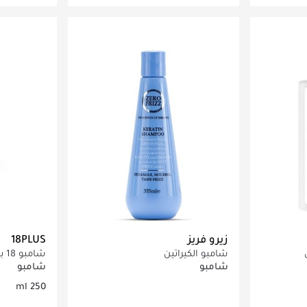
اصيل
جاري تحميل التفاصيل
ج
زيرو فريز
18PLUS
شامبو الكيراتين
شامبو 18 بلس للقشره 250 مللي
شامبو
شامبو
250 ml