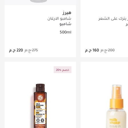
هيرز
ر يترك على الشعر
شامبو الارغان
شامبو
500ml
اري تحميل التفاصيل
جاري تحميل التفاصيل
20% خصم