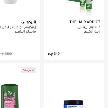
THE HAIR ADDICT
إنيركوس
ذا انديان ريسبي
ترطيب مكثف للشعر 475 مل
زيت الشعر
ماسك الشعر
جاري تحميل التفاصيل
جاري تحميل التف
20% خصم