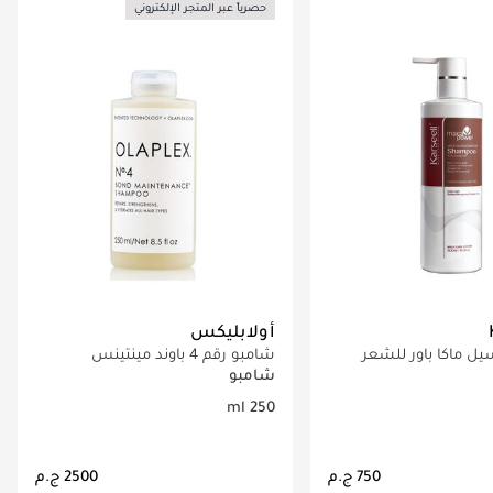
حصرياً عبر المتجر الإلكتروني
أولابليكس
ل ماكا باور للشعر
شامبو رقم 4 باوند مينتينس
5 مل
شامبو
250 ml