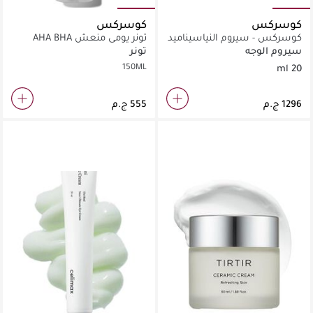
كوسركس
كوسركس
كوسركس - سيروم النياسيناميد
تونر يومي منعش AHA BHA
15 (20 مل)
بفيتامين C
سيروم الوجه
تونر
150ML
20 ml