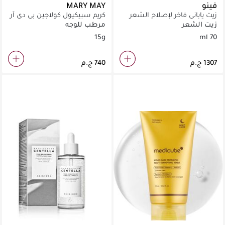
فينو
MARY MAY
زيت ياباني فاخر لإصلاح الشعر
كريم سبيكيول كولاجين بي دي آر
التالف ومنحه نعومة كالحرير.
إن
زيت الشعر
مرطب للوجه
15g
70 ml