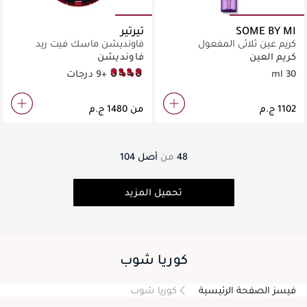
SOME BY MI
تيرتير
كريم عين ثلاثي المفعول
فاونديشن ماسك فيت ريد
بالريتينول لعلاج الهالات
كوشن
كريم العين
فاونديشن
والتجاعيد.
30 ml
+9 درجات
21C Cool Ivory
13N Fair Ivory
15C Fair Porcelain
13C Fair
من
48
من
أصل
104
تحميل المزيد
كوريا شوب
فيسز الصفحة الرئيسية
كوريا شوب