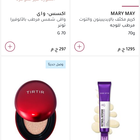
MARY MAY
اكسس- واي
كريم مكثّف بالإيديبينون والتوت
واقي شمس مرطب بالألوفيرا
الأسود
يوفر حماية عالية من الأشعة
مرطب للوجه
تونر
الضارة.
70 G
70g
وصل حديثاً