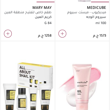
MARY MAY
MEDICUBE
ميديكيوب - ميسْت سيروم
طقم خاص لتفتيح منطقة العين
PDRN بالجلوتاثيون الوردي (100
وعلاج الهالات باستخدام
سيروم الوجه
كريم العين
مل)
الجلوتاثيون.
84 G
100 ml