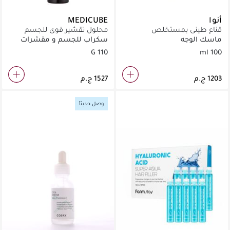
أنوا
MEDICUBE
قناع طيني بمستخلص
محلول تقشير قوي للجسم
الهيرتليف لتنظيف المسام وإزالة
لعلاج حب الشباب والجلد
ماسك الوجه
سكراب للجسم و مقشرات
الرؤوس السوداء.
الخشن.
110 G
100 ml
وصل حديثاً