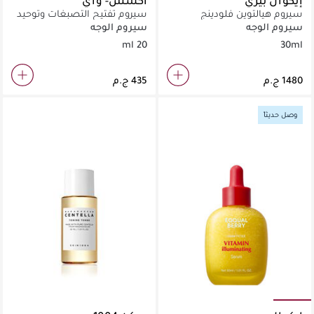
إيكوال بيري
اكسس- واي
سيروم هيالتوين فلودينج
سيروم تفتيح التصبغات وتوحيد
سموثي 30 مل
لون البشرة بتركيبة خفيفة.
سيروم الوجه
سيروم الوجه
20 ml
30ml
وصل حديثاً