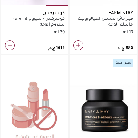
FARM STAY
كوسركس
فيلر مائي بحمض الهيالورونيك
كوسركس - سيروم Pure Fit
لترطيب الشعر الجاف والمتطاير.
Cica (30 مل)
ماسك الوجه
سيروم الوجه
30 ml
13 ml
وصل حديثاً