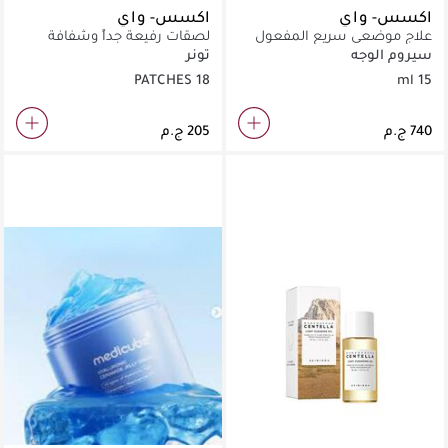
اكسس- واي
اكسس- واي
علاج موضعي سريع المفعول
لصقات رفيعة جداً وشفافة
للتخلص من الحبوب والآثار
لعلاج الحبوب وحمايتها من
سيروم الوجه
تونر
الناتجة عنها.
التلوث.
18 PATCHES
15 ml