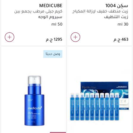
سكِن 1004
MEDICUBE
زيت منظف خفيف لإزالة المكياج
كريم جيلي مرطب يجمع بين
والشوائب بعمق بلمسة
الهيالورونيك والسيراميد لحماية
زيت التنظيف
سيروم الوجه
منعشة.
البشرة.
50 ml
30 ml
وصل حديثاً