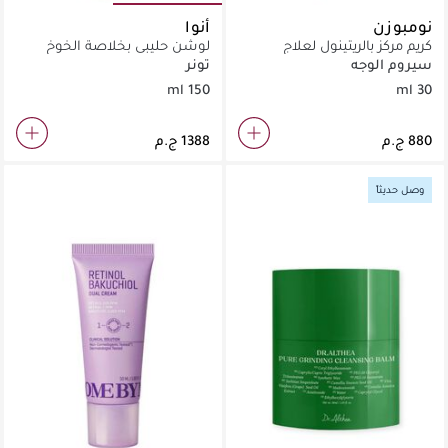
نومبوزن
أنوا
كريم مركز بالريتينول لعلاج
لوشن حليبي بخلاصة الخوخ
الخطوط الدقيقة والشوائب في
لتنعيم البشرة وتفتيحها.
سيروم الوجه
تونر
مناطق محددة.
150 ml
30 ml
وصل حديثاً