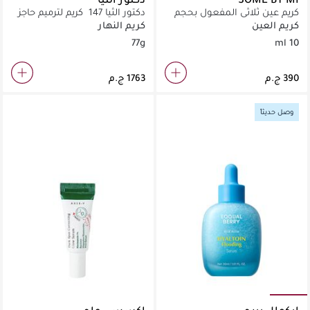
كريم عين ثلاثي المفعول بحجم
دكتور الثيا 147 كريم لترميم حاجز
صغير للسفر لعلاج الهالات
البشرة
كريم العين
كريم النهار
والتجاعيد.
77g
10 ml
وصل حديثاً