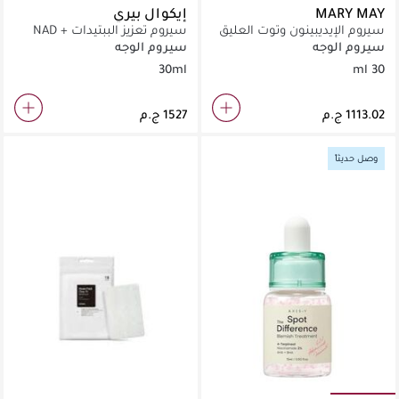
MARY MAY
إيكوال بيري
سيروم الإيديبينون وتوت العليق
سيروم تعزيز الببتيدات + NAD
المضاد للأكسدة من ماري آند
(30مل)
سيروم الوجه
سيروم الوجه
مي 30 مل
30ml
30 ml
وصل حديثاً