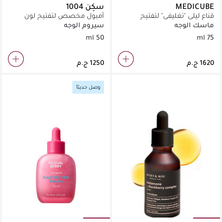
MEDICUBE
سكِن 1004
قناع ليلي "تغليفي" لتفتيح
أمبول مخصص لتفتيح لون
البشرة بعمق وعلاج التصبغات
البشرة وتوحيدها باستخدام
ماسك الوجه
سيروم الوجه
أثناء النوم.
كبسولات النضارة.
50 ml
75 ml
وصل حديثاً