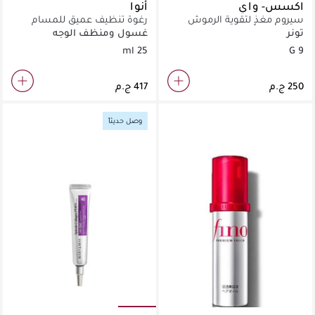
اكسس- واي
أنوا
سيروم مغذٍ لتقوية الرموش
رغوة تنظيف عميق للمسام
ومنع تساقطها وزيادة طولها.
بتركيبة كويرسيتينول الفعالة.
تونر
غسول ومنظف الوجه
25 ml
9 G
وصل حديثاً