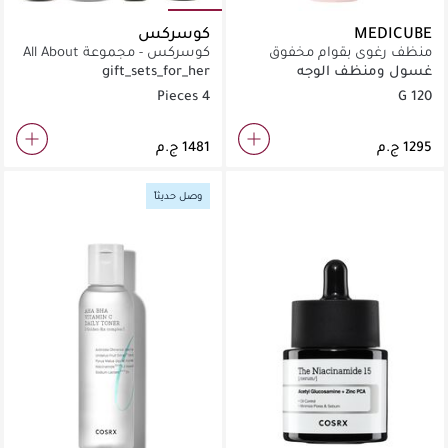
MEDICUBE
كوسركس
منظف رغوي بقوام مخفوق
كوسركس - مجموعة All About
يحتوي على الـ PDRN
Snail (4 قطع)
غسول ومنظف الوجه
gift_sets_for_her
والنياسيناميد للتفتيح.
4 Pieces
120 G
وصل حديثاً