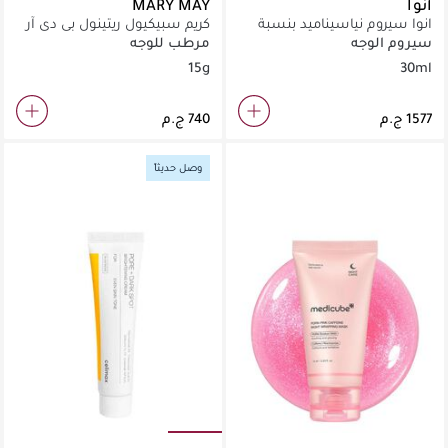
أنوا
MARY MAY
انوا سيروم نياسيناميد بنسبة
كريم سبيكيول ريتينول بي دي آر
70% من بيتش 30 مل
إن
سيروم الوجه
مرطب للوجه
15g
30ml
وصل حديثاً