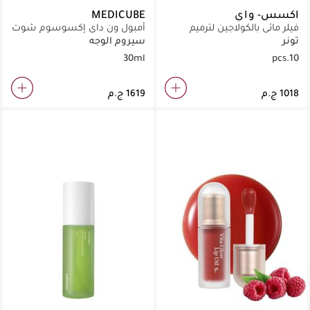
اكسس- واي
MEDICUBE
فيلر مائي بالكولاجين لترميم
أمبول ون داي إكسوسوم شوت
الشعر التالف والجاف فوراً.
بور 2000
تونر
سيروم الوجه
30ml
10.pcs