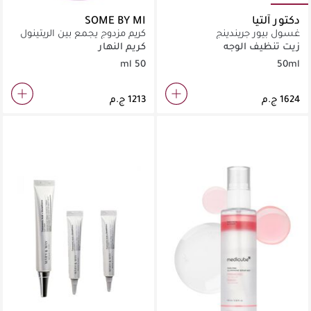
دكتور آلتيا
SOME BY MI
غسول بيور جريندينج
كريم مزدوج يجمع بين الريتينول
والباكوتشيول لمكافحة
زيت تنظيف الوجه
كريم النهار
الشيخوخة بفعالية.
50 ml
50ml