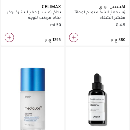
اكسس- واي
CELIMAX
زيت مغذٍ للشفاه يمنح لمعاناً
بخاخ (مست) مغذٍ للبشرة يوفر
طبيعياً وترطيباً عميقاً بنكهة
ترطيباً فورياً أثناء التنقل.
مقشر الشفاه
بخاخ مرطب للوجه
التوت.
50 ml
4.5 G