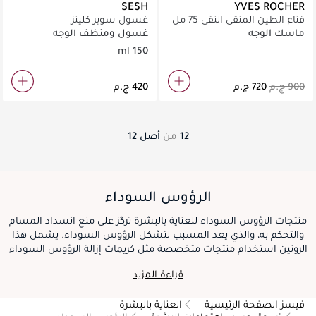
SESH
YVES ROCHER
قناع الطين المنقي النقي 75 مل
غسول سوبر كلينز
ماسك الوجه
غسول ومنظف الوجه
150 ml
12
من
أصل
12
الرؤوس السوداء
منتجات الرؤوس السوداء للعناية بالبشرة تركّز على منع انسداد المسام
والتحكم به، والذي يعد المسبب لتشكل الرؤوس السوداء. يشمل هذا
الروتين استخدام منتجات متخصصة مثل كريمات إزالة الرؤوس السوداء
التي تحتوي على مكونات مثل حمض السالسيليك أو الفحم، لاستهداف
قراءة المزيد
واستخراج الأوساخ من المسام. يمكن للاستخدام المنتظم لمنتجات
إزالة الرؤوس السوداء، إلى جانب التنظيف والتقشير الصحيح، تقليل
فيسز الصفحة الرئيسية
العناية بالبشرة
الرؤوس السوداء والمساهمة في صفاء البشرة.