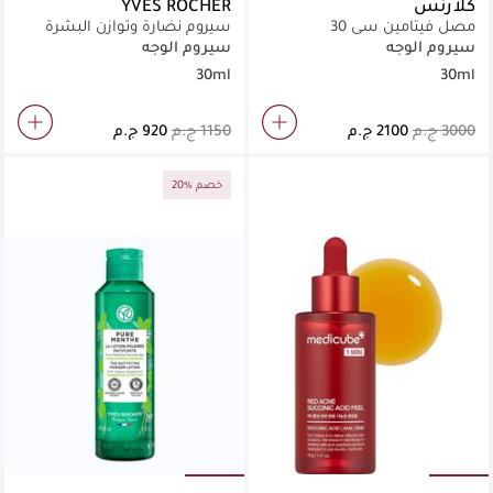
كلارنس
YVES ROCHER
مصل فيتامين سي 30
سيروم نضارة وتوازن البشرة
سيروم الوجه
سيروم الوجه
30ml
30ml
20% خصم