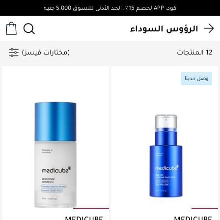
كود: APP لخصم 15٪, الحد الأدنى للتسوق 5,000 جنيه
الرؤوس السوداء
12 المنتجات
(مختارات فيسز)
وصل حديثاً
MEDICUBE
MEDICUBE