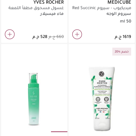
YVES ROCHER
MEDICUBE
ميديكيوب - سيروم Red Succinic
غسول مسحوق مطفأ اللمعة
Acid Clarifying (50 مل)
من بيور مينث، 150 مل
سيروم الوجه
ماء ميسيلار
50 ml
20% خصم