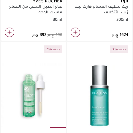
أنوا
YVES ROCHER
زيت تنظيف المسام هارت ليف
قناع الطين المنقّي من النعناع
النقي
زيت التنظيف
ماسك الوجه
30ml
200ml
30% خصم
20% خصم