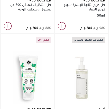
YVES ROCHER
YVES ROCHER
جل كريم لتنقية البشرة سيبو
جل التنظيف المنقي 390 مل
بيور فيجيتال
كريم النهار
غسول ومنظف الوجه
50ml
حصرياً عبر المتجر الإلكتروني
20% خصم