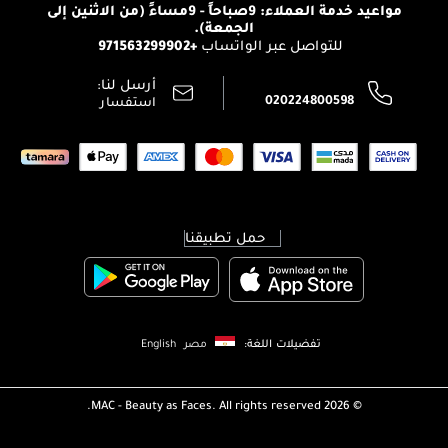
الإرجاع
مواعيد خدمة العملاء: 9صباحاً - 9مساءً (من الاثنين إلى
الوظائف
الجمعة).
تتبع طلبك
+971563299902
للتواصل عبر الواتساب
الشروط و الأحكام
محدد المتاجر
سياسة الخصوصية
أرسل لنا:
اتصل بنا:
020224800598
استفسار
حمل تطبيقنا
تفضيلات اللغة:
مصر
English
MAC - Beauty as Faces. All rights reserved.
2026 ©