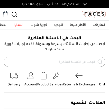
كود: APP لخصم 15٪, الحد الأدنى للتسوق 5,000 جنيه
الماركات
الأكثر مبيعا
الجديد
كوريا شوب
الهدايا
العطو
البحث في الأسئلة المتكررة
ابحث عن إجابات لأسئلتك بسرعة وسهولة. نقدم إجابات فورية
لاستفساراتك.
Delivery
Account
Product
Services
Returns & Exchanges
Order
المقالات الشعبية