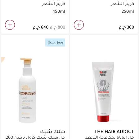
ووندر
مل
كريم الشعر
كريم الشعر
150ml
250ml
وصل حديثاً
THE HAIR ADDICT
ميلك شيك
جل البابايا لمكافحة التجعد
جل ميلك شيك كرول باشن 200