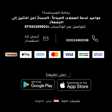
للإستحمام والجسم
شارك مع أصدقائك
View all brands
منصّة شبكة الشركاء
العناية بالشعر
التوصيل
بحاجة للمساعدة؟
انضموا لفيسز
الإرجاع
مواعيد خدمة العملاء: 9صباحاً - 9مساءً (من الاثنين إلى
الوظائف
الجمعة).
تتبع طلبك
+971563299902
للتواصل عبر الواتساب
الشروط و الأحكام
محدد المتاجر
سياسة الخصوصية
أرسل لنا:
اتصل بنا:
020224800598
استفسار
حمل تطبيقنا
تفضيلات اللغة:
مصر
English