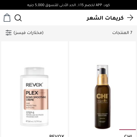
كود: APP لخصم 15٪, الحد الأدنى للتسوق 5,000 جنيه
كريمات الشعر
7 المنتجات
(مختارات فيسز)
REVOX
CHI