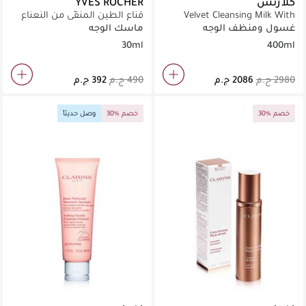
كلارنس
YVES ROCHER
Velvet Cleansing Milk With
قناع الطين المنقّي من النعناع
Alpine Golden Gentian & Lemon
النقي
غسول ومنظف الوجه
ماسك الوجه
Balm Extracts 400 ml
30ml
400ml
30% خصم
30% خصم
وصل حديثاً