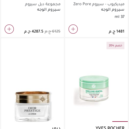
ميديكيوب - سيروم Zero Pore
مجموعة دبل سيروم
2.0 (37 مل)
سيروم الوجه
سيروم الوجه
37 ml
6125 ج.م
4287.5 ج.م
20% خصم
YVES ROCHER
ديور