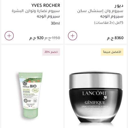
ديور
YVES ROCHER
سيروم وان إسنشال سكن
سيروم نضارة وتوازن البشرة
بوستينغ سوبر
سيروم الوجه
سيروم الوجه
75مل
(+2 مقاسات)
30ml
الأفضل مبيعاً
20% خصم