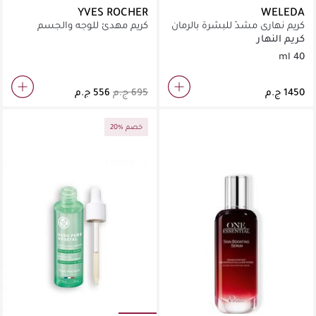
YVES ROCHER
WELEDA
كريم نهاري مشدّ للبشرة بالرمان
كريم مهدئ للوجه والجسم
وببتيدات الماكا من ويلدا ٤٠ مل
لاغاسيلي بيور كاموميل 125 مل
كريم النهار
40 ml
20% خصم