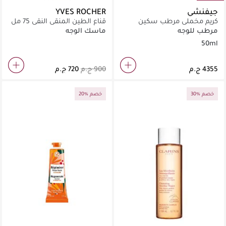
جيفنشي
YVES ROCHER
كريم مخملي مرطب سكين
قناع الطين المنقي النقي 75 مل
ريسورس 50مل
مرطب للوجه
ماسك الوجه
50ml
30% خصم
20% خصم