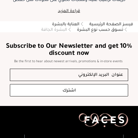
الهيالورونيك أو زبدة الشيا لحبس الرطوبة. عبر استخدام هذه المنتجات
قراءة المزيد
المتخصصة وتجنب المكونات المؤذية للبشرة، يمكنك محاربة الجفاف
بفعالية والحصول على بشرة أنعم وأكثر ترطيباً.
فيسز الصفحة الرئيسية
العناية بالبشرة
تسوق حسب نوع البشرة
البشرة الجافة
Subscribe to Our Newsletter and get 10%
discount now
Be the first to hear about newest arrivals, promotions & in-store events
اشترك