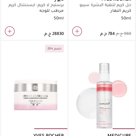
جل كريم لتنقية البشرة سيبو
برستيج لا كريم- ايسنشال كريم
بيور فيجيتال
كريم النهار
مرطب للوجه
50ml
50ml
20% خصم
YVES ROCHER
MEDICUBE