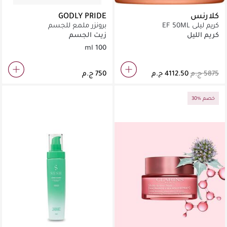
كلارنس
GODLY PRIDE
كريم ليلي EF 50ML
برونزر ملمع للجسم
كريم الليل
زيت الجسم
100 ml
30% خصم