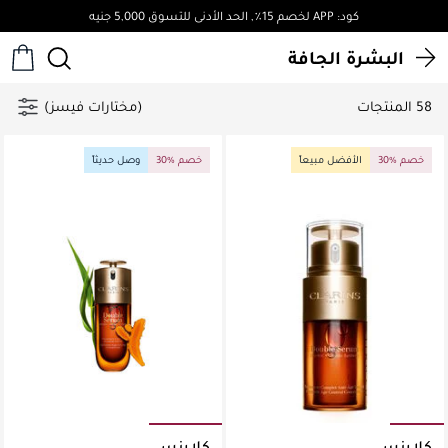
توصيل مجاني لجميع الطلبات فوق 4,000ج.م
البشرة الجافة
58 المنتجات
(مختارات فيسز)
30% خصم
الأفضل مبيعاً
30% خصم
وصل حديثاً
كلارنس
كلارنس