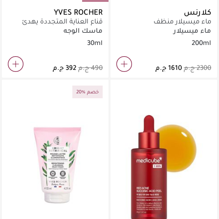
كلارنس
YVES ROCHER
ماء ميسيلار منظف
قناع العناية المتجددة يهدئ
ويدعم البشرة المتهيجة أثناء
ماء ميسيلار
ماسك الوجه
التجدد
30ml
200ml
20% خصم