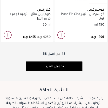
كوسركس
كلارنس
كوسركس - تونر Pure Fit Cica
كريم ليلي فائق الترميم لجميع
(150 مل)
أنواع البشرة
تونر
كريم الليل
50ml
150 ml
48
من
أصل
58
تحميل المزيد
البشرة الجافة
تركّز منتجات البشرة الجافة على سد نقص الرطوبة وتحسين مستويات
الترطيب في البشرة. هذا الروتين يتضمن استخدام غسولات لطيفة،
كريمات ترطيب غنية، ومنتجات تحتوي على مكونات مثل حمض