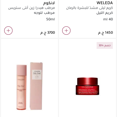
WELEDA
لانكوم
كريم ليلي مشدّ للبشرة بالرمان
مرطب هيدرا زين أنتي ستريس
وببتيدات الماكا من ويلدا ٤٠ مل
جلو السائل
كريم الليل
مرطب للوجه
50ml
40 ml
30% خصم