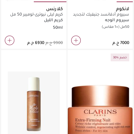
لانكوم
كلارنس
سيروم أدفانسد جنيفيك لتجديد
كريم ليلي نيوتري-لوميير 50 مل
الشباب
سيروم الوجه
كريم الليل
50مل
(+1 مقاس)
50ml
30% خصم