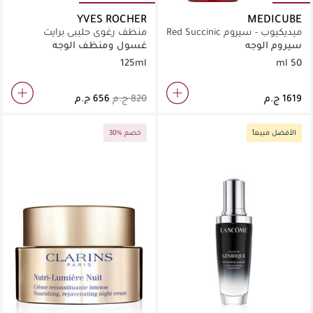
YVES ROCHER
MEDICUBE
ميديكيوب - سيروم Red Succinic
منظف رغوي حليبي برايت
Acid Clarifying (50 مل)
بوتانيكال 125 مل
سيروم الوجه
غسول ومنظف الوجه
125ml
50 ml
الأفضل مبيعاً
30% خصم