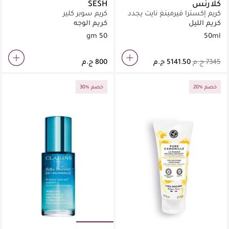
كلارنس
SESH
كريم إكسترا فيرمينغ نايت يجدد
كريم سوبر كلير
البشرة ويقاوم التجاعيد لكل
كريم الليل
كريم الوجه
أنواع البشرة
50 gm
50ml
20% خصم
30% خصم