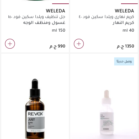
WELEDA
WELEDA
كريم نهاري ويلدا سكين فود ٤٠
جل تنظيف ويلدا سكين فود ١٥٠
مل
مل
كريم النهار
غسول ومنظف الوجه
150 ml
40 ml
وصل حديثاً