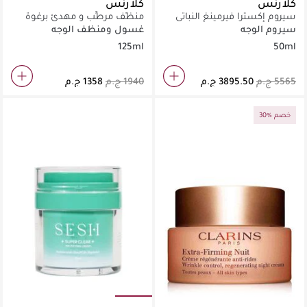
كلارنس
كلارنس
سيروم إكسترا فيرمينغ النباتي
منظّف مرطِّب و مهدئ برغوة
50مل
لطيفة 125مل
سيروم الوجه
غسول ومنظف الوجه
125ml
50ml
30% خصم