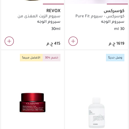
كوسركس
REVOX
كوسركس - سيروم Pure Fit
سيروم الزيت المغذي من
Cica (30 مل)
ريفوكس
سيروم الوجه
سيروم الوجه
30ml
30 ml
وصل حديثاً
30% خصم
الأفضل مبيعاً