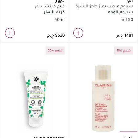
أنوا
ديور
سيروم مرطب يعزز حاجز البشرة
كريم كابتشر داي
مثالي للبشرة الجافة والحساسة
سيروم الوجه
كريم النهار
يمنع فقدان الرطوبة
50ml
50 ml
30% خصم
20% خصم