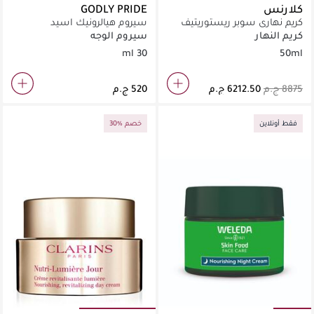
كلارنس
GODLY PRIDE
كريم نهاري سوبر ريستوريتيف
سيروم هيالرونيك اسيد
بعامل حماية من الشمس SPF
كريم النهار
سيروم الوجه
16
30 ml
50ml
فقط أونلاين
30% خصم