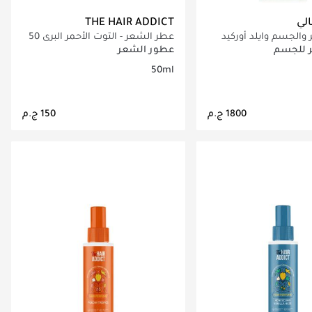
الي
THE HAIR ADDICT
والجسم وايلد أوركيد
عطر الشعر - التوت الأحمر البري 50
مل
 للجسم
عطور الشعر
50ml
اري تحميل التفاصيل
جاري تحميل التفاصيل