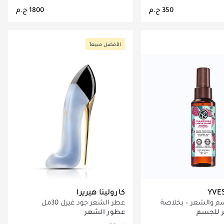
اري تحميل التفاصيل
جاري تحميل التفاصيل
الأفضل مبيعاً
YVE
كارولينا هيريرا
 والشعر – بخلاصة
عطر الشعر جود غيرل 30مل
ر
 للجسم
عطور الشعر