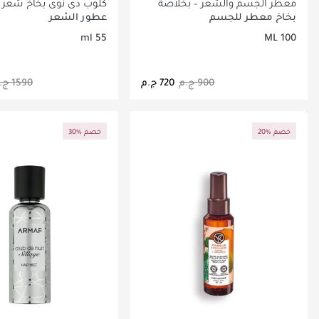
معطر الجسم والشعر – بخلاصة
كلوب دي نوي بخاخ شعر ل
الفانيلا
55مل
بخاخ معطر للجسم
عطور الشعر
55 ml
100 ML
جاري تحميل التفاصيل
جاري تحميل التف
20% خصم
30% خصم