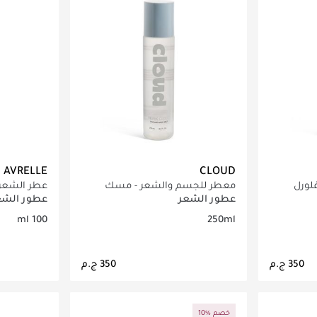
AVRELLE
CLOUD
لورل
معطر للجسم والشعر - مسك
عطر الشعر 
كلاود​
بالفانيليا و 
عطور الشعر
عطور الشع
100 ml
250ml
اصيل
جاري تحميل التفاصيل
ج
10% خصم