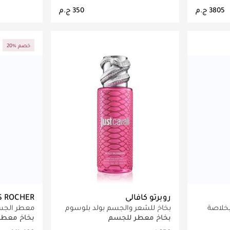
اصيل
جاري تحميل التفاصيل
ج
20% خصم
روبرتو كافالي
S ROCHER
خلاصة
بخاخ للشعر والجسم بولد بلوسوم
معطر الجسم
250 مل
التوت الأحم
بخاخ معطر للجسم
بخاخ معطر