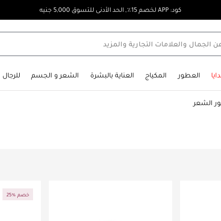
كود: APP لخصم 15٪, الحد الأدنى للتسوق 5,000 جنيه
ايا
العطور
المكياج
العناية بالبشرة
الشعر و الجسم
للرجال
ر الشعر
25% خصم