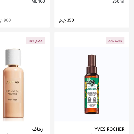
100 ML
250ml
جاري تحميل التفاصيل
جاري تحميل التف
20% خصم
30% خصم
YVES ROCHER
ارماف