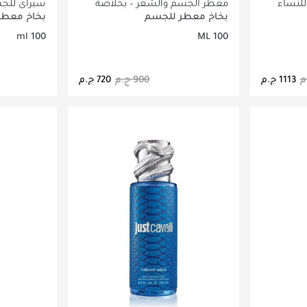
لنساء
معطر الجسم والشعر – بخلاصة
سبراي للجس
جوز الهند
الورد والأرجان 100
بخاخ معطر للجسم
بخاخ معطر
100 ml
100 ML
اصيل
جاري تحميل التفاصيل