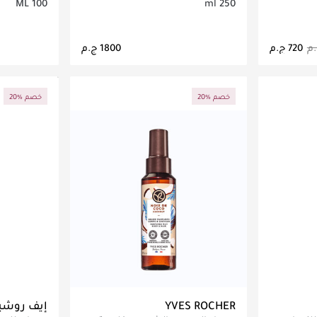
100 ML
250 ml
اصيل
جاري تحميل التفاصيل
ج
20% خصم
20% خصم
YVES ROCHER
إيف روشي