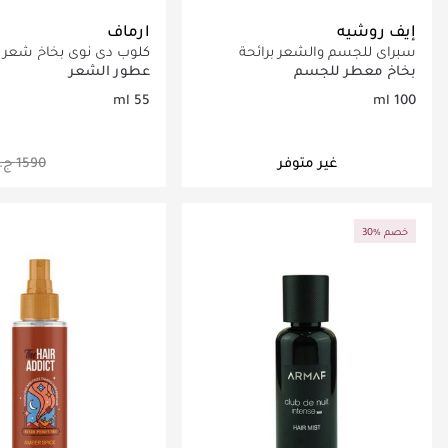
إيف روشيه
ارماف
سبراي للجسم والشعر برائحة
كلوب دي نوي بخاخ شعر 
المانجو والكزبرة 100 مل
55مل – الأناقة في كل رشّة
بخاخ معطر للجسم
عطور الشعر
55 ml
100 ml
غير متوفر
جاري تحميل التف
30% خصم