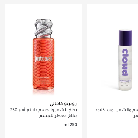
اري تحميل التفاصيل
جاري تحميل التفاصيل
روبرتو كافالي
والشعر - ويپد كلاود​
بخاخ للشعر والجسم دارينغ أمبر 250
مل
ر
بخاخ معطر للجسم
250 ml