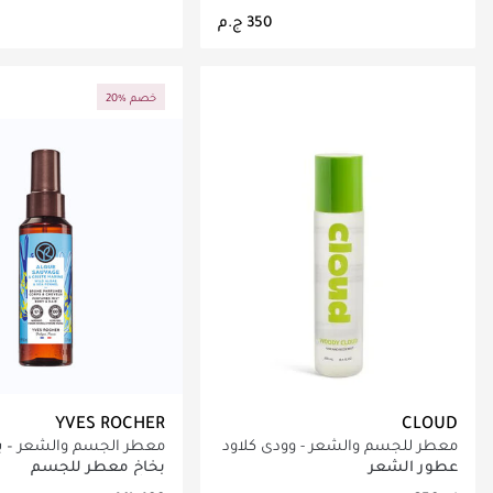
جاري تحميل التفاصيل
جاري تحميل التف
20% خصم
YVES ROCHER
CLOUD
معطر للجسم والشعر - وودي كلاود​
معطر الجسم والشعر – ب
فينيل البحر
عطور الشعر
بخاخ معطر للجسم