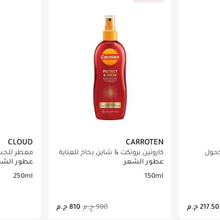
CLOUD
CARROTEN
كحول
كاروتين بروتكت & شاين بخاخ للعناية
معطر للجس
بالشعر - 150 مل
كلاود​
عطور الشعر
عطور الشع
250ml
150ml