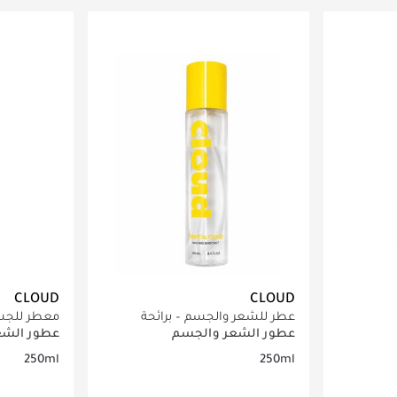
اصيل
جاري تحميل التفاصيل
ج
CLOUD
CLOUD
عطر للشعر والجسم – برائحة
معطر للجسم 
تروبيكال 250 مل
عطور الشعر والجسم
عطور الشع
250ml
250ml