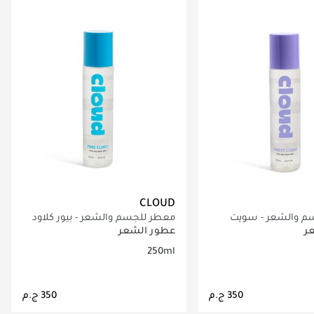
CLOUD
م والشعر - سويت
معطر للجسم والشعر - بيور كلاود​
ر
عطور الشعر
250ml