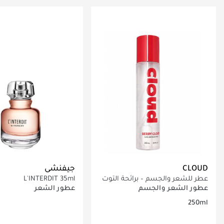
جاري تحميل التفاصيل
جاري تحميل التف
CLOUD
جيفنشي
عطر للشعر والجسم – برائحة التوت
L'INTERDIT 35ml
250 مل
عطور الشعر والجسم
عطور الشعر
250ml