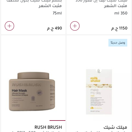
ميلك شيك ليف إن فلاور 350
بلسم ميلك شيك بدون شطف
مل
برائحة الزهور 75 مل
مثبت الشعر
مثبت الشعر
75ml
350 ml
وصل حديثاً
ميلك شيك
RUSH BRUSH