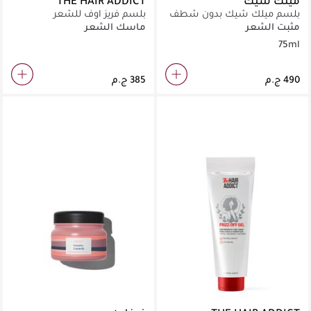
ميلك شيك
THE HAIR ADDICT
بلسم ميلك شيك بدون شطف
بلسم فريز اوف للشعر
75 مل
مثبت الشعر
ماسك الشعر
75ml