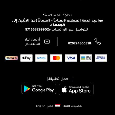
تواصل معنا
للإستحمام والجسم
شارك مع أصدقائك
View all brands
منصّة شبكة الشركاء
العناية بالشعر
التوصيل
بحاجة للمساعدة؟
انضموا لفيسز
الإرجاع
مواعيد خدمة العملاء: 9صباحاً - 9مساءً (من الاثنين إلى
الوظائف
الجمعة).
تتبع طلبك
+971563299902
للتواصل عبر الواتساب
الشروط و الأحكام
محدد المتاجر
سياسة الخصوصية
أرسل لنا:
اتصل بنا:
020224800598
استفسار
حمل تطبيقنا
تفضيلات اللغة:
مصر
English