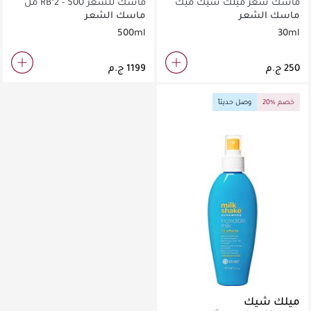
ماسك شعر ميلك شيك ميك
ماسك للشعر RB°2 - 500 مل
ماي داي 30 مل
ماسك الشعر
ماسك الشعر
500ml
30ml
20% خصم
وصل حديثاً
ميلك شيك