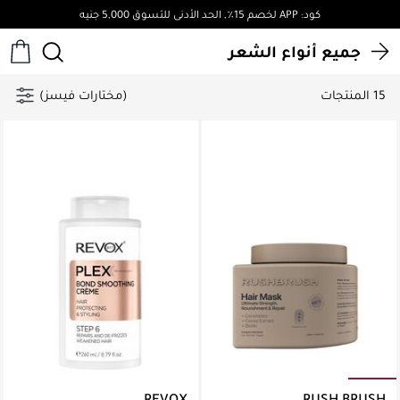
كود: APP لخصم 15٪, الحد الأدنى للتسوق 5,000 جنيه
جميع أنواع الشعر
15 المنتجات
(مختارات فيسز)
REVOX
RUSH BRUSH