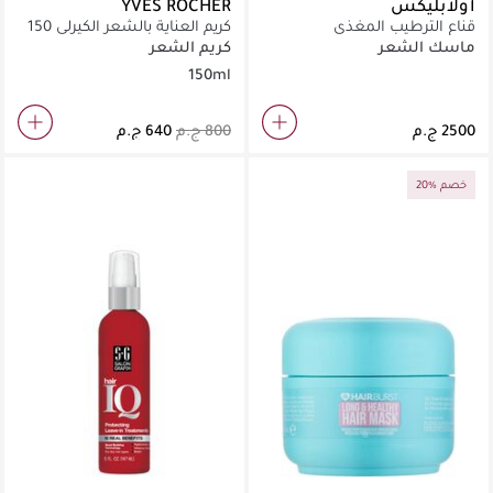
أولابليكس
YVES ROCHER
قناع الترطيب المغذي
كريم العناية بالشعر الكيرلي 150
للشعر100مل
مل
ماسك الشعر
كريم الشعر
150ml
20% خصم