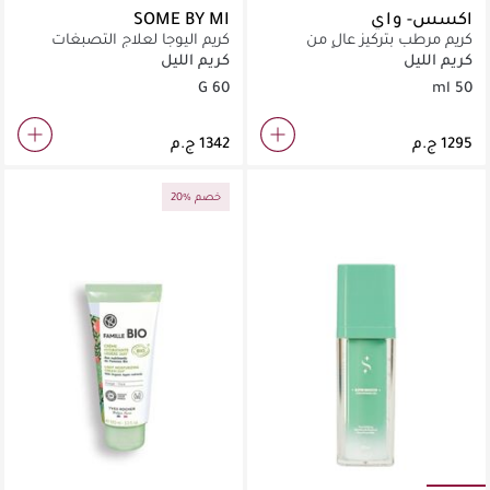
اكسس- واي
SOME BY MI
كريم مرطب بتركيز عالٍ من
كريم اليوجا لعلاج التصبغات
البانثينول لتقوية حاجز البشرة
وتفتيح البقع الداكنة بفاعلية.
كريم الليل
كريم الليل
وتنعيمها.
60 G
50 ml
20% خصم