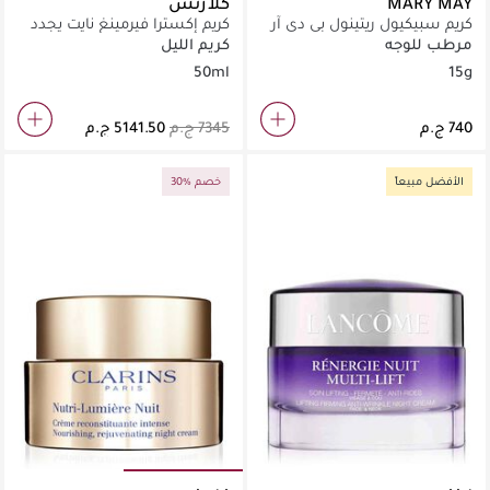
MARY MAY
كلارنس
كريم سبيكيول ريتينول بي دي آر
كريم إكسترا فيرمينغ نايت يجدد
إن
البشرة ويقاوم التجاعيد لكل
مرطب للوجه
كريم الليل
أنواع البشرة
50ml
15g
الأفضل مبيعاً
30% خصم