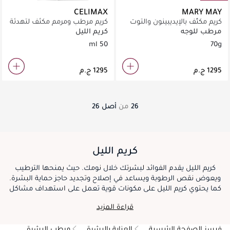
CELIMAX
MARY MAY
كريم مكثّف بالإيديبينون والتوت
كريم مرطب ومرمم مكثف لتهدئة
الأسود
البشرة المتضررة والحساسة.
مرطب للوجه
كريم الليل
50 ml
70g
26
من
أصل
26
كريم الليل
كريم الليل يقدم الفوائد لبشرتك خلال نومك. حيث يمنحها الترطيب
ويعوض نقص الرطوبة ويساعد في إصلاح وتجديد حاجز حماية البشرة.
كما يحتوي كريم الليل على مكونات قوية تعمل على استهداف مشاكل
البشرة المحددة كالخطوط الرفيعة والتجاعيد والملمس غير الموحد،
قراءة المزيد
لتساهم في بشرة منتعشة أكثر شباباً.
فيسز الصفحة الرئيسية
العناية بالبشرة
مرطب البشرة