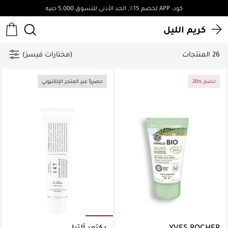
كود: APP لخصم 15٪, الحد الأدنى للتسوق 5,000 جنيه
كريم الليل
26 المنتجات
(مختارات فيسز)
20% خصم
حصرياً عبر المتجر الإلكتروني
YVES ROCHER
دكتور آلتيا