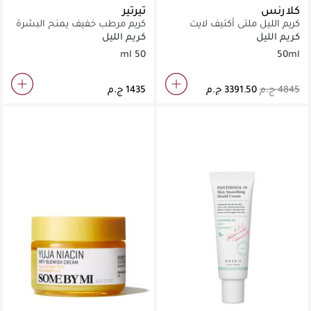
كلارنس
تيرتير
كريم الليل ملتي أكتيف لايت
كريم مرطب خفيف يمنح البشرة
مستحضر لمكافحة علامات
ملمساً ناعماً كالسيراميك.
كريم الليل
كريم الليل
التعب 50 مل
50 ml
50ml