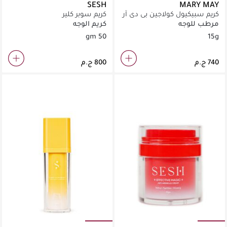
SESH
MARY MAY
كريم سبيكيول كولاجين بي دي آر
كريم سوبر كلير
إن
مرطب للوجه
كريم الوجه
50 gm
15g