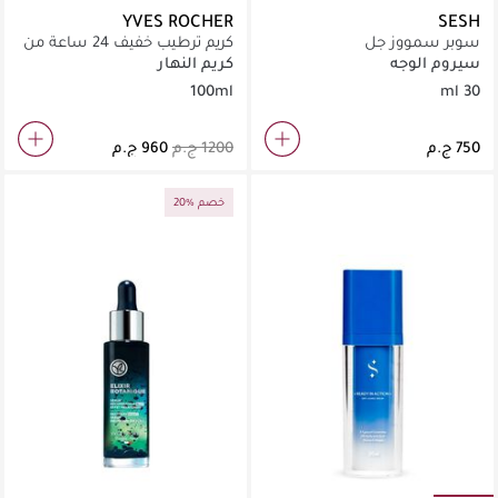
YVES ROCHER
SESH
سوبر سمووز جل
كريم ترطيب خفيف 24 ساعة من
فاميلي بيو في أنبوب
سيروم الوجه
كريم النهار
100ml
30 ml
20% خصم