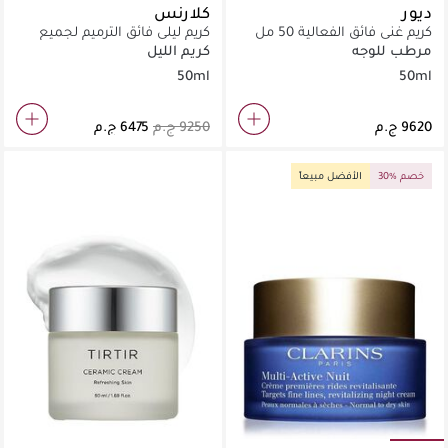
ديور
كلارنس
كريم غني فائق الفعالية 50 مل
كريم ليلي فائق الترميم لجميع
أنواع البشرة
مرطب للوجه
كريم الليل
50ml
50ml
30% خصم
الأفضل مبيعاً