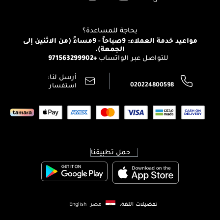
Clarins
تواصل معنا
للإستحمام والجسم
شارك مع أصدقائك
View all brands
منصّة شبكة الشركاء
العناية بالشعر
التوصيل
بحاجة للمساعدة؟
انضموا لفيسز
الإرجاع
مواعيد خدمة العملاء: 9صباحاً - 9مساءً (من الاثنين إلى
الوظائف
الجمعة).
تتبع طلبك
+971563299902
للتواصل عبر الواتساب
الشروط و الأحكام
محدد المتاجر
سياسة الخصوصية
أرسل لنا:
اتصل بنا:
020224800598
استفسار
حمل تطبيقنا
تفضيلات اللغة:
مصر
English