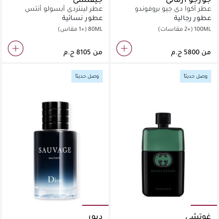
عطر أكوا دي جيو بروفوندو
عطر لينتردي أبسولو أنتس
عطور رجالية
عطور نسائية
100ML
(+2 مقاسات)
80ML
(+1 مقاس)
من
من
وصل حديثاً
وصل حديثاً
غوتشي
ديور