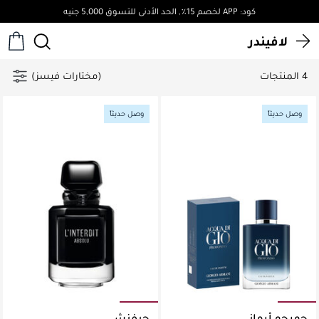
كود: APP لخصم 15٪, الحد الأدنى للتسوق 5,000 جنيه
لافيندر
4 المنتجات
(مختارات فيسز)
وصل حديثاً
وصل حديثاً
جورجو أرماني
جيفنشي