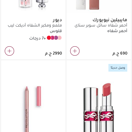
مايبيلين نيويورك
ديور
أحمر شفاه سائل سوبر ستاي
ملمع ومكبر الشفاه أديكت ليب
مات إنك -65 سيداكتريس
ماكسمايزر
أحمر شفاه
قلوس
+7 درجات
015 Cherry
007 Raspberry
006 Berry
001 Pink
وصل حديثاً