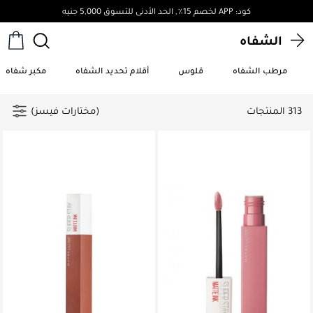
توصيل مجاني لجميع الطلبات فوق 4,000ج.م
كود: APP لخصم 15٪, الحد ال
الشفاه
مرطب الشفاه
قلوس
أقلام تحديد الشفاه
مكبر شفاه
313 المنتجات
(مختارات فيسز)