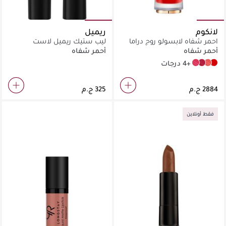
لانكوم
ريميل
احمر شفاه لابسولو روج دراما
ليب ستيك ريميل لاست
انك مطفي
فينينش بينك
أحمر شفاه
أحمر شفاه
+4 درجات
270 Peau Contre Peau
888 French Idol
274 French Tea
196 French Touch
فقط أونلاين