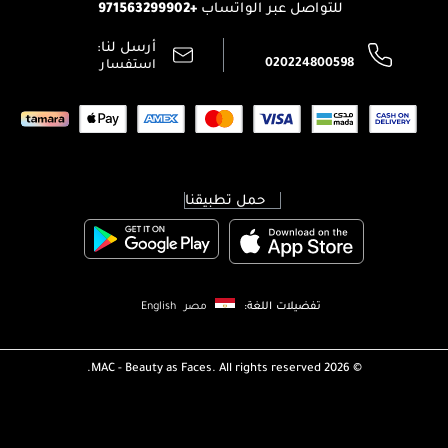
+971563299902
للتواصل عبر الواتساب
الشروط و الأحكام
محدد المتاجر
سياسة الخصوصية
أرسل لنا:
اتصل بنا:
020224800598
استفسار
حمل تطبيقنا
تفضيلات اللغة:
مصر
English
MAC - Beauty as Faces. All rights reserved.
2026 ©