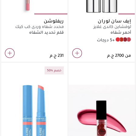
إيف سان لوران
ريفلوشن
لوفشاين كاندي غلايز
محدد شفاه وردي كب كيك
أحمر شفاه
قلم تحديد الشفاه
+5 درجات
11 Red Thrill
8 Chili Delight
6 Burgundy Temptation
5 Pink Satisfaction
من
50% خصم