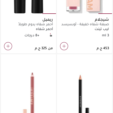
شيجلام
ريميل
صبغة شفاه خفيفة - أوبسيسد
أحمر شفاه يدوم طويلاً
ليب تينت
أحمر شفاه
3 ml
+8 درجات
066 Heather Shimmer
170 Intense Wear Alarm
084 Amethyst Shimmer
001 My Gorge Red
من