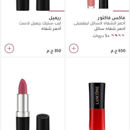
ماكس فاكتور
ريميل
أحمر الشفاه السائل ليبفينيتي
ليب ستيك ريميل لاست
فيلفيت مات
فينينش سيلك بيج
أحمر شفاه سائل
أحمر شفاه
+5 درجات
matte merlot
nude silk
coco crème
posh pink