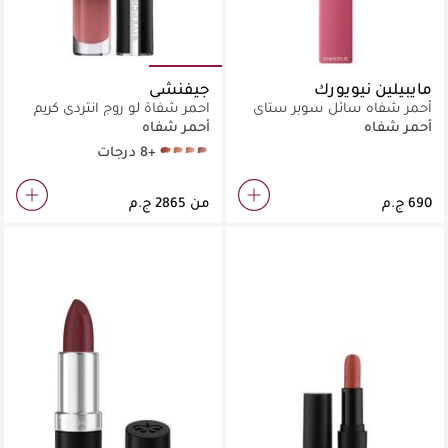
مايبيلين نيويورك
جيفنشي
أحمر شفاه سائل سوبر ستاي
احمر شفاة لو روج انتردي كريم
مات إنك -125 ملهم
فيلفيت
أحمر شفاه
أحمر شفاه
+8 درجات
N°15 NUDE AMBRE
N°12 BEIGE DORE
N°09 BEIGE SABLE
N°10 BEIGE NU
من