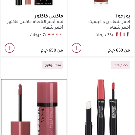
بورجوا
ماكس فاكتور
احمر شفاه روج فيلفيت
قلم أحمر الشفاه ماكس فاكتور
ليبفينيتي ليب كولور، خطوتان
أحمر شفاه
أحمر شفاه
ويدوم طويلاً
+33 درجات
+7 درجات
hot_120
angelic_020
spicy_70
iced
05 Brique-à-brac
03 Hyppink chic
32 Choup'ink
12 Brunette
من
من
50% خصم
فقط أونلاين