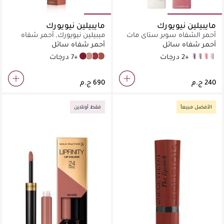
مايبيلين نيويورك
مايبيلين نيويورك
أحمر الشفاه سوبر ستاي مات
ميبيلين نيويورك, أحمر شفاه
إنك
سوبرستاي مات انك
أحمر شفاه سائل
أحمر شفاه سائل
+2 درجات
+7 درجات
115 founder
55 driver
80 ruler
70 amazonian
45 escapist
40 believer
20 pioneer
10 dreamer
الأفضل مبيعاً
فقط أونلاين