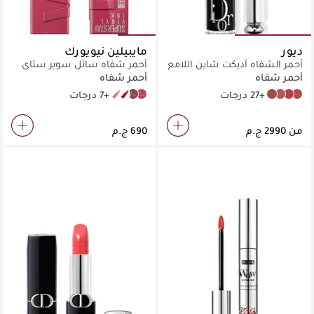
ديور
مايبيلين نيويورك
أحمر الشفاه آديكت شاين اللامع
أحمر شفاه سائل سوبر ستاي
فينيل إنك يدوم طويلاً
أحمر شفاه
أحمر شفاه
+27 درجات
+7 درجات
95 Captivated
10 Lippy
40 Witty
20 Coy
717 Patchwork
558 Bois de Rose
667 Diormania
525 Chérie
من