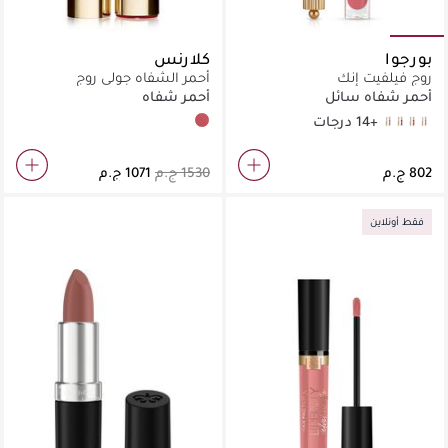
بورجوا
كلارنس
روج فيلفيت إنك
أحمر الشفاه جولي روج
أحمر شفاه سائل
أحمر شفاه
+14 درجات
762 Pop Pink
16 Wine More Time
10 Re(d)belle
09 Rouge Á Rêves
03 Rose Me Tender
فقط أونلاين