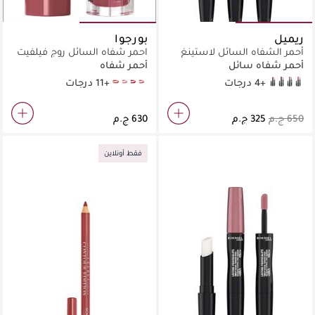
ريميل
بورجوا
أحمر الشفاه السائل لاستينغ
احمر شفاه السائل روج فيلفيت
بروفوكاليبس
أحمر شفاه سائل
أحمر شفاه
+4 درجات
+11 درجات
grand cru
12 Beau brun
nude-ist
10 Don’t pink of it
440 Maroon Swoon
570 No Wine-Ing
220 Come Up Roses
730 Make A Mauve
فقط أونلاين