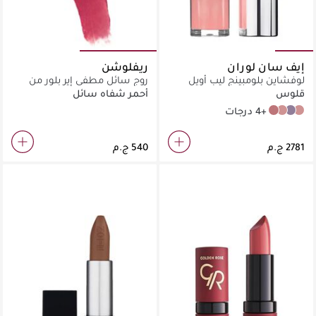
إيف سان لوران
ريفلوشن
لوفشاين بلومبينج ليب أويل
روج سائل مطفي إير بلور من
جلووس
ريفوليوشن سولتري
قلوس
أحمر شفاه سائل
+4 درجات
44 Nude Lavallière
6 Espresso Stardust
1 Thunder Stealer
2 Lucky Moonstone