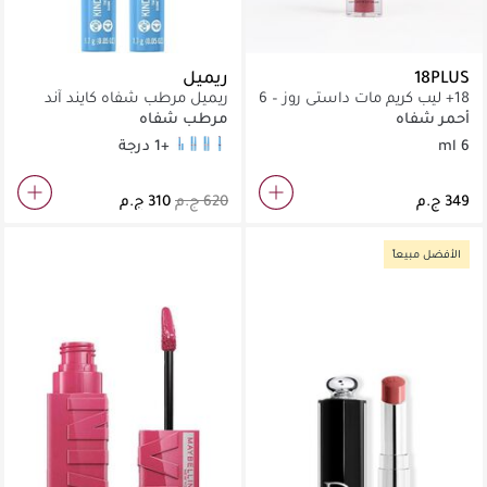
18PLUS
ريميل
18+ ليب كريم مات داستي روز – 6
ريميل مرطب شفاه كايند آند
مل
فري
أحمر شفاه
مرطب شفاه
6 ml
+1 درجة
Apricot Beauty 002
Turbo Red 005
Hibiscus Blaze 004
Berry Twist 006
الأفضل مبيعاً