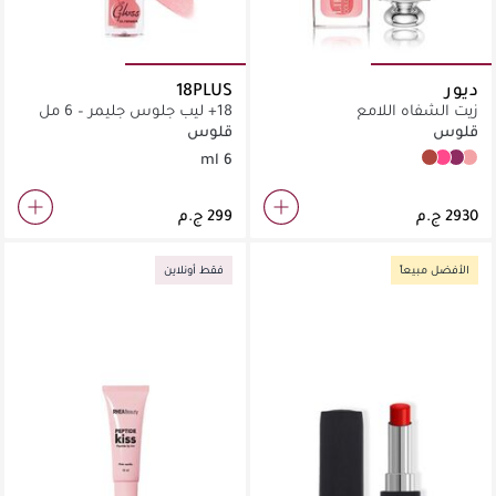
ديور
18PLUS
زيت الشفاه اللامع
18+ ليب جلوس جليمر – 6 مل
قلوس
قلوس
6 ml
012 Rose Wood
007_raspberry
006 Berry
001 Pink
الأفضل مبيعاً
فقط أونلاين