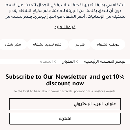
الشفاه هي بوابة التعبير، نقطة أساسية في الجمال تتحدث عن نفسها
دون أن تنطق بكلمة. من الجريئة للهادئة، عالم مكياج الشفاه يقدم
تشكيلة من الإمكانيات. أحمر الشفاه هو اختيارٌ جوهريّ، يقدم لمسة من
اللون والشخصية في كل تمريرة منه. أحمر الشفاه السائل يقدم لوناً
قراءة المزيد
مركزاً ولمسة نهائية تدوم طويلاً. عندما يكون الترطيب مهماً، يقدم مرهم
الشفاه العناية والتغذية مع لمسة من اللون. إذا كنتِ تسعين للتألق
فإن ملمع الشفاه يضفي تأثيراً لامعاً بينما يعزز مكبر الشفاه من
مرطب الشفاه
قلوس
أقلام تحديد الشفاه
مكبر شفاه
حجمهما. ملوّن الشفاه هو همسة هادئة من اللون تدوم لمدة أطول،
ومحدد الشفاه يضمن إبراز الشفتين بدقة. ستصبح شفتيكِ لوحة من
الإبداع تمكنك من اللعب بالألوان والتركيبات والإطلالات. سواء كنت
فيسز الصفحة الرئيسية
المكياج
الشفاه
تتركين علامة أم تحبين الرقي الطبيعي، مكياج الشفاه يمكنكِ من رسم
أحاسيسك وشخصيتك في كل تمريرة.
Subscribe to Our Newsletter and get 10%
discount now
Be the first to hear about newest arrivals, promotions & in-store events
اشترك