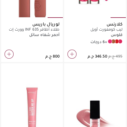
كلارنس
لوريال باريس
ليب كومفورت أويل
طلاء أظافر INF 635 وورث إت
متوسط
قلوس
أحمر شفاه سائل
+6 درجات
02 Raspberry
09 Chocolate
08 Strawberry
04 Pitaya