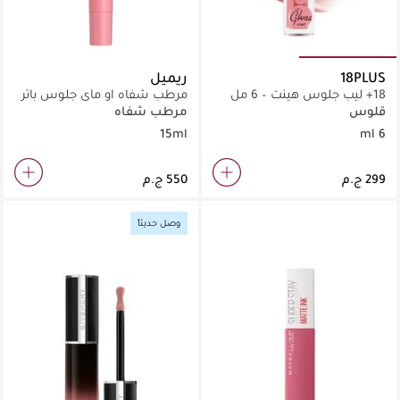
18PLUS
ريميل
18+ ليب جلوس هينت – 6 مل
مرطب شفاه او ماي جلوس باتر
مي اب 003 بابل جام 15 مل
قلوس
مرطب شفاه
15ml
6 ml
وصل حديثاً