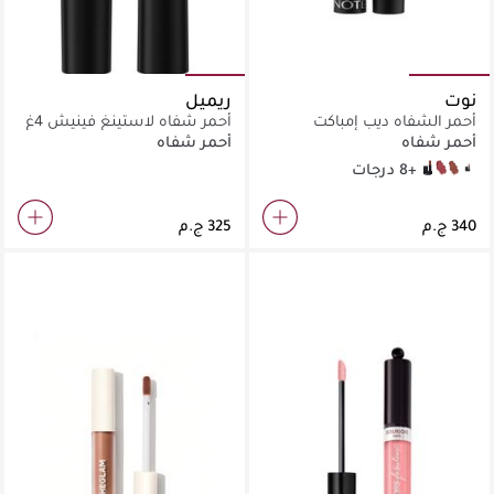
نوت
ريميل
أحمر الشفاه ديب إمباكت
أحمر شفاه لاستينغ فينيش 4غ
– بلاش بينك
أحمر شفاه
أحمر شفاه
+8 درجات
06
04
03
02