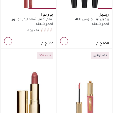
ريميل
بورجوا
ريميل ليب جلوس 400
قلم أحمر شفاه ليفر كونتور
إيديشن
أحمر شفاه
أحمر شفاه
+1 درجة
nuts about you
Coton candy
funky brown
nude wave
فقط أونلاين
30% خصم