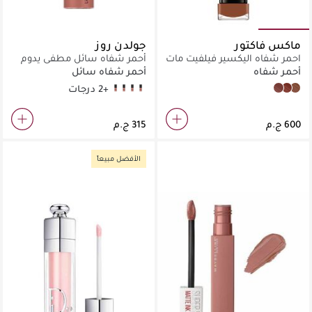
ماكس فاكتور
جولدن روز
احمر شفاه اليكسير فيلفيت مات
أحمر شفاه سائل مطفي يدوم
طويلاً ميني
أحمر شفاه
أحمر شفاه سائل
+2 درجات
16
22
20
19
Dusk
desert
Caramel
الأفضل مبيعاً