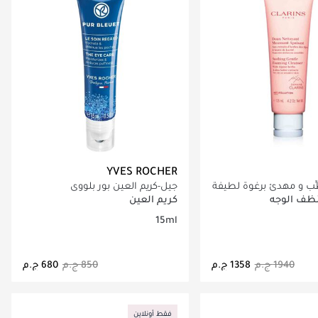
YVES ROCHER
ِب و مهدئ برغوة لطيفة
جيل-كريم العين بور بلووي
ظف الوجه
كريم العين
15ml
اري تحميل التفاصيل
جاري تحميل التفاصيل
فقط أونلاين