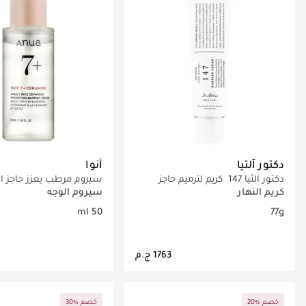
دكتور آلتيا
أنوا
دكتور الثيا 147 كريم لترميم حاجز
سيروم مرطب يعزز حاجز ا
البشرة
مثالي للبشرة الجافة وا
كريم النهار
سيروم الوجه
يمنع فقدان الرطوبة
50 ml
77g
جاري تحميل التفاصيل
جاري تحميل التف
20% خصم
30% خصم