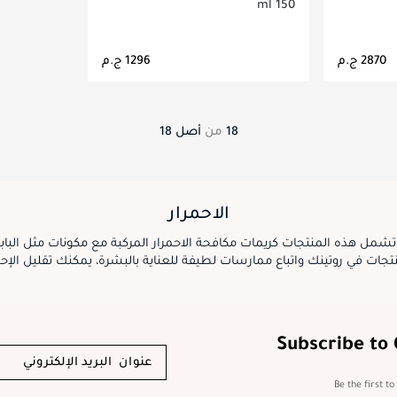
150 ml
اصيل
جاري تحميل التفاصيل
18
من
أصل
18
الاحمرار
. تشمل هذه المنتجات كريمات مكافحة الاحمرار المركبة مع مكونات مثل البا
جات في روتينك واتباع ممارسات لطيفة للعناية بالبشرة، يمكنك تقليل الإح
Subscribe to
Be the first t