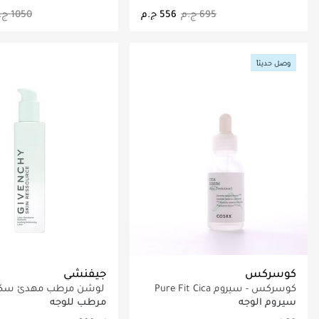
جاري تحميل التفاصيل
جاري تحميل التف
وصل حديثاً
كوسركس
جيفنشي
كوسركس - سيروم Pure Fit Cica
لوشن مرطب مهدئ سك
(30 مل)
ريسورس 200مل
سيروم الوجه
مرطب للوجه