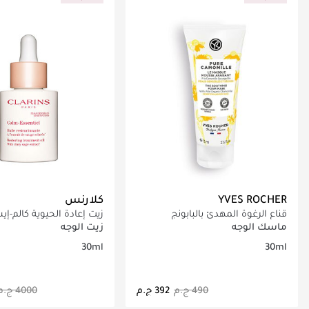
YVES ROCHER
كلارنس
قناع الرغوة المهدئ بالبابونج
زيت إعادة الحيوية كالم-
العضوي
ماسك الوجه
زيت الوجه
30ml
30ml