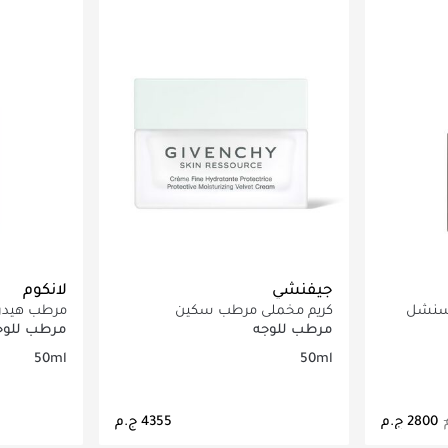
جيفنشي
لانكوم
إيسنشل
كريم مخملي مرطب سكين
مرطب هيدرا
ريسورس 50مل
السائل
مرطب للوجه
مرطب للوج
50ml
50ml