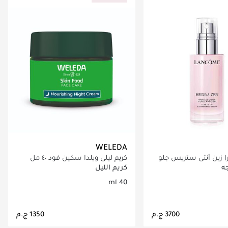
WELEDA
 زين أنتي ستريس جلو
كريم ليلي ويلدا سكين فود ٤٠ مل
ه
كريم الليل
40 ml