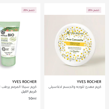
جاري تحميل التفاصيل
جاري تحميل التف
20% خصم
20% خصم
YVES ROCHER
YVES ROCHER
كريم مهدئ للوجه والجسم لاغاسيلي
كريم سيكا المرمم يرطب ا
بيور كاموميل 125 مل
كريم الليل
50ml