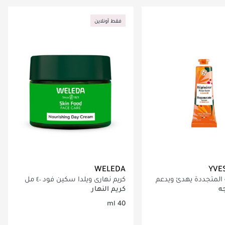
اري تحميل التفاصيل
جاري تحميل التفاصيل
فقط أونلاين
WELEDA
YVE
ة المتجددة يهدئ ويدعم
كريم نهاري ويلدا سكين فود ٤٠ مل
هيجة أثناء التجدد
ه
كريم النهار
40 ml