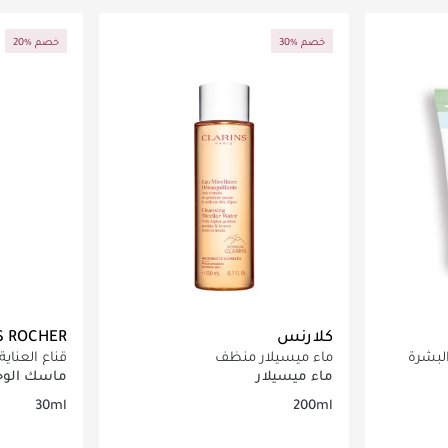
اصيل
جاري تحميل التفاصيل
ج
30% خصم
20% خصم
كلارنس
S ROCHER
لبشرة
ماء ميسيلار منظف
قناع العناي
البشرة المت
ماء ميسيلار
ماسك الوج
30ml
200ml