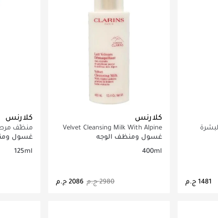
كلارنس
كلارنس
لبشرة
Velvet Cleansing Milk With Alpine
منظّف مرطّ
لحساسة
Golden Gentian & Lemon Balm
125مل
غسول ومنظف الوجه
غسول ومن
Extracts 400 ml
125ml
400ml
اصيل
جاري تحميل التفاصيل
ج