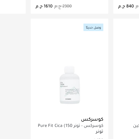
اصيل
جاري تحميل التفاصيل
ج
وصل حديثاً
كوسركس
ين
كوسركس - تونر Pure Fit Cica (150
مل)
تونر