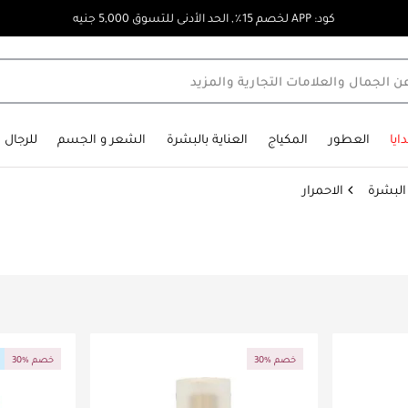
كود: APP لخصم 15٪, الحد الأدنى للتسوق 5,000 جنيه
ايا
العطور
المكياج
العناية بالبشرة
الشعر و الجسم
للرجال
لبشرة
الاحمرار
30% خصم
30% خصم