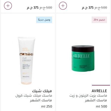
25% خصم
وصل حديثاً
AVRELLE
ميلك شيك
ماسك بزيت الزيتون و زيت
ماسك ميلك شيك كرول
الجرجير
باشن250مل
ماسك الشعر
ماسك الشعر
250 ml
500 ml