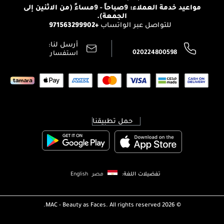
الإرجاع
مواعيد خدمة العملاء: 9صباحاً - 9مساءً (من الاثنين إلى
الوظائف
الجمعة).
تتبع طلبك
+971563299902
للتواصل عبر الواتساب
الشروط و الأحكام
محدد المتاجر
سياسة الخصوصية
أرسل لنا:
اتصل بنا:
020224800598
استفسار
حمل تطبيقنا
تفضيلات اللغة:
مصر
English
MAC - Beauty as Faces. All rights reserved.
2026 ©