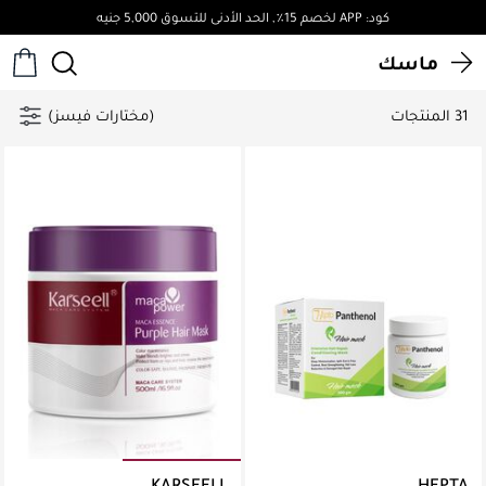
كود: APP لخصم 15٪, الحد الأدنى للتسوق 5,000 جنيه
ماسك
31 المنتجات
(مختارات فيسز)
KARSEELL
HEPTA