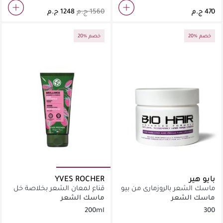
20% خصم
20% خصم
بايو هير
YVES ROCHER
ماسك الشعر بالروزماري من بيو
قناع لمعان الشعر بخلاصة خل
هير
التوت 200مل
ماسك الشعر
ماسك الشعر
200ml
300