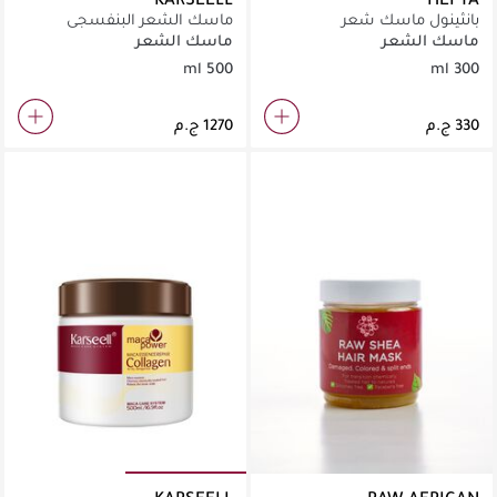
بانثينول ماسك شعر
ماسك الشعر البنفسجي
كارسييل ماكا باور – 500 مل
ماسك الشعر
ماسك الشعر
(عبوة برطمان)
500 ml
300 ml