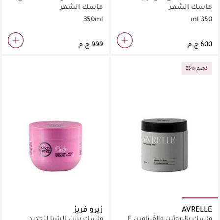
جم
ماسك الشعر
ماسك الشعر
350ml
350 ml
25% خصم
AVRELLE
زيرو فريز
ماسك بالبيوتين والڤيتامين E
ماسك بزيت الشيا لتحديد