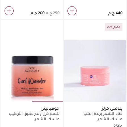
20% خصم
بلامبي كرلز
جوفياليتي
قناع الشعر بزبدة الشيا
بلسم كرل وندر عميق الترطيب
للشعر الكيرلي
ماسك الشعر
ماسك الشعر
250g