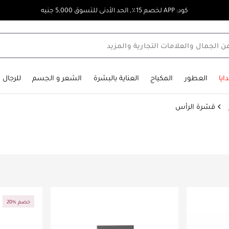
كود: APP لخصم 15٪, الحد الأدنى للتسوق 5,000 جنيه
ايا
العطور
المكياج
العناية بالبشرة
الشعر و الجسم
للرجال
قشرة الرأس
20% خصم