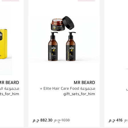
MR BEARD
MR BEARD
مجموعة Elite Hair Care Food +
مجموعة العن
شامبو الشعر + بلسم الشعر
وبلسم لبيرد
ets_for_him
gift_sets_for_him