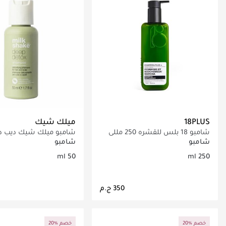
18PLUS
ميلك شيك
شامبو 18 بلس للقشره 250 مللي
شامبو ميلك شيك ديب 
50 مل
شامبو
شامبو
50 ml
250 ml
جاري تحميل التفاصيل
جاري تحميل التف
20% خصم
20% خصم