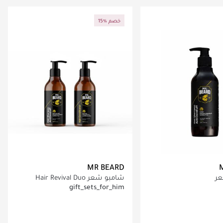
اري تحميل التفاصيل
جاري تحميل التفاصيل
15% خصم
MR BEARD
عر
شامبو شعر Hair Revival Duo
Bundle + بلسم الشعر
gift_sets_for_him