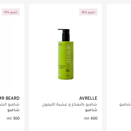
اصيل
جاري تحميل التفاصيل
ج
25% خصم
15% خصم
MR BEARD
AVRELLE
ركوس بوندبيلدر رقم 4 شامبو
شامبو بالنعناع و عشبة الليمون
شامبو الش
شامبو
شامبو
300 ml
400 ml