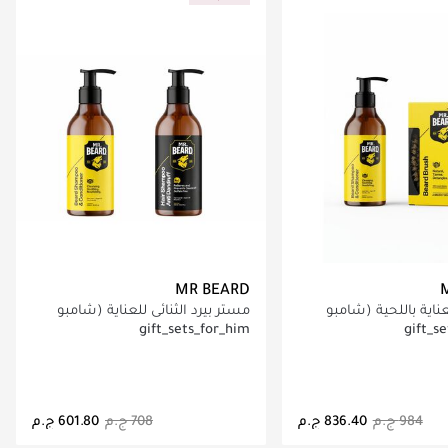
MR BEARD
اية باللحية (شامبو
مستر بيرد الثنائي للعناية (شامبو
 + فرشاة)
اللحية + شامبو الشعر)
gift_sets_for_him
gift_s