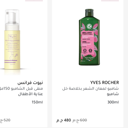
YVES ROCHER
نيوت فرانس
شامبو لمعان الشعر بخلاصة خل
منقى قبل الشامبو 150مل
التوت 300مل - خالي من السولفات
شامبو
عناية الأطفال
150ml
300ml