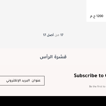
اصيل
17
من
أصل
17
قشرة الرأس
Subscribe to
Be the first t