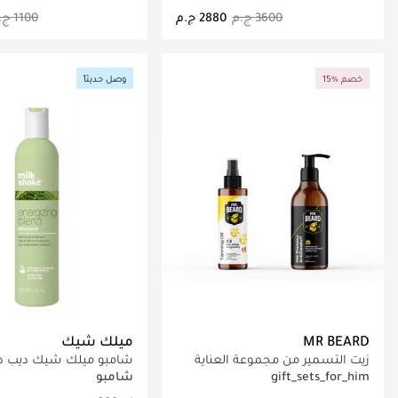
جاري تحميل التفاصيل
جاري تحميل التف
15% خصم
وصل حديثاً
MR BEARD
ميلك شيك
زيت التسمير من مجموعة العناية
شامبو ميلك شيك ديب 
الصيفية + شامبو الشعر
300 مل
gift_sets_for_him
شامبو