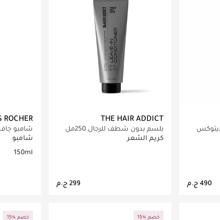
S ROCHER
THE HAIR ADDICT
ديتوكس
بلسم بدون شطف للرجال 250مل
شامبو جاف
الدهني 150مل
كريم الشعر
شامبو
150ml
اصيل
جاري تحميل التفاصيل
ج
15% خصم
15% خصم