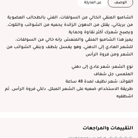
الوصف
عن الماركة
الشامبو المنقي الخالي من السولفات، الغني بالطحالب العضوية
من بريتاني، يقلل من الدهون الزائدة يحميه من الشوائب والتلوث.
ويصبح شعرك أكثر نقاوة وحماية
يميز هذا الشامبو المنقي والمنعش بإنه خالي من السولفات،
للشعر العادي إلى الدهني، وهو يغسل بلطف وينقي الشوائب من
الشعر ومن فروة الرأس
نوع الشعر: شعر عادي إلى دهني
الملمس: جل شفاف
الفوائد: شعر نظيف لمدة 48 ساعة
طريقة الاستخدام: ضعيه على الشعر المبلل. دلكي فروة الرأس. ثم
اشطفيه
التقييمات والمراجعات
كن أول من يراجع هذا المنتج