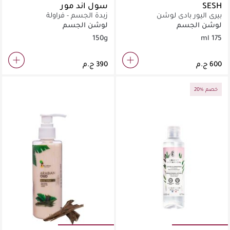
SESH
سول اند مور
بيرى اليور بادى لوشن
زبدة الجسم - فراولة
لوشن الجسم
لوشن الجسم
150g
175 ml
20% خصم