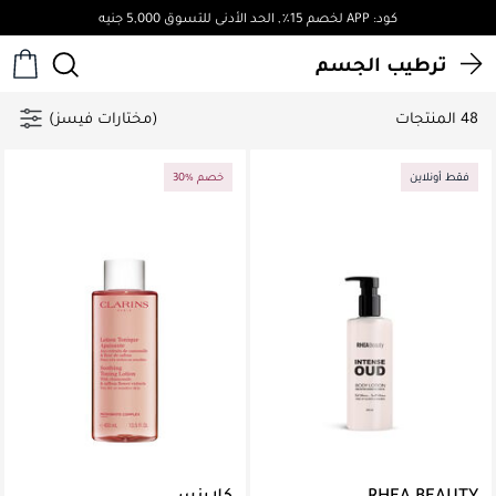
توصيل مجاني لجميع الطلبات فوق 4,000ج.م
ترطيب الجسم
48 المنتجات
(مختارات فيسز)
فقط أونلاين
30% خصم
RHEA BEAUTY
كلارنس