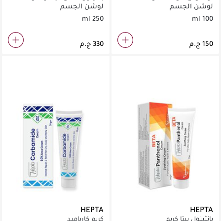
للجسم 250ml
لوشن الجسم
لوشن الجسم
250 ml
100 ml
HEPTA
HEPTA
بانثينول بيتا كريم
كريم كارباميد