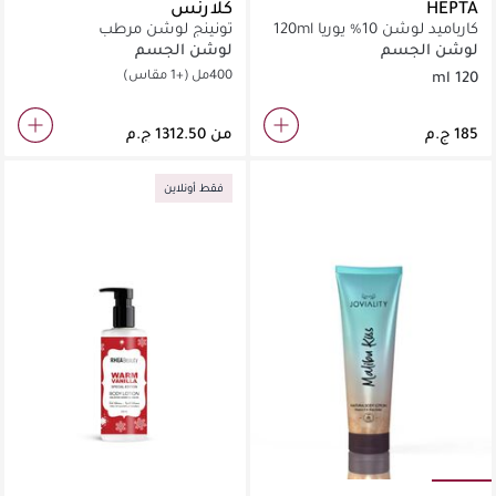
HEPTA
كلارنس
كارباميد لوشن 10% يوريا 120ml
تونينج لوشن مرطب
لوشن الجسم
لوشن الجسم
400مل
(+1 مقاس)
120 ml
من
فقط أونلاين