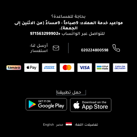
للإستحمام والجسم
شارك مع أصدقائك
View all brands
منصّة شبكة الشركاء
العناية بالشعر
التوصيل
بحاجة للمساعدة؟
انضموا لفيسز
الإرجاع
مواعيد خدمة العملاء: 9صباحاً - 9مساءً (من الاثنين إلى
الوظائف
الجمعة).
تتبع طلبك
+971563299902
للتواصل عبر الواتساب
الشروط و الأحكام
محدد المتاجر
سياسة الخصوصية
أرسل لنا:
اتصل بنا:
020224800598
استفسار
حمل تطبيقنا
تفضيلات اللغة:
مصر
English