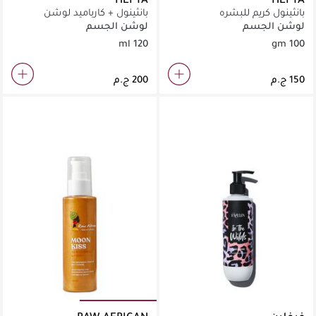
بانثينول كريم للبشره
بانثينول + كارباميد لوشن
للجسم 120ml
لوشن الجسم
لوشن الجسم
120 ml
100 gm