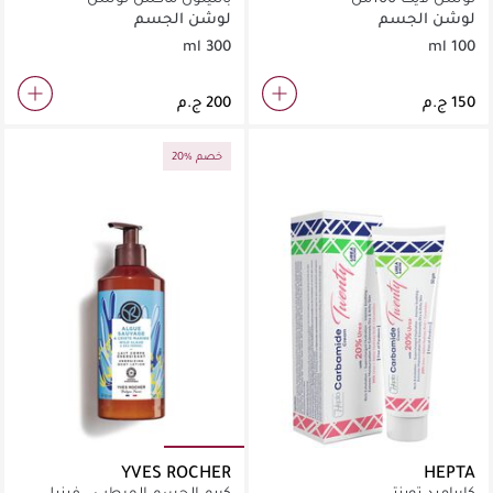
لوشن الجسم
لوشن الجسم
300 ml
100 ml
20% خصم
YVES ROCHER
HEPTA
كارباميد توينتي
كريم الجسم المرطب - فينيل