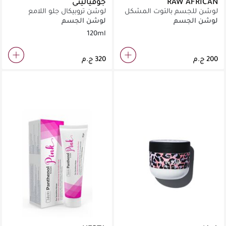
RAW AFRICAN
جوفياليتي
لوشن للجسم بالتوت المشكل
لوشن تروبيكال جلو اللامع
200 مل
بعامل حماية من الشمس 15 -
لوشن الجسم
لوشن الجسم
برونزي
120ml