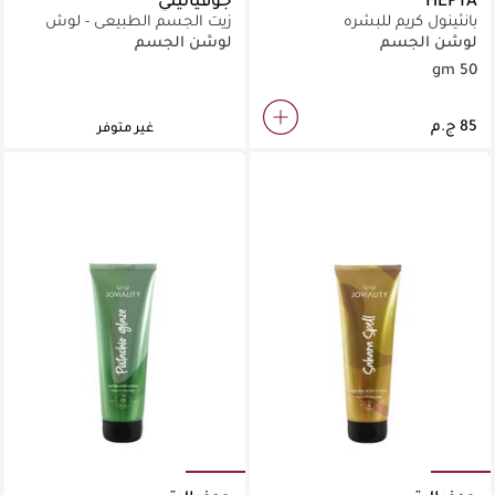
بانثينول كريم للبشره
زيت الجسم الطبيعي - لوش
سيداكشن ٢٤٠ مل
لوشن الجسم
لوشن الجسم
50 gm
غير متوفر