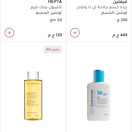
فيفلين
HEPTA
زبدة جسم برائحة إن ذا وايلدز
بانثينول بينك كريم
لوشن الجسم
لوشن الجسم
50 gm
200 g
30% خصم