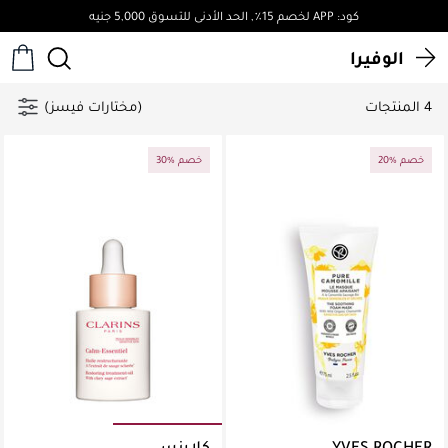
كود: APP لخصم 15٪, الحد الأدنى للتسوق 5,000 جنيه
الوفيرا
4 المنتجات
(مختارات فيسز)
20% خصم
30% خصم
YVES ROCHER
كلارنس