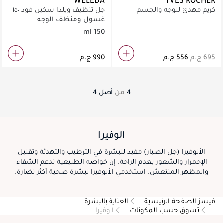
WELEDA
YVES ROCHER
كريم مهدئ للوجه والجسم
جل تنظيف ويلدا سكين فود ١٥٠
لاغاسيلي بيور كاموميل 125 مل
مل
غسول ومنظف الوجه
150 ml
4
من
أصل
4
الوفيرا
الألوفيرا (جل الصبار) مفيد للبشرة في الترطيب والتهدئة وتقليل
الإحمرار والشعور بعدم الراحة. إن خواصه الطبيعية تدعم الشفاء
والمظهر المنتعش. استخدمي الألوفيرا لبشرة صحية أكثر نضارة.
فيسز الصفحة الرئيسية
العناية بالبشرة
تسوق حسب المكونات
الوفيرا