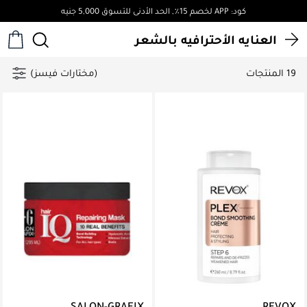
كود: APP لخصم 15٪, الحد الأدنى للتسوق 5,000 جنيه
العنايه الأحترافيه بالشعر
19 المنتجات
(مختارات فيسز)
SALON-GRAFIX
REVOX