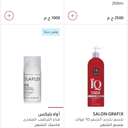
250ml
وصل حديثاً
SALON-GRAFIX
أولابليكس
بلسم تجديد الشعر 10 فوائد
قناع الترطيب المغذي
473مل
للشعر100مل
بلسم الشعر
ماسك الشعر