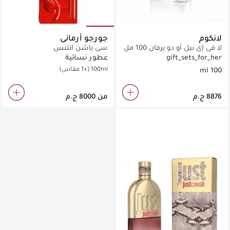
لانكوم
جورجو أرماني
لا في إي بيل أو دو برفان 100 مل
سي باشن انتنس
+ 15 مل
gift_sets_for_her
عطور نسائية
100ml
(+1 مقاس)
100 ml
من