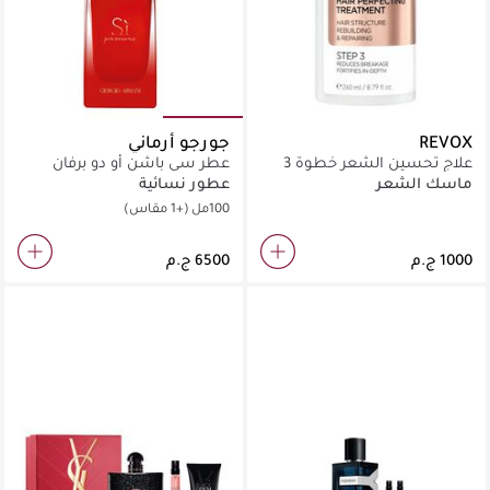
REVOX
جورجو أرماني
علاج تحسين الشعر خطوة 3
عطر سي باشن أو دو برفان
260مل
إنتنس
ماسك الشعر
عطور نسائية
100مل
(+1 مقاس)