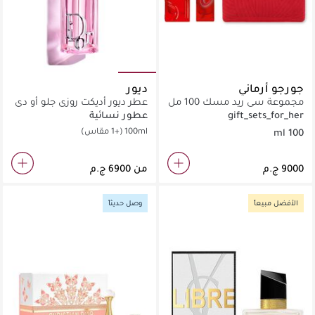
جورجو أرماني
ديور
مجموعة سي ريد مسك 100 مل
عطر ديور أديكت روزي جلو أو دي
بارفان
gift_sets_for_her
عطور نسائية
100ml
(+1 مقاس)
100 ml
من
الأفضل مبيعاً
وصل حديثاً