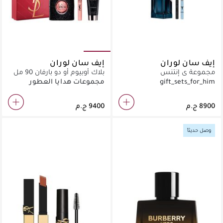
إيف سان لوران
إيف سان لوران
مجموعة ي إنتنس
بلاك أوبيوم أو دو بارفان 90 مل
الاستكشافية
+ 10 مل + لوشن للجسم 50 مل
gift_sets_for_him
مجموعات هدايا العطور
S26
للنساء
وصل حديثاً