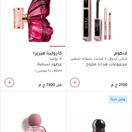
لانكوم
كارولينا هيريرا
لاش أيدول + محدد شفاه صغير
لا بومبا
مجموعات هدايا مكياج
عطور نسائية
80ml
(+1 مقاس)
من
وصل حديثاً