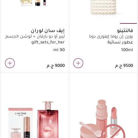
فالنتينو
إيف سان لوران
بورن إن روما إيفوري دونا
ليبر أو دو بارفان + لوشن الجسم
ليبر + عطر LVP ميوز ‎7.5‎ مل
عطور نسائية
gift_sets_for_her
90 ml
100ml