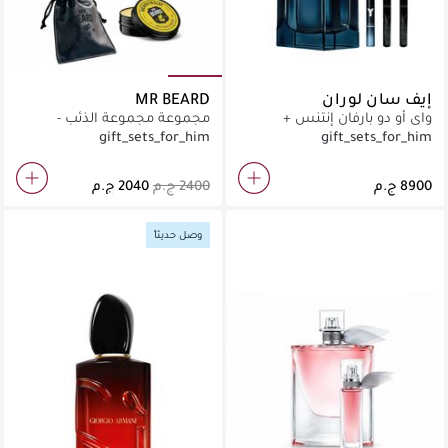
إيف سان لوران
MR BEARD
واي أو دو بارفان إنتنس +
مجموعة مجموعة الذئب -
مجموعة اكتشاف ‎30‎ مل
Aroma
gift_sets_for_him
gift_sets_for_him
وصل حديثاً