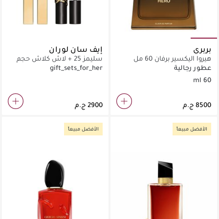
بربري
إيف سان لوران
هيروا اليكسير برفان 60 مل
سليمز 25 + لاش كلاش حجم
سفر
عطور رجالية
gift_sets_for_her
60 ml
الأفضل مبيعاً
الأفضل مبيعاً