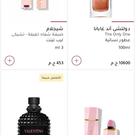
دولتشي أند غابانا
شيجلام
The Only One
صبغة شفاه خفيفة - تشيكي
عطور نسائية
ليب تينت
3 ml
100ml
الأفضل مبيعاً