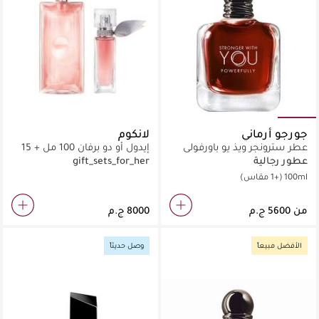
جورجو أرماني
لانكوم
عطر سترونجر ويذ يو باورفولي
إيدول أو دو برفان 100 مل + 15
مل
عطور رجالية
gift_sets_for_her
100ml
(+1 مقاس)
من
الأفضل مبيعاً
وصل حديثاً