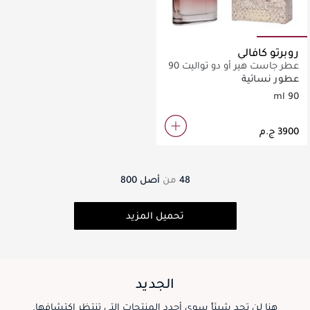
روبرتو كافالي
عطر جاست هير أو دو تواليت 90
مل
عطور نسائية
90 ml
48
من
أصل
800
تحميل المزيد
الجديد
هنا لن تجد شيئاً سوى أجدد المنتجات التي تنتظر اكتشافها.