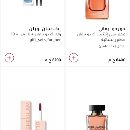
جورجو أرماني
إيف سان لوران
عطر سي إنتنس أو دو برفان
واي أو دو برفان + 10 مل + 10
مل
عطور نسائية
gift_sets_for_her
50مل
(+1 مقاس)