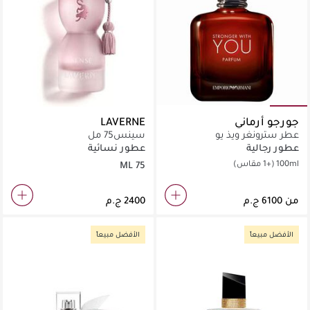
جورجو أرماني
LAVERNE
عطر سترونغر ويذ يو
سينس75 مل
عطور رجالية
عطور نسائية
100ml
(+1 مقاس)
75 ML
من
الأفضل مبيعاً
الأفضل مبيعاً