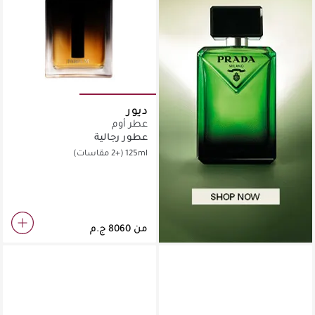
ديور
عطر أوم
عطور رجالية
125ml
(+2 مقاسات)
من