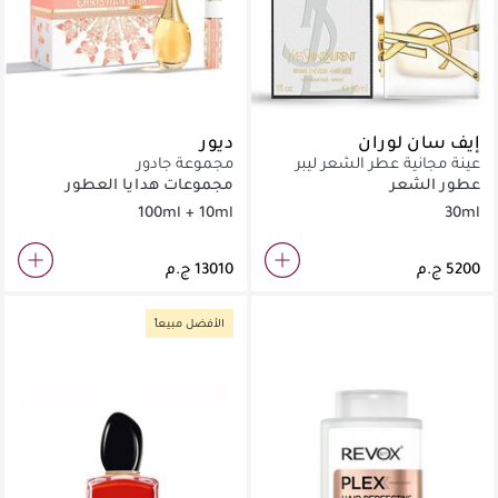
إيف سان لوران
ديور
عينة مجانية عطر الشعر ليبر
مجموعة جادور
سان لوران 30 مل
عطور الشعر
مجموعات هدايا العطور
للنساء
100ml + 10ml
30ml
الأفضل مبيعاً