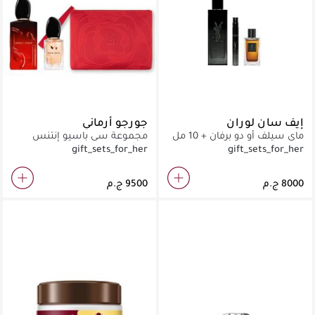
إيف سان لوران
جورجو أرماني
ماي سيلف أو دو برفان + 10 مل
مجموعة سي باسيو إنتنس
+ 7.5 مل
gift_sets_for_her
gift_sets_for_her