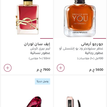
جورجو أرماني
إيف سان لوران
عطر سترونجر وذ يو إنتنسلي أو
ليبر بيري كرش
دو برفان
عطور رجالية
عطور نسائية
100مل
(+2 مقاسات)
50ml
(+1 مقاس)
وصل حديثاً