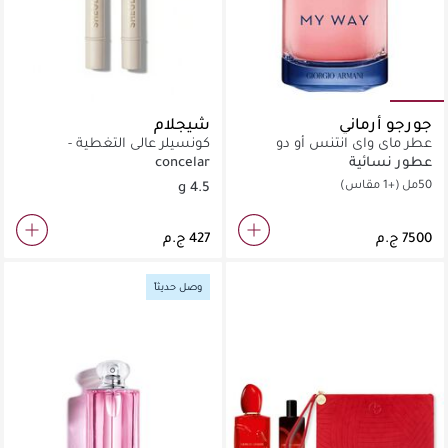
جورجو أرماني
شيجلام
عطر ماي واي انتنس أو دو
كونسيلر عالي التغطية -
بارفان
شانتيللي
عطور نسائية
concelar
50مل
(+1 مقاس)
4.5 g
وصل حديثاً