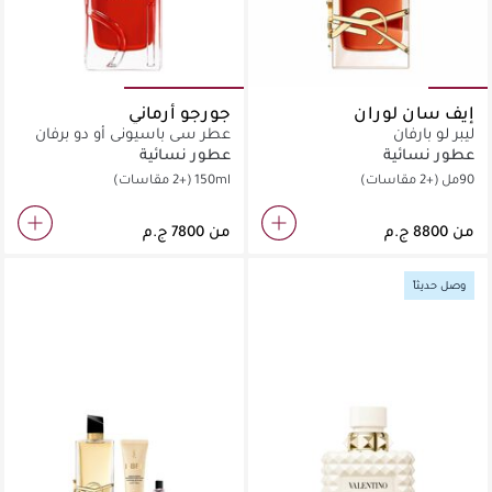
إيف سان لوران
جورجو أرماني
ليبر لو بارفان
عطر سي باسيوني أو دو برفان
عطور نسائية
عطور نسائية
90مل
(+2 مقاسات)
150ml
(+2 مقاسات)
من
من
وصل حديثاً