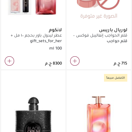
لوريال باريس
لانكوم
قلم الحواجب إنفاليبل فوكس –
عطر ليدول باور بحجم ١٠٠ مل +
دارك بروانيت
مجموعة عينات صغيرة هدية
قلم حواجب
gift_sets_for_her
100 ml
الأفضل مبيعاً