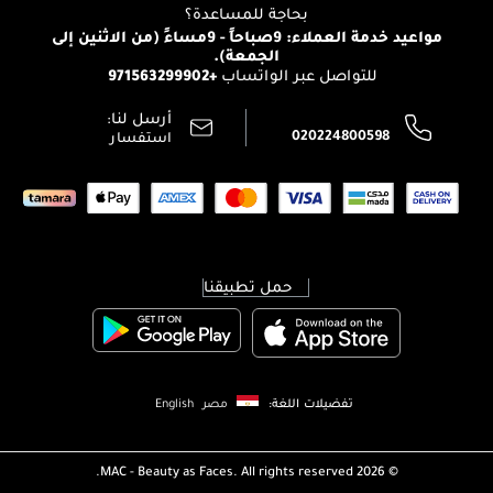
بحاجة للمساعدة؟
انضموا لفيسز
الإرجاع
مواعيد خدمة العملاء: 9صباحاً - 9مساءً (من الاثنين إلى
الوظائف
الجمعة).
تتبع طلبك
+971563299902
للتواصل عبر الواتساب
الشروط و الأحكام
محدد المتاجر
سياسة الخصوصية
أرسل لنا:
اتصل بنا:
020224800598
استفسار
حمل تطبيقنا
تفضيلات اللغة:
مصر
English
MAC - Beauty as Faces. All rights reserved.
2026 ©