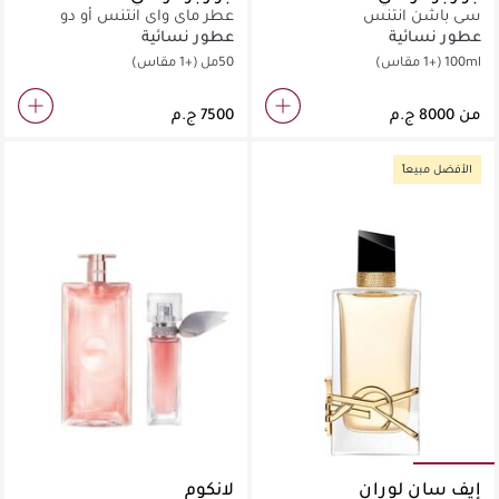
سي باشن انتنس
عطر ماي واي انتنس أو دو
بارفان
عطور نسائية
عطور نسائية
100ml
(+1 مقاس)
50مل
(+1 مقاس)
من
الأفضل مبيعاً
إيف سان لوران
لانكوم