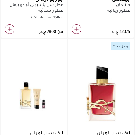
جنتلمان
عطر سي باسيوني أو دو برفان
عطور رجالية
عطور نسائية
150ml
(+2 مقاسات)
من
وصل حديثاً
إيف سان لوران
إيف سان لوران