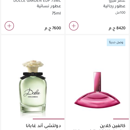
عطر هيرو
DOLCE GARDEN EDP 75ML
عطور رجالية
عطور نسائية
100مل
75ml
وصل حديثاً
كالفين كلاين
دولتشي أند غابانا