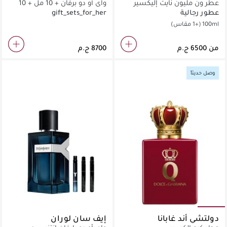
عطر ون مليون نايت إليكسير
واي أو دو برفان + 10 مل + 10
مل
عطور رجالية
gift_sets_for_her
100ml
(+1 مقاس)
من
وصل حديثاً
دولتشي أند غابانا
إيف سان لوران