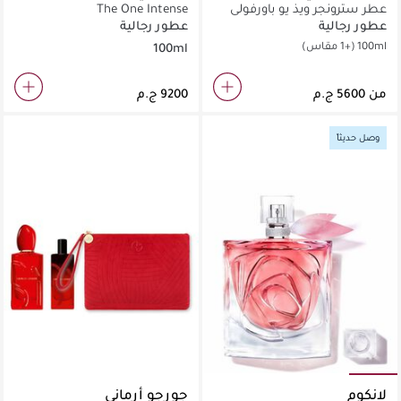
عطر سترونجر ويذ يو باورفولي
The One Intense
عطور رجالية
عطور رجالية
100ml
(+1 مقاس)
100ml
من
وصل حديثاً
لانكوم
جورجو أرماني