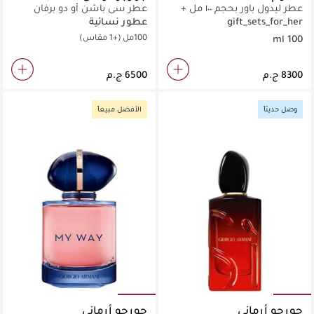
عطر ليدول باور بحجم ١٠٠ مل +
عطر سي باشن أو دو برفان
مجموعة عينات صغيرة هدية
إنتنس
gift_sets_for_her
عطور نسائية
100مل
(+1 مقاس)
100 ml
وصل حديثاً
الأفضل مبيعاً
جورجو أرماني
جورجو أرماني