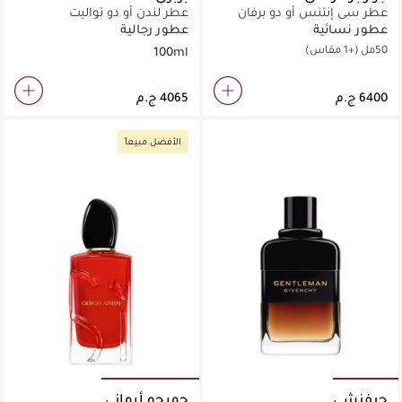
عطر سي إنتنس أو دو برفان
عطر لندن أو دو تواليت
عطور نسائية
عطور رجالية
50مل
(+1 مقاس)
100ml
الأفضل مبيعاً
جيفنشي
جورجو أرماني