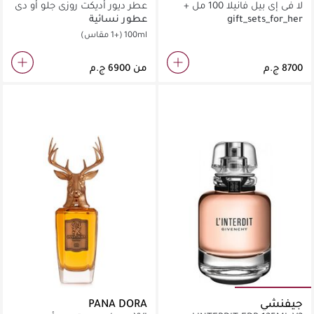
لا في إي بيل فانيلا 100 مل +
عطر ديور أديكت روزي جلو أو دي
مجموعة هدايا
بارفان
gift_sets_for_her
عطور نسائية
100ml
(+1 مقاس)
من
جيفنشي
PANA DORA