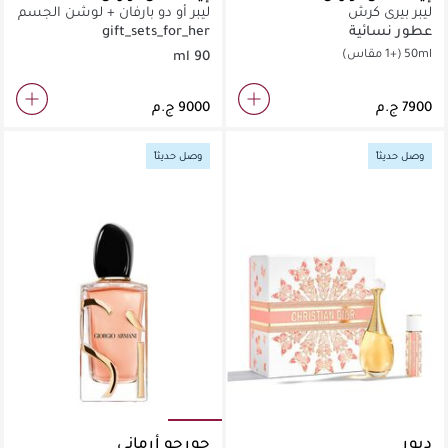
ليبر بيري كرش
ليبر أو دو بارفان + لوشن الجسم
ليبر + عطر LVP ميوز ‎7.5‎ مل
عطور نسائية
gift_sets_for_her
50ml
(+1 مقاس)
90 ml
وصل حديثاً
وصل حديثاً
ديور
جورجو أرماني