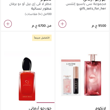
مجموعة سي باسيو إنتنس
عطر لا ڤي إي بيل أو دو برفان
gift_sets_for_her
عطور نسائية
100مل
(+3 مقاسات)
من
الأفضل مبيعاً
لانكوم
جورجو أرماني