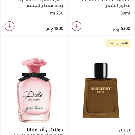
سان لوران 30 مل
بلوسوم 250 مل
عطور الشعر
بخاخ معطر للجسم
250 ml
30ml
الأفضل مبيعاً
بربري
دولتشي أند غابانا