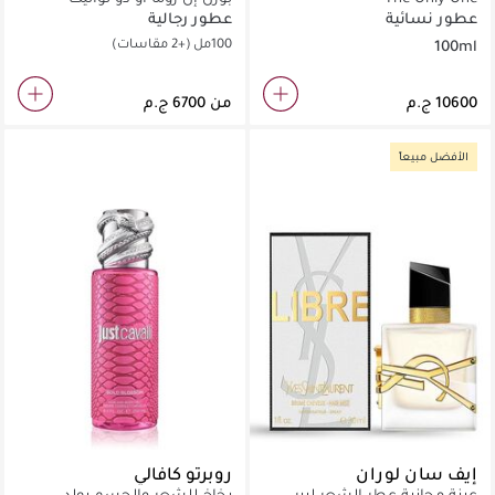
عطور نسائية
عطور رجالية
100مل
(+2 مقاسات)
100ml
من
الأفضل مبيعاً
إيف سان لوران
روبرتو كافالي
عينة مجانية عطر الشعر ليبر
بخاخ للشعر والجسم بولد