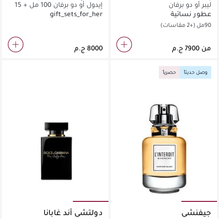
ليبر أو دو برفان
إيدول أو دو برفان 100 مل + 15
مل
عطور نسائية
gift_sets_for_her
90مل
(+2 مقاسات)
من
وصل حديثاً
حصرياً
جيفنشي
دولتشي أند غابانا