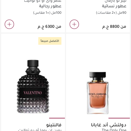
ليبر لو بارفان
عطر واي أو دو تواليت
عطور نسائية
عطور رجالية
90مل
(+2 مقاسات)
100مل
(+1 مقاس)
من
من
الأفضل مبيعاً
دولتشي أند غابانا
فالنتينو
The Only One
بورن إن روما أو دو تواليت