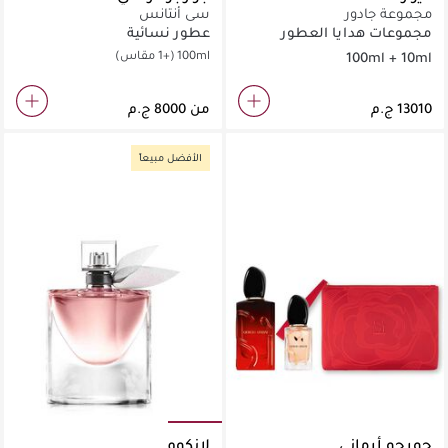
مجموعة جادور
سي أنتانس
مجموعات هدايا العطور
عطور نسائية
للنساء
100ml
(+1 مقاس)
100ml + 10ml
من
الأفضل مبيعاً
جورجو أرماني
لانكوم