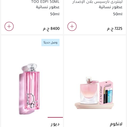
لينتردي نارسيس بلان الإصدار
TOO EDPI 50ML
المحدود
عطور نسائية
عطور نسائية
50ml
50ml
وصل حديثاً
لانكوم
ديور