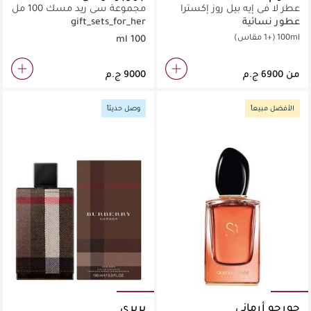
عطر لا في إيه بيل روز إكسترا
مجموعة سي ريد مسك 100 مل
أوردينير
عطور نسائية
gift_sets_for_her
100ml
(+1 مقاس)
100 ml
من
الأفضل مبيعاً
وصل حديثاً
جورجو أرماني
بربري