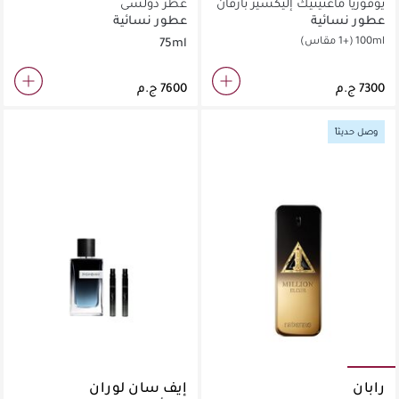
يوفوريا ماغنيتيك إليكسير بارفان
عطر دولسي
إنتنس
عطور نسائية
عطور نسائية
100ml
(+1 مقاس)
75ml
وصل حديثاً
رابان
إيف سان لوران