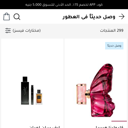
توصيل مجاني لجميع الطلبات فوق 4,000ج.م
وصل حديثاً في العطور
299 المنتجات
(مختارات فيسز)
وصل حديثاً
كارولينا هيريرا
إيف سان لوران