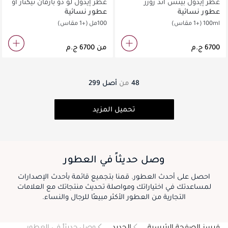
عطر إيدول بيتش آند روزز
عطر إيدول لو دو بارفان نيكتار أو
دو برفان
عطور نسائية
عطور نسائية
100ml
(+1 مقاس)
100مل
(+1 مقاس)
من
48
من
أصل
299
تحميل المزيد
وصل حديثاً في العطور
احصل على أحدث العطور. قمنا بتجميع قائمة بأحدث الإصدارات
لمساعدتك في اختياراتك ومواصلة تحديث منتجاتك مع العلامات
التجارية من العطور الأكثر مبيعًا للرجال والنساء.
فيسز الصفحة الرئيسية
الجديد
وصل حديثاً في العطور