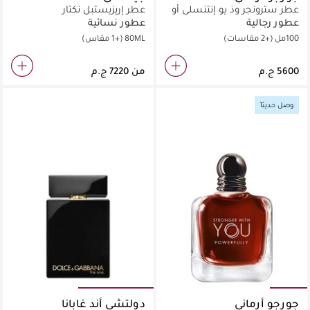
عطر سترونجر وذ يو إنتنسلي أو
عطر إريزيستبل نكتار
دو برفان
عطور رجالية
عطور نسائية
100مل
(+2 مقاسات)
80ML
(+1 مقاس)
من
وصل حديثاً
جورجو أرماني
دولتشي أند غابانا