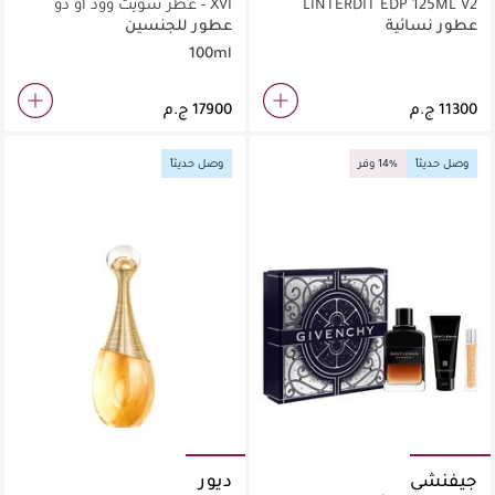
LINTERDIT EDP 125ML V2
XVI - عطر سويت وود أو دو
بارفان 100 مل
عطور نسائية
عطور للجنسين
100ml
وصل حديثاً
14% وفر
وصل حديثاً
جيفنشي
ديور