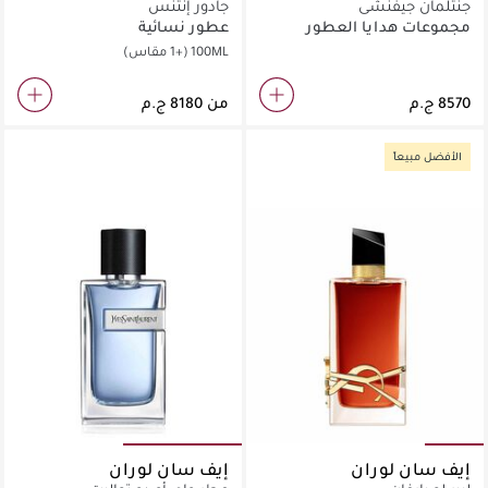
جنتلمان جيفنشي
جادور إنتنس
مجموعات هدايا العطور
عطور نسائية
للرجال
100ML
(+1 مقاس)
من
الأفضل مبيعاً
إيف سان لوران
إيف سان لوران