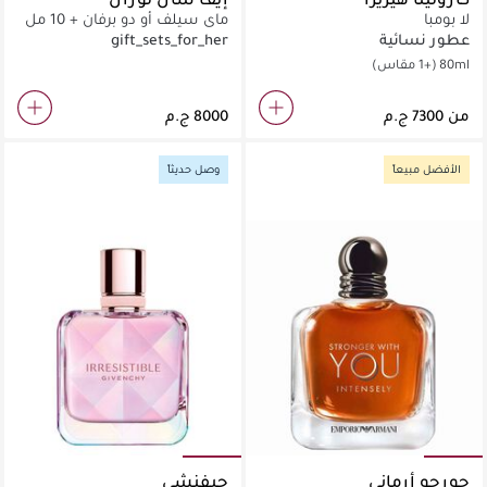
لا بومبا
ماي سيلف أو دو برفان + 10 مل
+ 7.5 مل
عطور نسائية
gift_sets_for_her
80ml
(+1 مقاس)
من
الأفضل مبيعاً
وصل حديثاً
جورجو أرماني
جيفنشي