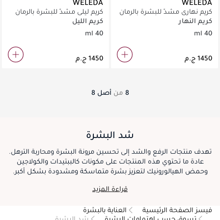
WELEDA
WELEDA
كريم نهاري مشدّ للبشرة بالرمان
كريم ليلي مشدّ للبشرة بالرمان
وببتيدات الماكا من ويلدا ٤٠ مل
وببتيدات الماكا من ويلدا ٤٠ مل
كريم النهار
كريم الليل
40 ml
40 ml
8
من
أصل
8
شد البشرة
تهدف منتجات الرفع والشد إلى تحسين مرونة البشرة ومحاربة الترهل.
عادة ما تحتوي هذه المنتجات على مكونات كالببتيدات والكولاجين
وحمض الهيالورونيك لتعزيز بشرة متماسكة ومشدودة بشكل أكبر.
وعبر استخدام كريمات شد البشرة في روتينك إلى جانب تمارين الوجه
قراءة المزيد
وروتين عناية متوازن بالبشرة، يمكنك الوصول لبشرة مشدودة تبدو أكثر
شباباً.
فيسز الصفحة الرئيسية
العناية بالبشرة
تسوق حسب اهتمامات البشرة
شد البشرة