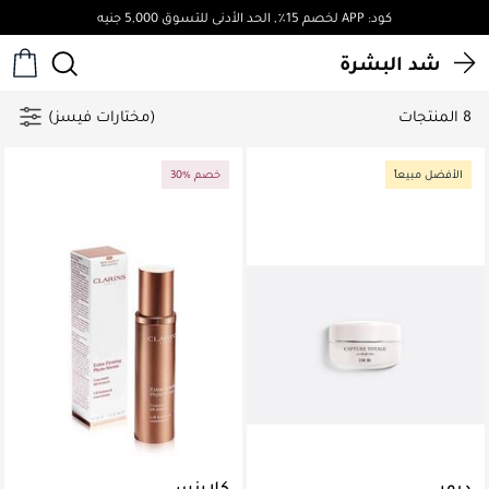
كود: APP لخصم 15٪, الحد الأدنى للتسوق 5,000 جنيه
شد البشرة
8 المنتجات
(مختارات فيسز)
الأفضل مبيعاً
30% خصم
ديور
كلارنس