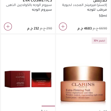
كلارنس
EVA COSMETICS
إكسترا-فيرمينج المجدد لحيوية
سيروم الوجه بالكولاجين الذهبي
البشرة
30 مل
مرطب للوجه
سيروم الوجه
50ml
30% خصم