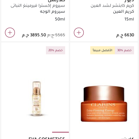
كريم كابتشر لشد العين
سيروم إكسترا فيرمينغ النباتي
وتصحيح التجاعيد
50مل
كريم العين
سيروم الوجه
50ml
15ml
30% خصم
الأفضل مبيعاً
20% خصم