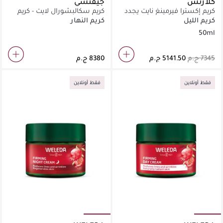
كلارنس
جيفنشي
كريم إكسترا فيرمينغ نايت يجدد
كريم سكالبشورال لايت - كريم
البشرة ويقاوم التجاعيد لكل
منحِم للامتلاء
كريم الليل
كريم النهار
أنواع البشرة
50ml
فقط أونلاين
فقط أونلاين