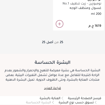
نومبوزين - زيت تنظيف No.1
سهل الاستخدام (200 مل)
غسول ومنظف الوجه
200 ml
25
من
أصل
25
البشرة الحساسة
البشرة الحساسة هي بشرة معرضة للتهيج والإحمرار والشعور بعدم
الراحة كنتيجة للتفاعل مع عدة عوامل تشمل التغيرات البيئية، بعض
منتجات العناية بالبشرة، وحتى الظروف الجوية. تميل البشرة الدهنية
للتفاعل بشكل أقوى مع المحفزات الخارجية ويمكن أن تُظهر أعراضاً
قراءة المزيد
كالحكة والحرقان والشد. تتطلب العناية بالبشرة الحساسة منتجات
لطيفة لا تسبب الحساسية وروتين مخصص لمنع مفاقمة الحساسية.
فيسز الصفحة الرئيسية
العناية بالبشرة
تسوق حسب نوع البشرة
البشرة الحساسة