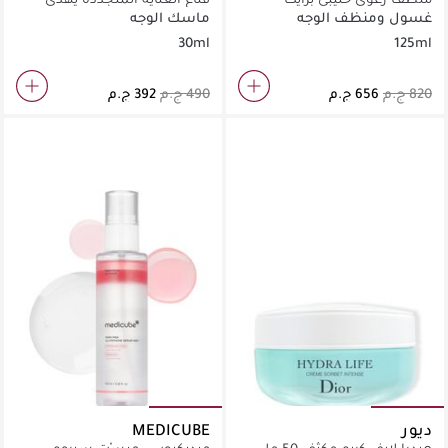
بوتانيكال 125 مل
ويدعم البشرة المتهيجة أثناء
غسول ومنظف الوجه
ماسك الوجه
التجدد
30ml
125ml
ديور
MEDICUBE