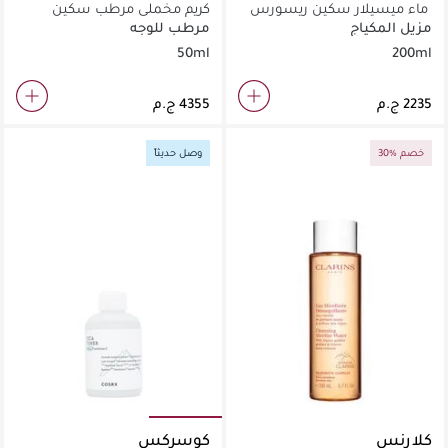
ماء ميسيلار سكين ريسورس
كريم مخملي مرطب سكين
200مل
ريسورس 50مل
مزيل المكياج
مرطب للوجه
50ml
200ml
30% خصم
وصل حديثاً
كلارنس
كوسركس