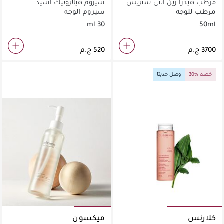
مرطب هيدرا زين أنتي ستريس
سيروم هيالرونيك اسيد
جلو السائل
مرطب للوجه
سيروم الوجه
30 ml
50ml
30% خصم
وصل حديثاً
كلارنس
ميكسون