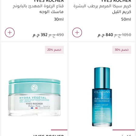
YVES ROCHER
YVES ROCHER
كريم سيكا المرمم يرطب البشرة
قناع الرغوة المهدئ بالبابونج
العضوي
كريم الليل
ماسك الوجه
30ml
50ml
30% خصم
20% خصم