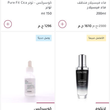
ماء ميسيلار منظف
كوسركس - تونر Pure Fit Cica
(150 مل)
ماء ميسيلار
تونر
150 ml
200ml
الأفضل مبيعاً
وصل حديثاً
لانكوم
كوسركس