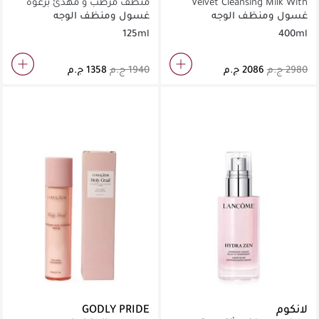
Velvet Cleansing Milk With
منظّف مرطِّب و مهدئ برغوة
Alpine Golden Gentian & Lemon
لطيفة 125مل
غسول ومنظف الوجه
غسول ومنظف الوجه
Balm Extracts 400 ml
125ml
400ml
لانكوم
GODLY PRIDE