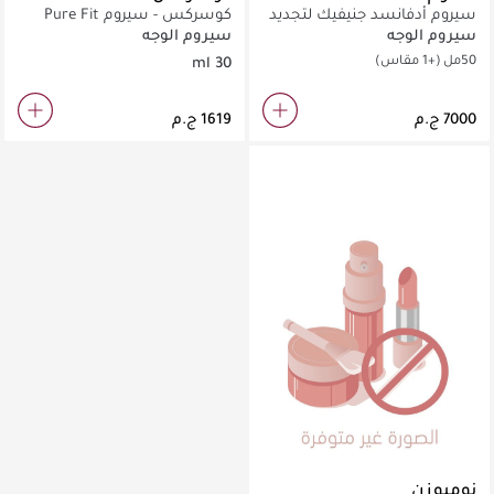
سيروم أدفانسد جنيفيك لتجديد
كوسركس - سيروم Pure Fit
الشباب
Cica (30 مل)
سيروم الوجه
سيروم الوجه
50مل
(+1 مقاس)
30 ml
نومبوزن