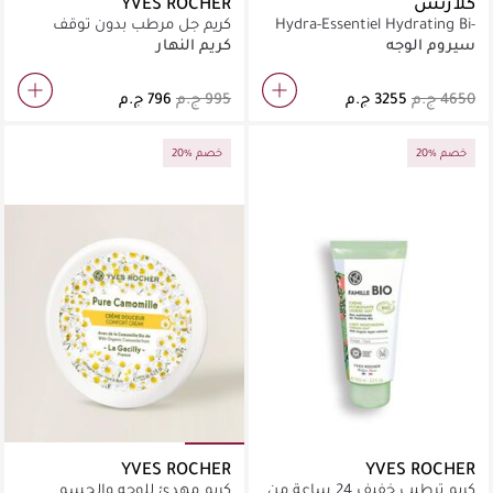
كلارنس
YVES ROCHER
Hydra-Essentiel Hydrating Bi-
كريم جل مرطب بدون توقف
Phase Serum 30ML
لمدة 48 ساعة 50 مل
سيروم الوجه
كريم النهار
20% خصم
20% خصم
YVES ROCHER
YVES ROCHER
كريم ترطيب خفيف 24 ساعة من
كريم مهدئ للوجه والجسم