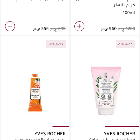
فاميلي بيو في أنبوب
لاغاسيلي بيور كاموميل 125 مل
كريم النهار
100ml
20% خصم
20% خصم
YVES ROCHER
YVES ROCHER
منظف رغوي حليبي برايت
قناع العناية المتجددة يهدئ