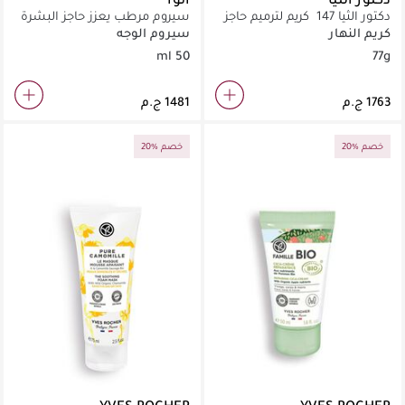
دكتور الثيا 147 كريم لترميم حاجز
سيروم مرطب يعزز حاجز البشرة
البشرة
مثالي للبشرة الجافة والحساسة
كريم النهار
سيروم الوجه
يمنع فقدان الرطوبة
50 ml
77g
20% خصم
20% خصم