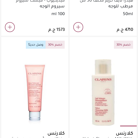
هيدرا لايف كريم مكثف 50 مل
ميديكيوب - ميسْت سيروم
PDRN بالجلوتاثيون الوردي (100
مرطب للوجه
سيروم الوجه
مل)
100 ml
50ml
30% خصم
30% خصم
وصل حديثاً
كلارنس
كلارنس