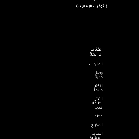
(بتوقيت الإمارات)
الفئات
الرائجة
الماركات
وصل
حديثاً
الأكثر
مبيعاً
اشترِ
بطاقة
هدية
عطور
المكياج
العناية
بالبشرة