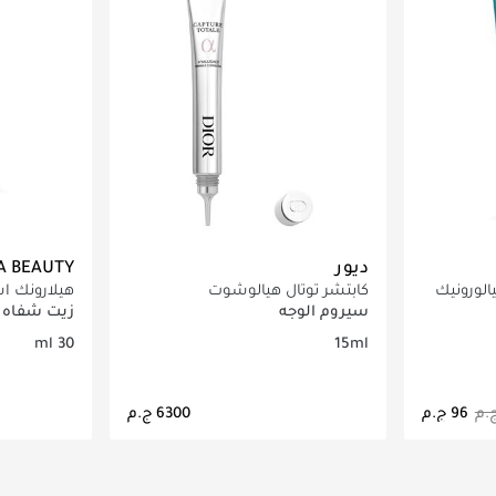
ديور
A BEAUTY
لورونيك
كابتشر توتال هيالوشوت
هيلارونك ا
سيروم الوجه
زيت شفاه
30 ml
15ml
اصيل
جاري تحميل التفاصيل
ج