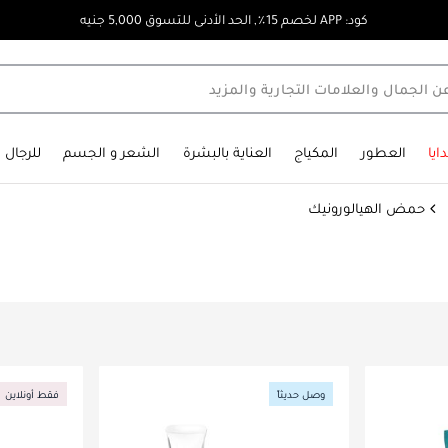
كود: APP لخصم 15٪, الحد الأدنى للتسوق 5,000 جنيه
ايا
العطور
المكياج
العناية بالبشرة
الشعر و الجسم
للرجال
حمض الهيالورونيك
وصل حديثاً
فقط أونلاين