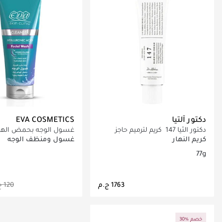
دكتور آلتيا
EVA COSMETICS
دكتور الثيا 147 كريم لترميم حاجز
غسول الوجه بحمض الهيا
البشرة
من إيفا سكين كلينيك 160مل
كريم النهار
غسول ومنظف الوجه
77g
جاري تحميل التفاصيل
جاري تحميل التف
30% خصم