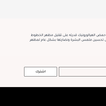
د حمض الهيالورونيك قدرته على تقليل مظهر الخطوط
شرة لإطلالة اصغر سناً.يحتفظ حمض الهايلورونيك اسيد بالرطوبة في البشرة مما يساعد على تحسين ملمس البشرة ونضارتها بشكل عام لمظهر
اشترك