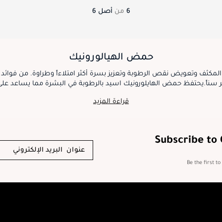
6
من
أصل
6
حمض الهيالورونيك
لمكثف وتعويض نقص الرطوبة وتعزيز بسرة أكثر امتلاءاً وطراوة. من فوائ
الرفيعة والتجاعيد وتحسين مرونة الب
حيوي ومتألق.
قراءة المزيد
Subscribe to
Be the first t