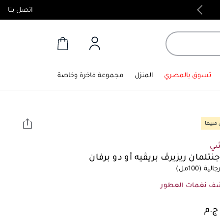
اتصل بنا
منتجات أصلية 100%
تسوق بالمصري
المنزل
مجموعة فاخرة وخاصة
مبيعاً
شي
نتلمان ريزيرڤ بريڤيه أو دو برفان
الية
(100مل)
ف نغمات العطور