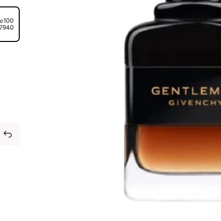
100مل
⁦7940⁩ ج.م