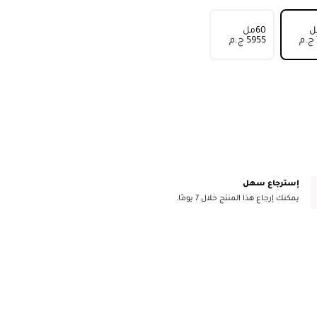
60مل
⁦5955⁩ ج.م
إسترجاع سهل
يمكنك إرجاع هذا المنتج خلال 7 يومًا.