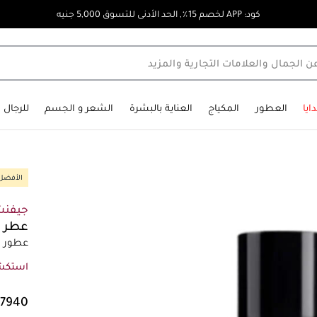
كود: APP لخصم 15٪, الحد الأدنى للتسوق 5,000 جنيه
ايا
العطور
المكياج
العناية بالبشرة
الشعر و الجسم
للرجال
الأفضل 
جيفن
عطر ج
عطور رج
استكش