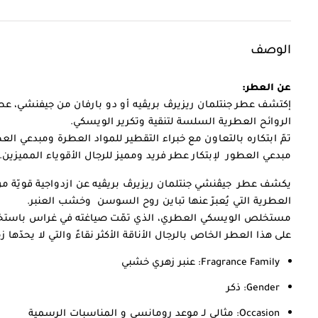
الوصف
عن العطر:
إكتشف عطر جنتلمان ريزيرڤ بريڤيه أو دو بارفان من جيفنشي، عط
الروائح العطرية السلسة لتنقية وتكرير الويسكي.
تمّ ابتكاره بالتعاون مع خبراء التقطير للمواد العطرة ومبدعي ال
مبدعي العطور لإبتكار عطر فريد ومميز للرجال الأقوياء المميزين.
يكشف عطر جيڤنشي جنتلمان ريزيرڤ بريڤيه عن ازدواجية قويّة من 
العطرية التي يُعبرّ عنها تباين روح السوسن وخشب العنبر.
مستخلص الويسكي العطري، الذي تمّت صياغته في غراس باستخدا
على هذا العطر الخاص بالرجال الأناقة الأكثر نقاءً والتي لا يحدّها ز
Fragrance Family:
عنبر زهري خشبي
Gender:
ذكر
Occasion:
مثالي لـ موعد رومانسي و المناسبات الرسمية