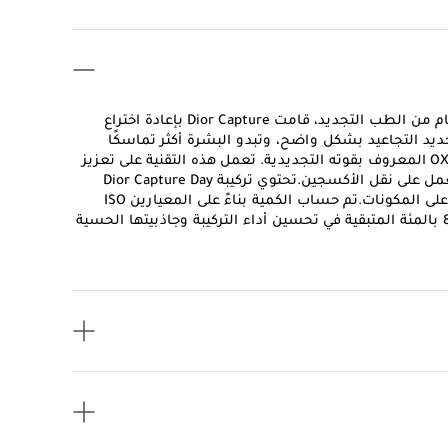
بعد 40 عامًا من الأبحاث الرائدة في علم الخلايا الأممُستمدةً الإلهام من الطب التجديد، قامت Dior Capture بإعادة اختراع
 بتركيبة توفر نتائج في أقل من 7 أيام: يتم تجديد التجاعيد بشكل واضح، وتبدو البشرة أكثر تماسكًا
ويبدو الوجه أصغر سنًا.يحتوي كريم الوجه والرقبة هذا على علاج OX-C المعروف بقوته التجديدية. تعمل هذه التقنية على تعزيز
تجديد البشرة ومضاعفة إنتاج الكولاجين ثلاث أضعاف من خلال العمل على نقل الأكسجين.تحتوي تركيبة Dior Capture Day
Creme على مكونات طبيعية بنسبة 92 بالمئةاختبرت داخل المختبر على المكونات.تم حساب الكمية بناءً على المعيارين ISO
16128-1 و ISO 16128-2. وهذا يتضمن نسبة الماء. تساهم نسبة الـ 8 بالمئة المتبقية في تحسين أداء التركيبة وجاذبيتها الحسية