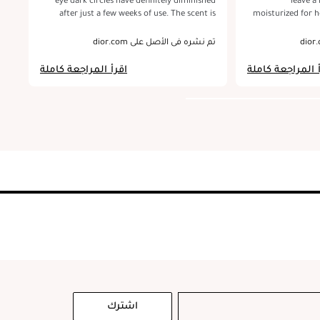
the
after just a few weeks of use. The scent is
moisturized for h
ith
lovely and not overpowering. The jar is well
after a long day
eep
packaged and made of heavy glass glass and
nourished, with
تم نشره في الأصل على dior.com
تم 
asy
also comes with a small spoon to easily scoop
sight. It’s like 
up the creme with.
t
 المراجعة كاملة
اقرأ المراجعة كاملة
اشترك