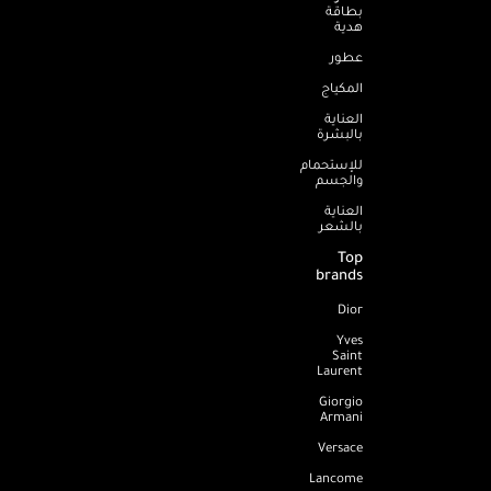
بطاقة
هدية
عطور
المكياج
العناية
بالبشرة
للإستحمام
والجسم
العناية
بالشعر
Top
brands
Dior
Yves
Saint
Laurent
Giorgio
Armani
Versace
Lancome