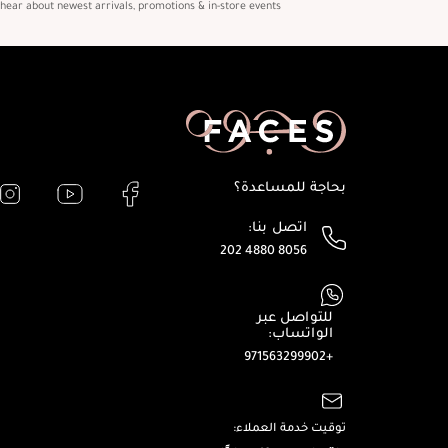
o hear about newest arrivals, promotions & in-store events
بحاجة للمساعدة؟
اتصل بنا:
202 4880 8056
للتواصل عبر
الواتساب:
+971563299902
توقيت خدمة العملاء: