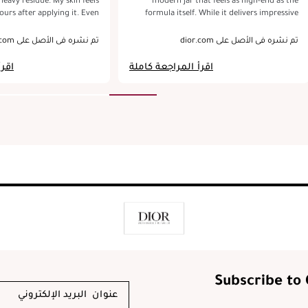
ours after applying it. Even
formula itself. While it delivers impressive
, my face still feels soft and
hydration and a smoothing effect, the floral
 no dryness or tightness in
fragrance is quite strong and may not appeal
تم نشره في الأصل على dior.com
تم نشره في الأصل على dior.com
a treat for my skin, and every
to everyone. Overall, it’s an excellent choice
ime I use it, I feel pampered.
for those looking for a daily moisturizer that
اقرأ المراجعة كاملة
اقرأ
combines deep hydration with visible skin-
plumping benefits.
Subscribe to