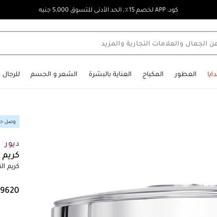
كود: APP لخصم 15٪, الحد الأدنى للتسوق 5,000 جنيه
ايا
العطور
المكياج
العناية بالبشرة
الشعر و الجسم
للرجال
وصل حدي
ديور
كريم 
كريم الن