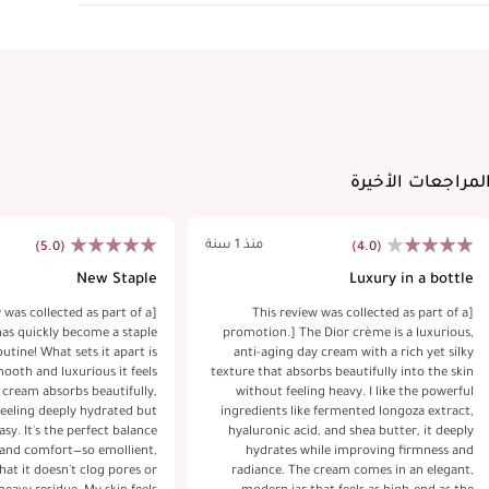
لمراجعات الأخيرة
منذ 1 سنة
(5.0)
(4.0)
New Staple
Luxury in a bottle
w was collected as part of a
[This review was collected as part of a
as quickly become a staple
promotion.] The Dior crème is a luxurious,
utine! What sets it apart is
anti-aging day cream with a rich yet silky
ooth and luxurious it feels
texture that absorbs beautifully into the skin
 cream absorbs beautifully,
without feeling heavy. I like the powerful
feeling deeply hydrated but
ingredients like fermented longoza extract,
asy. It's the perfect balance
hyaluronic acid, and shea butter, it deeply
 and comfort—so emollient,
hydrates while improving firmness and
hat it doesn't clog pores or
radiance. The cream comes in an elegant,
y residue. My skin feels
modern jar that feels as high-end as the