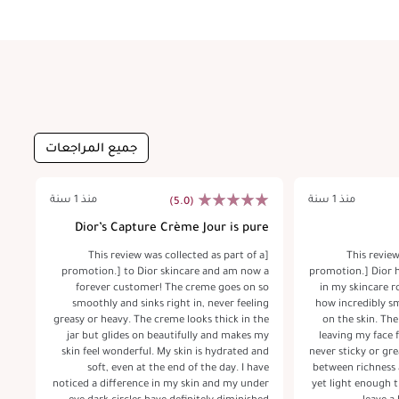
جميع المراجعات
منذ 1 سنة
منذ 1 سنة
(5.0)
ts
Dior’s Capture Crème Jour is pure
magic!
 a
[This review was collected as part of a
[This revie
ure
promotion.] to Dior skincare and am now a
promotion.] Dior h
I’m
forever customer! The creme goes on so
in my skincare ro
rbs
smoothly and sinks right in, never feeling
how incredibly sm
and
greasy or heavy. The creme looks thick in the
on the skin. The
els
jar but glides on beautifully and makes my
leaving my face 
ter
skin feel wonderful. My skin is hydrated and
never sticky or gre
ght
soft, even at the end of the day. I have
between richness
and
noticed a difference in my skin and my under
yet light enough t
, a
eye dark circles have definitely diminished
leave a heav