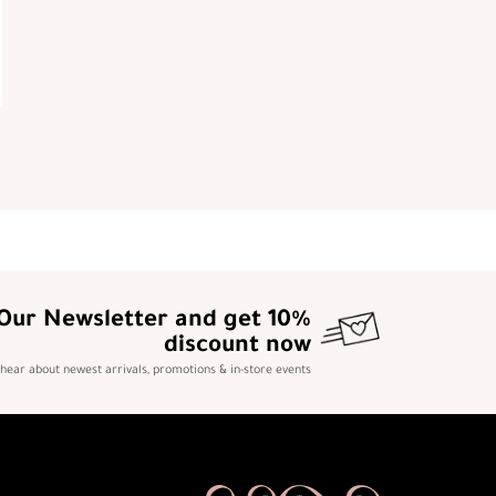
 Our Newsletter and get 10%
discount now
o hear about newest arrivals, promotions & in-store events