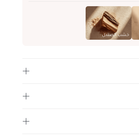
خشب الصندل