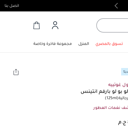
اتصل بنا
منتجات أصلية 100%
تسوق بالمصري
المنزل
مجموعة فاخرة وخاصة
ثاً
ل غوتييه
و بو لو بارفم انتينس
الية
(125ml)
ف نغمات العطور