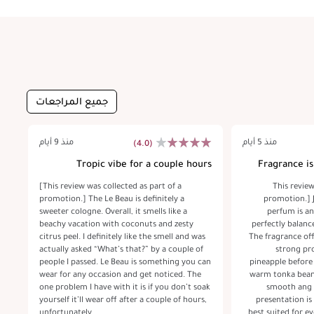
جميع المراجعات
منذ 5 أيام
منذ 9 أيام
(4.0)
ut
Tropic vibe for a couple hours
Fragrance i
 a
[This review was collected as part of a
[This revie
ant
promotion.] The Le Beau is definitely a
promotion.] J
h a
sweeter cologne. Overall, it smells like a
perfum is an
tes
beachy vacation with coconuts and zesty
perfectly balanc
got
citrus peel. I definitely like the smell and was
The fragrance off
ith
actually asked “What’s that?” by a couple of
strong proje
and
people I passed. Le Beau is something you can
pineapple before
the
wear for any occasion and get noticed. The
warm tonka bean and rich woods creatin
ill
one problem I have with it is if you don’t soak
smooth ang l
ng.
yourself it’ll wear off after a couple of hours,
presentation is
unfortunately. ￼￼￼￼
best suited for ev