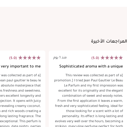
لمراجعات الأخيرة
منذ 1 يوم
(5.0)
(5.0)
s very important to me
Sophisticated aroma with a unique
personality
w was collected as part of a
[This review was collected as part of a
ean paul gaultier le beau le
promotion.] I tried Jean Paul Gaultier Le Beau
 absolute masterpiece that
Le Parfum and my first impression was
es freshness and sweetness.
excellent for its originality and the elegant
ers excellent longevity and
combination of sweet and woody notes.
ction. It opens with Juicy
From the first application it leaves a warm,
 revealing creamy coconut,
fresh and very sophisticated feeling, ideal for
g a
those looking for a scent with a lot of
ong lasting fragrance. The
personality. Its effect is long-lasting and
 exceptional. This perfum is
evolves very well over the hours, becoming a
enings, date nights, parties
striking, masculine perfume perfect for both