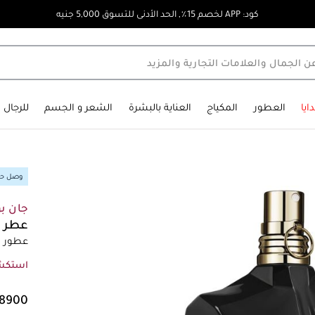
كود: APP لخصم 15٪, الحد الأدنى للتسوق 5,000 جنيه
ايا
العطور
المكياج
العناية بالبشرة
الشعر و الجسم
للرجال
وصل حدي
جان بو
عطر ل
عطور رج
استكش