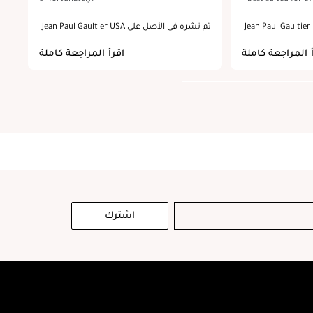
and special occas
تم نش
an unique fr
تم نشره في الأصل على Jean Paul Gaultier USA
choice and easily d
many compliments fr
 المراجعة كاملة
اقرأ المراجعة كاملة
wearing it. Its
اشترك