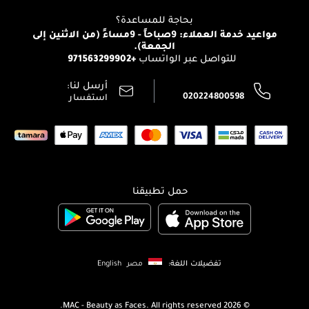
العناية بالشعر
التوصيل
بحاجة للمساعدة؟
انضموا لفيسز
الإرجاع
مواعيد خدمة العملاء: 9صباحاً - 9مساءً (من الاثنين إلى
الوظائف
الجمعة).
تتبع طلبك
+971563299902
للتواصل عبر الواتساب
الشروط و الأحكام
محدد المتاجر
سياسة الخصوصية
أرسل لنا:
اتصل بنا:
020224800598
استفسار
حمل تطبيقنا
تفضيلات اللغة:
مصر
English
MAC - Beauty as Faces. All rights reserved.
2026 ©