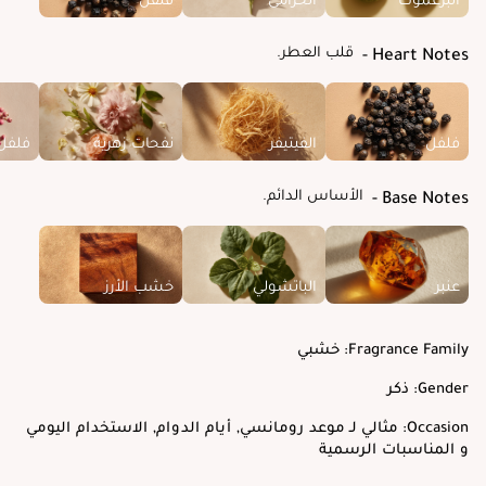
قلب العطر.
Heart Notes
فلفل
الفيتيفر
نفحات زهرية
فلفل
الأساس الدائم.
Base Notes
عنبر
الباتشولي
خشب الأرز
Fragrance Family:
خشبي
Gender:
ذكر
Occasion:
مثالي لـ موعد رومانسي, أيام الدوام, الاستخدام اليومي
و المناسبات الرسمية