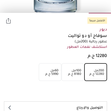
الأفضل مبيعاً
ديور
سوفاج أو دو تواليت
عطور رجالية
(200مل)
استكشف نغمات العطور
200مل
100مل
60مل
⁦12280⁩ ج.م
⁦8180⁩ ج.م
⁦5990⁩ ج.م
التوصيل والإرجاع