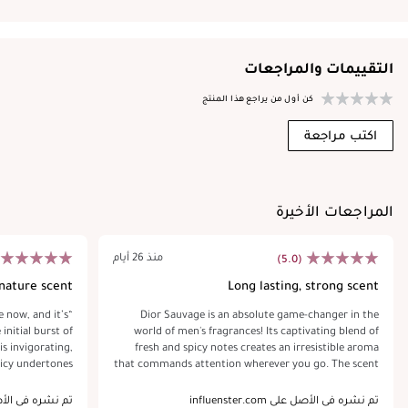
التقييمات والمراجعات
كن أول من يراجع هذا المنتج
اكتب مراجعة
المراجعات الأخيرة
منذ 26 أيام
(5.0)
nature scent
Long lasting, strong scent
e now, and it’s
Dior Sauvage is an absolute game-changer in the
nitial burst of
world of men's fragrances! Its captivating blend of
is invigorating,
fresh and spicy notes creates an irresistible aroma
picy undertones
that commands attention wherever you go. The scent
ts versatility –
is incredibly versatile, perfect for both casual outings
 out or a formal
and formal events. I've received countless
تم نشره في الأصل على influenster.com
تم نشره في الأصل على com