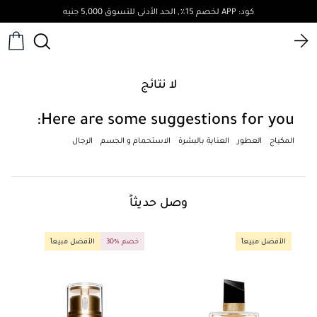
كود: APP لخصم 15٪, الحد الأدنى للتسوق 5,000 جنيه
لا نتائج
Here are some suggestions for you:
المكياج
العطور
العناية بالبشرة
الاستحمام و الجسم
الرجال
وصل حديثاً
الأفضل مبيعاً
30% خصم
الأفضل مبيعاً