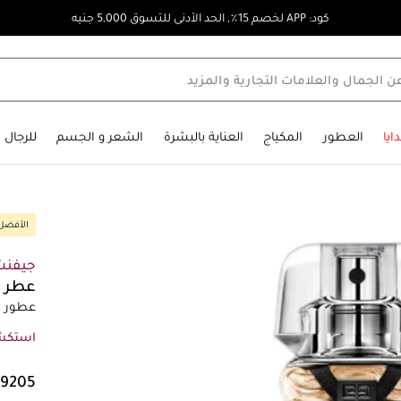
كود: APP لخصم 15٪, الحد الأدنى للتسوق 5,000 جنيه
ايا
العطور
المكياج
العناية بالبشرة
الشعر و الجسم
للرجال
الأفضل 
جيفن
عطر ل
عطور ن
استكش