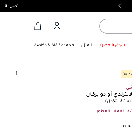
اتصل بنا
منتجات أصلية 100%
تسوق بالمصري
المنزل
مجموعة فاخرة وخاصة
مبيعاً
شي
انترندي أو دو برفان
سائية
(80مل)
ف نغمات العطور