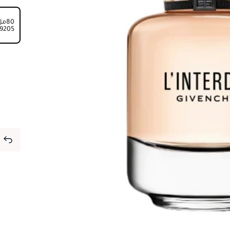
80مل
⁦9205⁩ ج.م