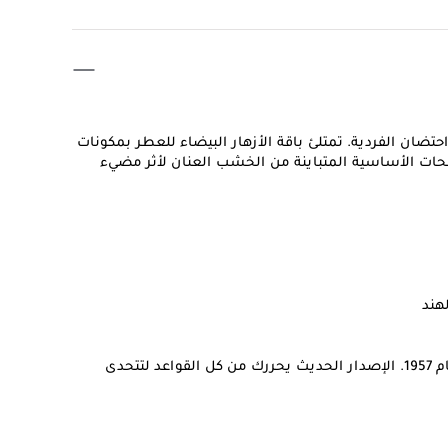
حتضان الفردية. تمتلئ باقة الأزهار البيضاء للعطر بمكونات
فحات الأساسية المتباينة من الخشب العنان لأثر مضيء
هند
الزجاجة هي تكريم لعطر هوبرت دي جيفنشي الأول، لانترندي، من عام 1957. الإصدار الحديث يحررك من كل القواعد لتتحدى