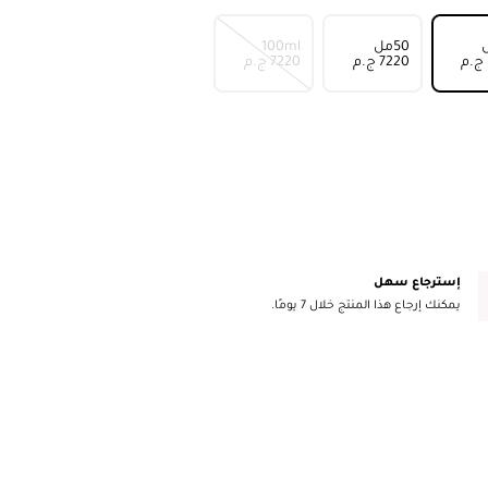
50مل
100ml
⁦7220⁩ ج.م
⁦7220⁩ ج.م
إسترجاع سهل
يمكنك إرجاع هذا المنتج خلال 7 يومًا.