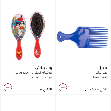
هيرز
وت براش
هير بيك
فرشاة أبطال – وندر وومان
وسوبرجيرل
hairband
فرشاة الشعر