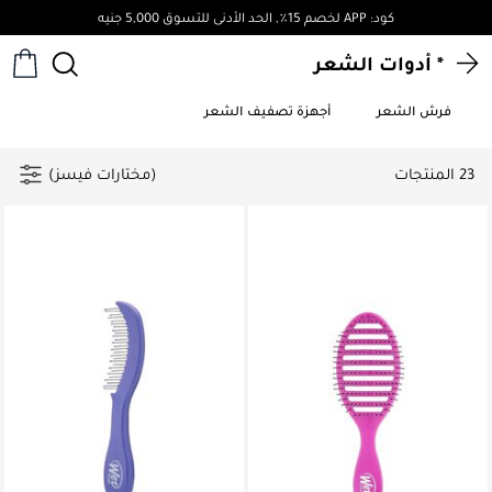
كود: APP لخصم 15٪, الحد الأدنى للتسوق 5,000 جنيه
* أدوات الشعر
فرش الشعر
أجهزة تصفيف الشعر
23 المنتجات
(مختارات فيسز)