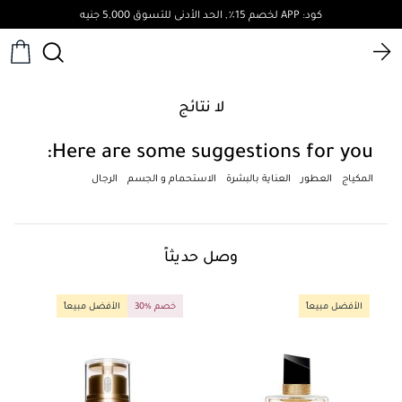
كود: APP لخصم 15٪, الحد الأدنى للتسوق 5,000 جنيه
لا نتائج
Here are some suggestions for you:
المكياج
العطور
العناية بالبشرة
الاستحمام و الجسم
الرجال
وصل حديثاً
الأفضل مبيعاً
30% خصم
الأفضل مبيعاً