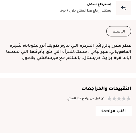
إسترجاع سهل
يمكنك إرجاع هذا المنتج خلال 7 يومًا.
الوصف
عطر معزز بالروائح المركزة التي تدوم طويلا.أبرز مكوناته: شجرة
الماهوجاني, عنبر نباتي , مسك.للمرأة التي تثق بأنوثتها التي تمنحها
اياها قوة برايت كريستال, بالتناغم مع فيرساتشي جلامور.
التقييمات والمراجعات
كن أول من يراجع هذا المنتج
اكتب مراجعة