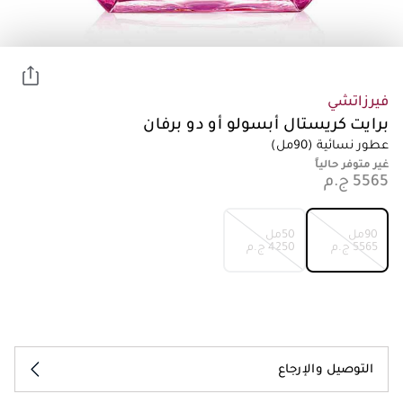
فيرزاتشي
برايت كريستال أبسولو أو دو برفان
عطور نسائية
(90مل)
غير متوفر حالياً
90مل
50مل
⁦5565⁩ ج.م
⁦4250⁩ ج.م
التوصيل والإرجاع