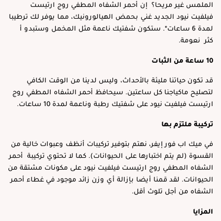
الملمس غير مريحا؟ إن أحمر الشفاه المطفي روج ارتيست
فيلفيت نيود الجديد غني بحمض الهيالورونيك، مما يوفر لك ترطيبا
لمدة 6 ساعات*. ستكون شفتيك ناعمة مثل المخمل وستبدو أ
كثر نعومة.
10 ساعة من الثبات
قد تكون حياتنا مليئة بالأحداث، وليس لدينا من الوقت الكافي
لتصليح ماكياجنا كل ساعتين. سيحافظ أحمر الشفاه المطفي روج
ارتيست فيلفيت نيود على شفتيك رطبة وناعمة لمدة 10 ساعات.
تركيبة ملتزم بها
في ميك اب فور إيفر، نهتم بتوفير تركيبات أنظف وعبوات خالية من
القسوة (لم يتم اختبارها على الحيوانات). كما لا تحتوي تركيبة أحمر
الشفاه المطفي روج ارتيست فيلفيت نيود على مكونات مشتقة من
الحيوانات. لقد قمنا أيضا بإزالة أي وزن زائد موجود في غطاء أحمر
الشفاه من أجل تلوث أقل.
المزايا