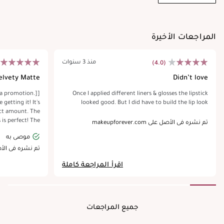
المراجعات الأخيرة
منذ 3 سنوات
(4.0)
elvety Matte!
Didn’t love
f a promotion.]
Once I applied different liners & glosses the lipstick
 getting it! It's
looked good. But I did have to build the lip look
ect amount. The
 is perfect! The
تم نشره في الأصل على makeupforever.com
 behind a pretty
موصى به
ps smoothly. The
to apply in just
تم نشره في الأصل على .com
n! It feels nice
اقرأ المراجعة كاملة
't flake or wear
for over 8 hours
eciate! I got it
which is a very
to try out more!
جميع المراجعات