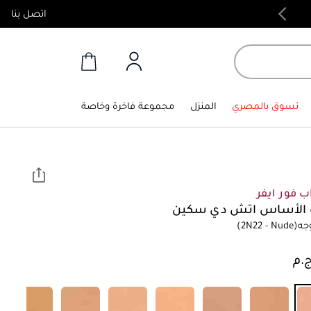
اتصل بنا
كود: APP لخصم 15٪, الحد الأدنى للتسوق 5,000 جنيه
تسوق بالمصري
المنزل
مجموعة فاخرة وخاصة
 فور ايفر
ة الأساس اتش دي سكين
جه
(2N22 - Nude)