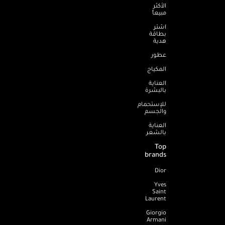
الأكثر
مبيعاً
اشترِ
بطاقة
هدية
عطور
المكياج
العناية
بالبشرة
للإستحمام
والجسم
العناية
بالشعر
Top
brands
Dior
Yves
Saint
Laurent
Giorgio
Armani