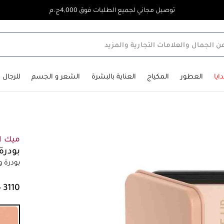
توصيل مجاني لجميع الطلبات فوق 4,000ج.م
ايا
العطور
المكياج
العناية بالبشرة
الشعر و الجسم
للرجال
ميك اب
بودر
بودرة و