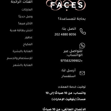
الفئات الرائجة
الماركات
وصل حديثاً
بحاجة للمساعدة؟
الأكثر مبيعاً
اتصل بنا:
اشترِ بطاقة هدية
202 4880 8056
عطور
المكياج
للتواصل عبر
العناية بالبشرة
الواتساب:
للإستحمام والجسم
+971563299902
العناية بالشعر
أرسل لنا:
استفسار
توقيت خدمة العملاء:
واتساب: من 10 صباحًا إلى 10
مساءُ (بتوقيت الإمارات)
الاتصال الهاتفي: من 10 صباحًا