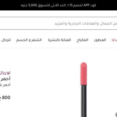
كود: APP لخصم 15٪, الحد الأدنى للتسوق 5,000 جنيه
ايا
العطور
المكياج
العناية بالبشرة
الشعر و الجسم
للرجال
لوريا
أحمر شفا
أحمر ش