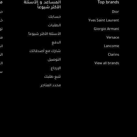
Top brands
المساعد و الأسئلة
مع
الأكثر شيوعاً
Dior
حو
حسابك
Yves Saint Laurent
خد
الطلبات
Giorgio Armani
تو
الأسئلة الأكثر شيوعاً
Versace
من
الدفع
Lancome
ان
شارك مع أصدقائك
Clarins
ال
التوصيل
View all brands
ال
الإرجاع
سي
تتبع طلبك
محدد المتاجر