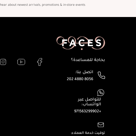
o hear about newest arrivals, promotions & in-store events
بحاجة للمساعدة؟
اتصل بنا:
202 4880 8056
للتواصل عبر
الواتساب:
+971563299902
توقيت خدمة العملاء: