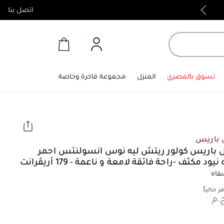
اتصل بنا
منتجات أصلية 100%
تسوق بالمصري
المنزل
مجموعة فاخرة وخاصة
ل باريس
ل باريس كولور ريتش ليه نوس انسولنتس احمر
ود مكثف -راحة فائقة لامعة و ناعمة - 179 أريڤرانت
فاه
ر حالياً