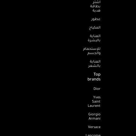
اشترِ
بطاقة
هدية
عطور
المكياج
العناية
بالبشرة
للإستحمام
والجسم
العناية
بالشعر
Top
brands
Dior
Yves
Saint
Laurent
Giorgio
Armani
Versace
Lancome