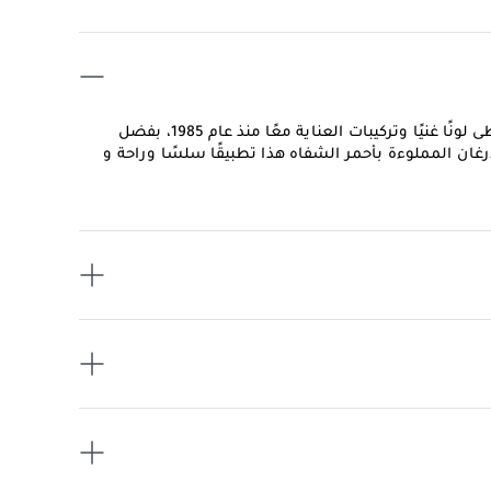
كولور ريتش أحمر الشفاه بلمسة نهائية مثل الساتان ، والذي أعطى لونًا غنيًا وتركيبات العناية معًا منذ عام 1985، بفضل
أرغان المملوءة بأحمر الشفاه هذا تطبيقًا سلسًا وراحة و