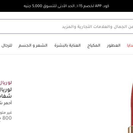
كود: APP لخصم 15٪, الحد الأدنى للتسوق 5,000 جنيه
ايا
العطور
المكياج
العناية بالبشرة
الشعر و الجسم
للرجال
لوريا
لوريا
شفاه ني
أحمر ش
غير متوف