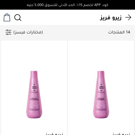
كود: APP لخصم 15٪, الحد الأدنى للتسوق 5,000 جنيه
زيرو فريز
14 المنتجات
(مختارات فيسز)
زيرو فريز
زيرو فريز