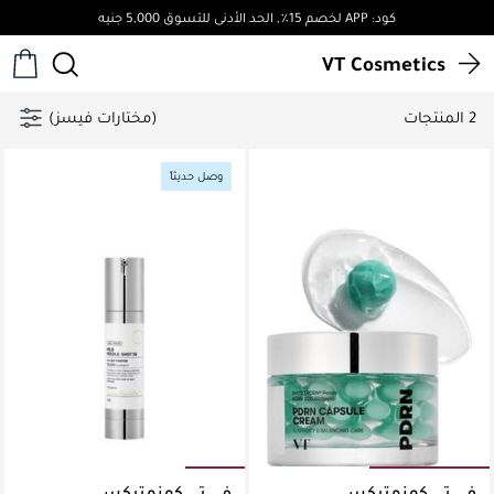
كود: APP لخصم 15٪, الحد الأدنى للتسوق 5,000 جنيه
VT Cosmetics
2 المنتجات
(مختارات فيسز)
وصل حديثاً
في تي كوزمتيكس
في تي كوزمتيكس