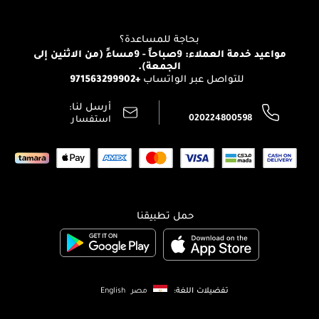
للإستحمام والجسم
شارك مع أصدقائك
View all brands
منصّة شبكة الشركاء
العناية بالشعر
التوصيل
بحاجة للمساعدة؟
انضموا لفيسز
الإرجاع
مواعيد خدمة العملاء: 9صباحاً - 9مساءً (من الاثنين إلى
الوظائف
الجمعة).
تتبع طلبك
+971563299902
للتواصل عبر الواتساب
الشروط و الأحكام
محدد المتاجر
سياسة الخصوصية
أرسل لنا:
اتصل بنا:
020224800598
استفسار
حمل تطبيقنا
تفضيلات اللغة:
مصر
English