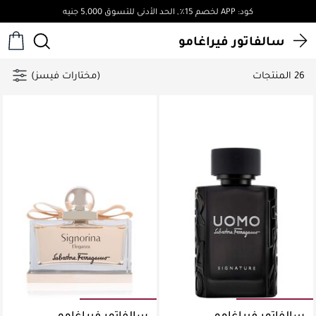
كود: APP لخصم 15٪, الحد الأدنى للتسوق 5,000 جنيه
سالفاتور فيراغامو
26 المنتجات
(مختارات فيسز)
سالفاتور فيراغامو
سالفاتور فيراغامو