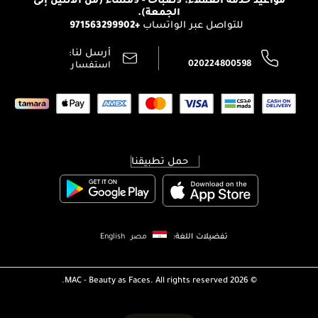
الوظائف
الجمعة).
تتبع طلبك
+971563299902
للتواصل عبر الواتساب
الشروط و الأحكام
محدد المتاجر
سياسة الخصوصية
أرسل لنا:
اتصل بنا:
020224800598
استفسار
حمل تطبيقنا
تفضيلات اللغة:
مصر
English
MAC - Beauty as Faces. All rights reserved.
2026 ©