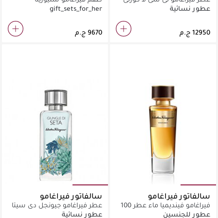
100 مل
ميستريوزا الربيعي
عطور نسائية
gift_sets_for_her
سالفاتور فيراغامو
سالفاتور فيراغامو
فيراغامو فينديميا ماء عطر 100
عطر فيراغامو جيونجل دي سيتا
مل
أو دو برفيوم 100 مل
عطور للجنسين
عطور نسائية