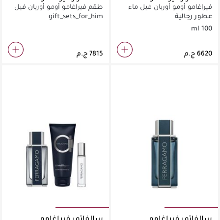
فيراغامو أومو أوربان فيل ماء
طقم فيراغامو أومو أوربان فيل
تواليت 100 مل
عطور رجالية
gift_sets_for_him
100 ml
سالفاتور فيراغامو
سالفاتور فيراغامو