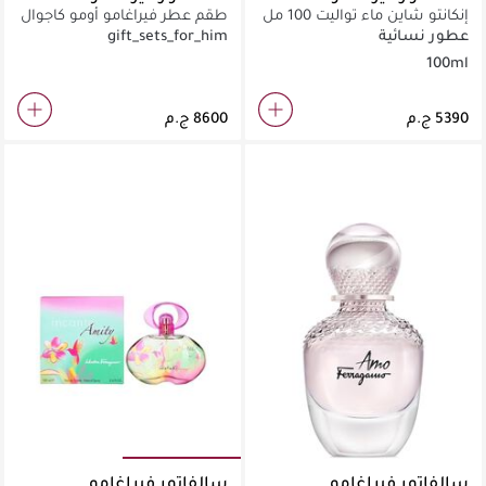
إنكانتو شاين ماء تواليت 100 مل
طقم عطر فيراغامو أومو كاجوال
لايف 100 مل + 10 مل
عطور نسائية
gift_sets_for_him
100ml
سالفاتور فيراغامو
سالفاتور فيراغامو