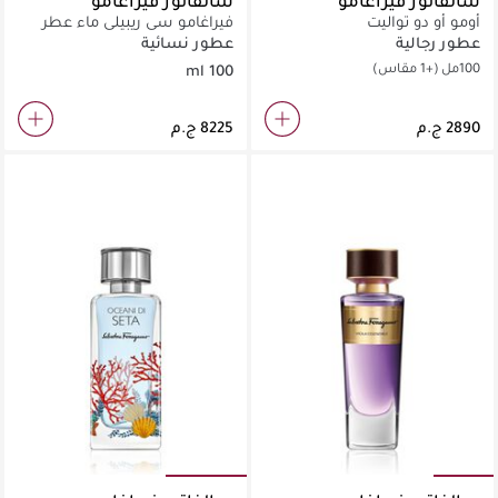
سالفاتور فيراغامو
سالفاتور فيراغامو
أومو أو دو تواليت
فيراغامو سي ريبيلي ماء عطر
100 مل
عطور رجالية
عطور نسائية
100مل
(+1 مقاس)
100 ml