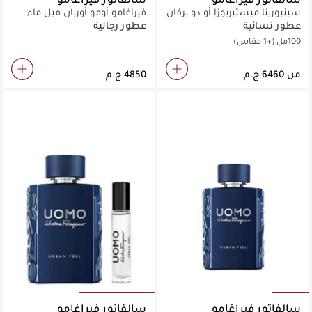
سينيورينا ميستيريوزا أو دو برفان
فيراغامو أومو أوربان فيل ماء
تواليت 50 مل
عطور نسائية
عطور رجالية
100مل
(+1 مقاس)
من
سالفاتور فيراغامو
سالفاتور فيراغامو