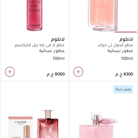
لانكوم
لانكوم
عطر آيدول لي جراند
عطر لا في إيه بيل لاليكسير
إديبارفان للسيدات 100 مل عبوة
عطور نسائية
عطور نسائية
إعادة تعبئة
100ml
100ml
وصل حديثاً