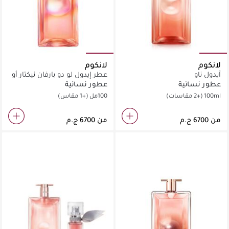
لانكوم
لانكوم
آيدول ناو
عطر إيدول لو دو بارفان نيكتار أو
دو برفان
عطور نسائية
عطور نسائية
100ml
(+2 مقاسات)
100مل
(+1 مقاس)
من
من