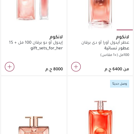
لانكوم
لانكوم
عطر آيدول آورا أو دي برفان
إيدول أو دو برفان 100 مل + 15
مل
عطور نسائية
gift_sets_for_her
100مل
(+1 مقاس)
من
وصل حديثاً