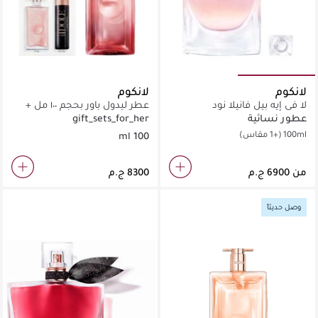
لانكوم
لانكوم
لا في إيه بيل فانيلا نود
عطر ليدول باور بحجم ١٠٠ مل +
مجموعة عينات صغيرة هدية
عطور نسائية
gift_sets_for_her
100ml
(+1 مقاس)
100 ml
من
وصل حديثاً