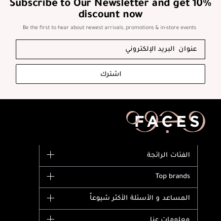
Subscribe to Our Newsletter and get 10%
discount now
Be the first to hear about newest arrivals, promotions & in-store events
اشترك
الفئات الرائجة
الماركات
Top brands
وصل حديثاً
Dior
المساعد و الأسئلة الأكثر شيوعاً
الأكثر مبيعاً
Yves Saint Laurent
اشترِ بطاقة هدية
حسابك
معلومات عنا
Giorgio Armani