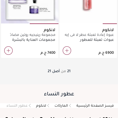
لانكوم
لانكوم
عبوة إعادة تعبئة عطر لا في إيه
مجموعة رينيجيه روتين مضادّ
بيل أو دو بارفان 100مل
للتقدّم في السن – كريم رينيجيه
عبوات تعبئة للعطور
مجموعات العناية بالبشرة
مولتي-ليفت
21
من
أصل
21
عطور النساء
فيسز الصفحة الرئيسية
الماركات
لانكوم
عطور النساء