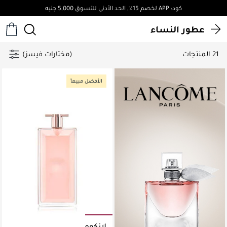
كود: APP لخصم 15٪, الحد الأدنى للتسوق 5,000 جنيه
عطور النساء
21 المنتجات
(مختارات فيسز)
الأفضل مبيعاً
لانكوم