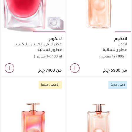
لانكوم
لانكوم
ايدول
عطر لا في إيه بيل لاليكسير
إديبارفان للسيدات
عطور نسائية
عطور نسائية
100ml
(+1 مقاس)
100ml
(+1 مقاس)
من
من
وصل حديثاً
الأفضل مبيعاً