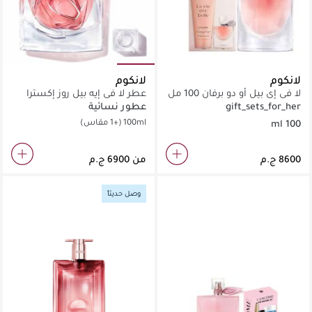
لانكوم
لانكوم
لا في إي بيل أو دو برفان 100 مل
عطر لا في إيه بيل روز إكسترا
+ مجموعة هدايا
أوردينير
gift_sets_for_her
عطور نسائية
100ml
(+1 مقاس)
100 ml
من
وصل حديثاً