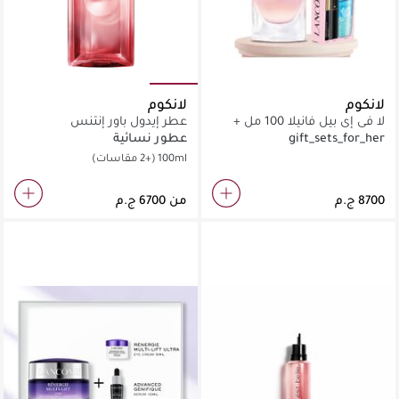
لانكوم
لانكوم
لا في إي بيل فانيلا 100 مل +
عطر إيدول باور إنتنس
مجموعة هدايا
gift_sets_for_her
عطور نسائية
100ml
(+2 مقاسات)
من