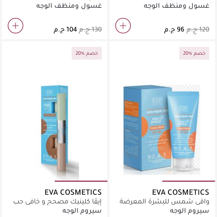
الهيالورونيك من إيفا سكين
المعرضة لحب الشباب ٢٠ مل
غسول ومنظف الوجه
غسول ومنظف الوجه
كلينيك 160مل
20% خصم
20% خصم
EVA COSMETICS
EVA COSMETICS
واقي شمس للبشرة المعرضة
إيڤا كلينيك مصحح و خافي حب
لحب الشباب SPF ٥٠، ٤٠ مل
الشباب ٢.٥ مل
سيروم الوجه
سيروم الوجه