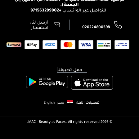
الوظائف
الجمعة).
تتبع طلبك
+971563299902
للتواصل عبر الواتساب
الشروط و الأحكام
محدد المتاجر
سياسة الخصوصية
أرسل لنا:
اتصل بنا:
020224800598
استفسار
حمل تطبيقنا
تفضيلات اللغة:
مصر
English
MAC - Beauty as Faces. All rights reserved.
2026 ©