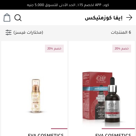
كود: APP لخصم 15٪, الحد الأدنى للتسوق 5,000 جنيه
إيفا كوزمتيكس
6 المنتجات
(مختارات فيسز)
20% خصم
20% خصم
EVA COSMETICS
EVA COSMETICS