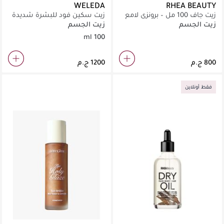
WELEDA
RHEA BEAUTY
زيت جاف 100 مل – برونزي لامع
زيت سكين فود للبشرة شديدة
الجفاف من ويلدا ١٠٠ مل
زيت الجسم
زيت الجسم
100 ml
فقط أونلاين