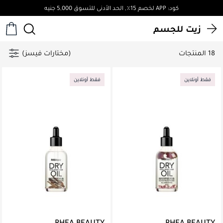
كود: APP لخصم 15٪, الحد الأدنى للتسوق 5,000 جنيه
زيت للجسم
18 المنتجات
(مختارات فيسز)
فقط أونلاين
فقط أونلاين
RHEA BEAUTY
RHEA BEAUTY