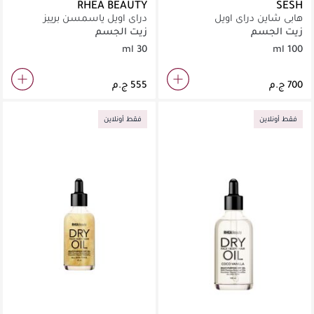
RHEA BEAUTY
SESH
هابى شاين دراى اويل
دراي اويل ياسمسن برييز
زيت الجسم
زيت الجسم
30 ml
100 ml
فقط أونلاين
فقط أونلاين