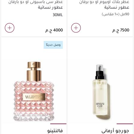
عطر بلاك أوبيوم أو دو برفان
عطر سي باسيوني أو دو بارفان
عطور نسائية
عطور نسائية
90مل
(+1 مقاس)
30ML
وصل حديثاً
جورجو أرماني
فالنتينو