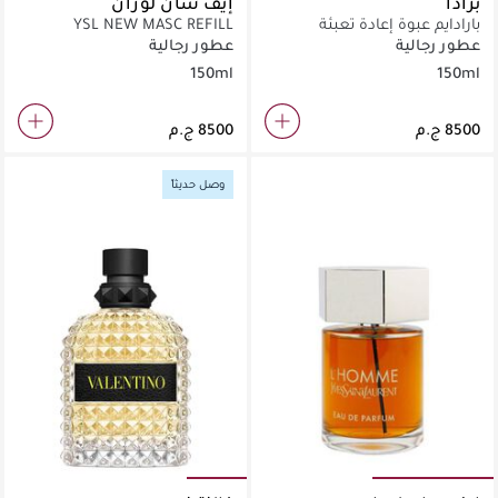
برادا
إيف سان لوران
بارادايم عبوة إعادة تعبئة
YSL NEW MASC REFILL
V150ML
عطور رجالية
عطور رجالية
150ml
150ml
وصل حديثاً