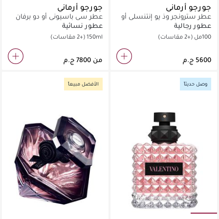
جورجو أرماني
جورجو أرماني
عطر سترونجر وذ يو إنتنسلي أو
عطر سي باسيوني أو دو برفان
دو برفان
عطور رجالية
عطور نسائية
100مل
(+2 مقاسات)
150ml
(+2 مقاسات)
من
وصل حديثاً
الأفضل مبيعاً