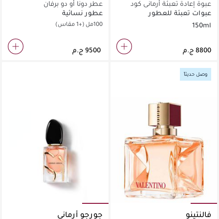
عبوة إعادة تعبئة أرماني كود
عطر دونا أو دو برفان
بارفان
عبوات تعبئة للعطور
عطور نسائية
100مل
(+1 مقاس)
150ml
وصل حديثاً
فالنتينو
جورجو أرماني