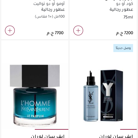
كود أو دو
أومو أو دو تواليت
عطور رجالية
عطور رجالية
100مل
(+1 مقاس)
75ml
وصل حديثاً
إيف سان لوران
إيف سان لوران