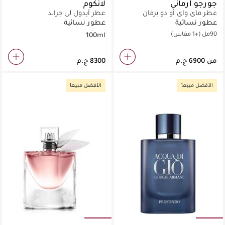
جورجو أرماني
لانكوم
عطر ماي واي أو دو برفان
عطر آيدول لي جراند
عطور نسائية
عطور نسائية
90مل
(+1 مقاس)
100ml
من
الأفضل مبيعاً
الأفضل مبيعاً