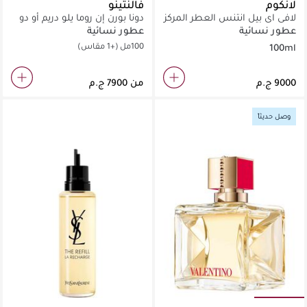
لانكوم
فالنتينو
لافي اي بيل انتنس العطر المركز
دونا بورن إن روما يلو دريم أو دو
الجديد من لانكوم أو دو برفان
برفان
عطور نسائية
عطور نسائية
100مل
100مل
(+1 مقاس)
100ml
من
وصل حديثاً