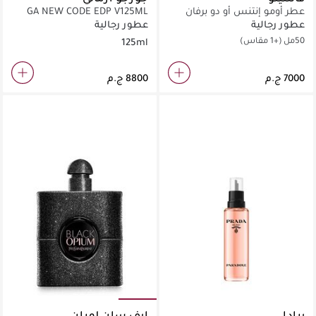
عطر أومو إنتنس أو دو برفان
GA NEW CODE EDP V125ML
عطور رجالية
عطور رجالية
50مل
(+1 مقاس)
125ml
برادا
إيف سان لوران