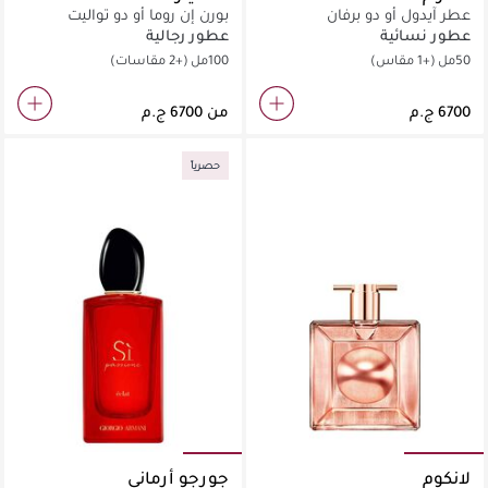
عطر آيدول أو دو برفان
بورن إن روما أو دو تواليت
عطور نسائية
عطور رجالية
50مل
(+1 مقاس)
100مل
(+2 مقاسات)
من
حصرياً
لانكوم
جورجو أرماني