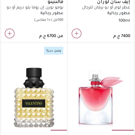
إيف سان لوران
فالنتينو
عطر لوم أو دو برفان للرجال
يومو بورن إن روما يلو دريم أو دو
100مل
تواليت
عطور رجالية
عطور رجالية
100مل
(+1 مقاس)
100ml
من
وصل حديثاً