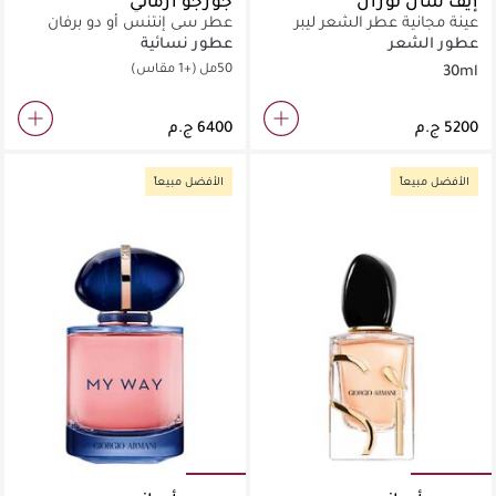
إيف سان لوران
جورجو أرماني
عينة مجانية عطر الشعر ليبر
عطر سي إنتنس أو دو برفان
سان لوران 30 مل
عطور الشعر
عطور نسائية
50مل
(+1 مقاس)
30ml
الأفضل مبيعاً
الأفضل مبيعاً