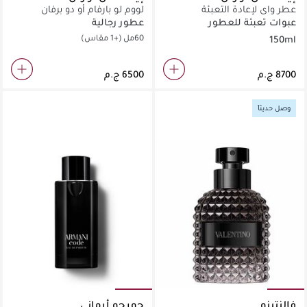
عطر واي لإعادة التعبئة
لووم لو بارفام أو دو برفان
عبوات تعبئة للعطور
عطور رجالية
60مل
(+1 مقاس)
150ml
وصل حديثاً
فالنتينو
جورجو أرماني