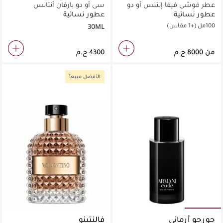
عطر فوشي فيفا إنتنس أو دو
سي أو دو بارفان أنتانس
برفان
عطور نسائية
عطور نسائية
100مل
(+1 مقاس)
30ML
من
الأفضل مبيعاً
جورجو أرماني
فالنتينو