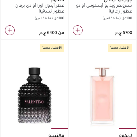
سترونغر ويذ يو أبسلوتلي أو دو
عطر آيدول آورا أو دي برفان
برفان
عطور رجالية
عطور نسائية
100مل
(+1 مقاس)
100مل
(+1 مقاس)
من
الأفضل مبيعاً
الأفضل مبيعاً
لانكوم
فالنتينو