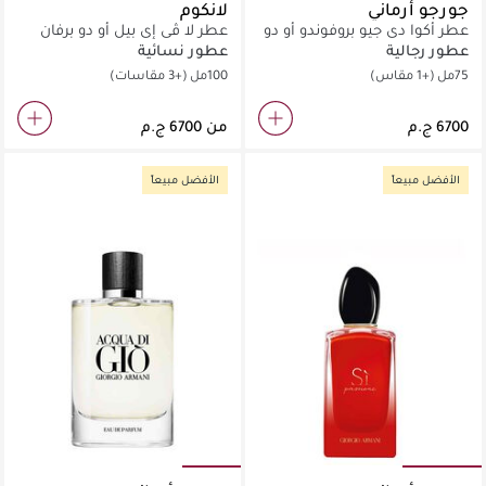
جورجو أرماني
لانكوم
عطر أكوا دي جيو بروفوندو أو دو
عطر لا ڤي إي بيل أو دو برفان
برفان
عطور رجالية
عطور نسائية
75مل
(+1 مقاس)
100مل
(+3 مقاسات)
من
الأفضل مبيعاً
الأفضل مبيعاً