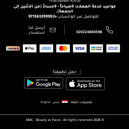
بحاجة للمساعدة؟
الإرجاع
مواعيد خدمة العملاء: 9صباحاً - 9مساءً (من الاثنين إلى
الوظائف
الجمعة).
تتبع طلبك
+971563299902
للتواصل عبر الواتساب
الشروط و الأحكام
محدد المتاجر
سياسة الخصوصية
أرسل لنا:
اتصل بنا:
020224800598
استفسار
حمل تطبيقنا
تفضيلات اللغة:
مصر
English
MAC - Beauty as Faces. All rights reserved.
2026 ©