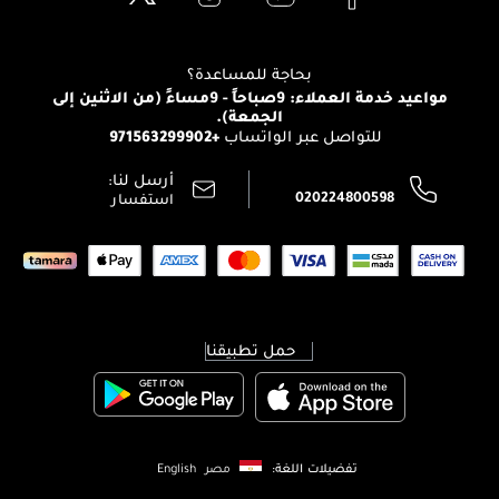
Clarins
تواصل معنا
للإستحمام والجسم
شارك مع أصدقائك
View all brands
منصّة شبكة الشركاء
العناية بالشعر
التوصيل
بحاجة للمساعدة؟
انضموا لفيسز
الإرجاع
مواعيد خدمة العملاء: 9صباحاً - 9مساءً (من الاثنين إلى
الوظائف
الجمعة).
تتبع طلبك
+971563299902
للتواصل عبر الواتساب
الشروط و الأحكام
محدد المتاجر
سياسة الخصوصية
أرسل لنا:
اتصل بنا:
020224800598
استفسار
حمل تطبيقنا
تفضيلات اللغة:
مصر
English