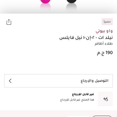
حصرياً
واو بيوتي
نيلد ات - ٢-إن-١ نيل فايلس
طلاء أظافر
التوصيل والإرجاع
غير قابل للإرجاع
هذا المنتج غير قابل للإرجاع